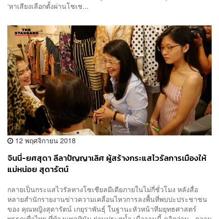
‘หาเสียงเลือกตั้งผ่านโซเช...
12 พฤศจิกายน 2018
จินนี่-ยศสุดา ลีลาปัญญาเลิศ ผู้สร้างกระแสไวรัลการเมืองให้
แม่หน่อย สุดารัตน์
กลายเป็นกระแสไวรัลทางโซเชียลมีเดียภายในไม่กี่ชั่วโมง หลังสื่อ
หลายสำนักรายงานข่าวความเคลื่อนไหวการลงพื้นที่พบปะประชาชน
ของ คุณหญิงสุดารัตน์ เกยุราพันธุ์ ในฐานะหัวหน้าทีมยุทธศาสตร์
พรรคเพื่อไทย ที่ห้างแพลทินัม ย่านประตูน้ำ เมื่อวานนี้ คลิกอ่าน ความ