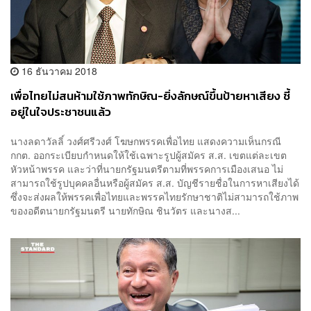
16 ธันวาคม 2018
เพื่อไทยไม่สนห้ามใช้ภาพทักษิณ-ยิ่งลักษณ์ขึ้นป้ายหาเสียง ชี้
อยู่ในใจประชาชนแล้ว
นางลดาวัลลิ์ วงศ์ศรีวงศ์ โฆษกพรรคเพื่อไทย แสดงความเห็นกรณี
กกต. ออกระเบียบกำหนดให้ใช้เฉพาะรูปผู้สมัคร ส.ส. เขตแต่ละเขต
หัวหน้าพรรค และว่าที่นายกรัฐมนตรีตามที่พรรคการเมืองเสนอ ไม่
สามารถใช้รูปบุคคลอื่นหรือผู้สมัคร ส.ส. บัญชีรายชื่อในการหาเสียงได้
ซึ่งจะส่งผลให้พรรคเพื่อไทยและพรรคไทยรักษาชาติไม่สามารถใช้ภาพ
ของอดีตนายกรัฐมนตรี นายทักษิณ ชินวัตร และนางส...