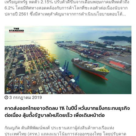
เหรียญสหรัฐ หดตัว 2.15% ปรับตัวดีขึ้นจากเดือนพฤษภาคมที่หดตัวถึง
6.2% โดยมีทิศทางสอดคล้องกับการค้าโลกที่ชะลอตัวต่อเนื่องนับจาก
ปลายปี 2561 ซึ่งมีสาเหตุสำคัญมาจากการดำเนินนโยบายตอบโต้...
3 กรกฎาคม 2019
คาดส่งออกไทยอาจติดลบ 1% ในปีนี้ หวั่นบาทแข็งกระทบธุรกิจ
ต่อเนื่อง ลุ้นตั้งรัฐบาลใหม่โดยเร็ว เพื่อเดินหน้าต่อ
กัณญภัค ตันติพิพัฒน์พงศ์ ประธานสภาผู้ส่งสินค้าทางเรือแห่ง
ประเทศไทย (สรท.) แถลงแนวโน้มการส่งออกของไทย โดยปรับคาด