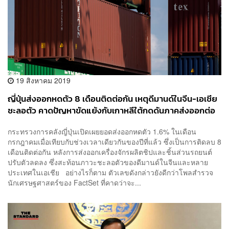
19 สิงหาคม 2019
ญี่ปุ่นส่งออกหดตัว 8 เดือนติดต่อกัน เหตุดีมานด์ในจีน-เอเชีย
ชะลอตัว คาดปัญหาขัดแย้งกับเกาหลีใต้กดดันภาคส่งออกต่อ
กระทรวงการคลังญี่ปุ่นเปิดเผยยอดส่งออกหดตัว 1.6% ในเดือน
กรกฎาคมเมื่อเทียบกับช่วงเวลาเดียวกันของปีที่แล้ว ซึ่งเป็นการติดลบ 8
เดือนติดต่อกัน หลังการส่งออกเครื่องจักรผลิตชิปและชิ้นส่วนรถยนต์
ปรับตัวลดลง ซึ่งสะท้อนภาวะชะลอตัวของดีมานด์ในจีนและหลาย
ประเทศในเอเชีย อย่างไรก็ตาม ตัวเลขดังกล่าวยังดีกว่าโพลสำรวจ
นักเศรษฐศาสตร์ของ FactSet ที่คาดว่าจะ...