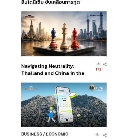
อินโดนีเซีย ขับเคลื่อนการทูต
เศรษฐกิจเชิงรุก ประกาศหุ้น
ส่วนยุทธศาสตร์ไทย –
อินโดนีเซีย
Navigating Neutrality:
172
Thailand and China in the
Age of a New Global
Order
BUSINESS
/
ECONOMIC