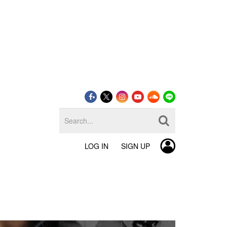
LOG IN
SIGN UP