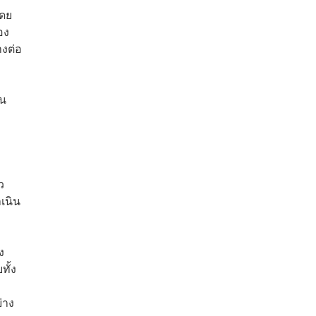
โดย
อง
างต่อ
ิน
ว
เนิน
ง
ทั้ง
่าง