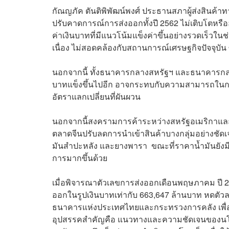
กัณญภัค ตันติพิพัฒน์พงศ์ ประธานสภาผู้ส่งสินค
ปรับคาดการณ์การส่งออกทั้งปี 2562 ไม่เติบโตหรือ
ค่าเงินบาทที่มีแนวโน้มแข็งค่าขึ้นอย่างรวดเร็วในช่ว
เนื่อง ไม่สอดคล้องกับสถานการณ์เศรษฐกิจปัจจุบั
นอกจากนี้ ทั้งธนาคารกลางสหรัฐฯ และธนาคารกลาง
บาทแข็งขึ้นไปอีก อาจกระทบกับความสามารถในก
อัตราแลกเปลี่ยนที่ผันผวน
นอกจากนี้สงครามการค้าระหว่างสหรัฐอเมริกาและจ
ตลาดจีนปรับลดการนำเข้าสินค้าบางกลุ่มอย่างชัดเ
มันสำปะหลัง และยางพารา ขณะที่ราคาน้ำมันยังม
การมากขึ้นด้วย
เมื่อพิจารณาตัวเลขการส่งออกเดือนพฤษภาคม ปี 25
ออกในรูปเงินบาทเท่ากับ 663,647 ล้านบาท หดตัวลง 
ธนาคารแห่งประเทศไทยและกระทรวงการคลัง เพื่อหา
อุปสรรคสำคัญคือ แนวทางและความชัดเจนของนโยบาย