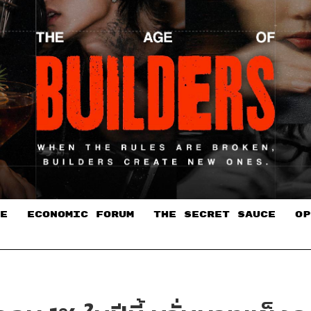
E
ECONOMIC FORUM
THE SECRET SAUCE​
OP