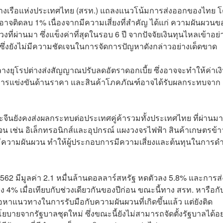
้าทางเรือแห่งประเทศไทย (สรท.) แถลงแนวโน้มการส่งออกของไทย 
อาจติดลบ 1% เนื่องจากมีความเสี่ยงที่สำคัญ ได้แก่ ความผันผวนข
งที่ผ่านมา ซึ่งแข็งค่าที่สุดในรอบ 6 ปี จากปัจจัยเงินทุนไหลเข้าอย่
น ซึ่งยังไม่มีความชัดเจนในการจัดการปัญหาดังกล่าวอย่างเด็ดขาด
ยุโรปต่างส่งสัญญาณปรับลดอัตราดอกเบี้ย ซึ่งอาจจะทำให้ค่าเง
ารแข่งขันด้านราคา และสินค้าโภคภัณฑ์อาจได้รับผลกระทบจาก
ีนยังคงส่งผลกระทบต่อประเทศคู่ค้ารวมทั้งประเทศไทย ที่ผ่านมา
จน เช่น อิเล็กทรอนิกส์และอุปกรณ์ แผงวงจรไฟฟ้า สินค้าเกษตรข้า
ีความผันผวน ทำให้ผู้ประกอบการมีความเสี่ยงและต้นทุนในการดำ
62 มีมูลค่า 2.1 หมื่นล้านดอลลาร์สหรัฐ หดตัวลง 5.8% และการส่
4% เมื่อเทียบกับช่วงเดียวกันของปีก่อน ขณะนี้ทาง สรท. หารือกับ
แนวทางในการรับมือกับความผันผวนที่เกิดขึ้นแล้ว แต่ยังติด
จากรัฐบาลชุดใหม่ ซึ่งขณะนี้ยังไม่สามารถจัดตั้งรัฐบาลได้อย