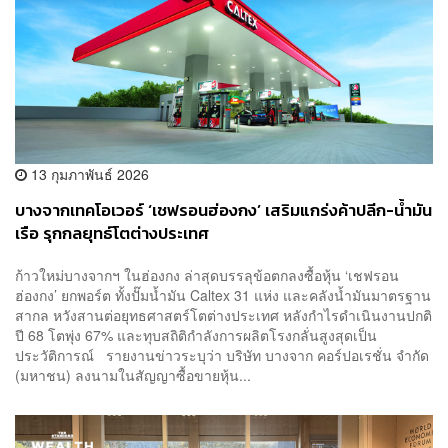
13 กุมภาพันธ์ 2026
บางจากเทคโอเวอร์ ‘เชฟรอนฮ่องกง’ เสริมแกร่งค้าปลีก-น้ำมัน
เรือ รุกกลยุทธ์โตต่างประเทศ
ก้าวใหม่บางจากฯ ในฮ่องกง ล่าสุดบรรลุข้อตกลงซื้อหุ้น ‘เชฟรอน
ฮ่องกง’ ยกพอร์ต ทั้งปั๊มน้ำมัน Caltex 31 แห่ง และคลังน้ำมันมาตรฐาน
สากล หวังสานต่อยุทธศาสตร์โตต่างประเทศ หลังกำไรดำเนินงานปกติ
ปี 68 โตพุ่ง 67% และทุบสถิติกำลังการผลิตโรงกลั่นสูงสุดเป็น
ประวัติการณ์ รายงานข่าวระบุว่า บริษัท บางจาก คอร์ปอเรชั่น จำกัด
(มหาชน) ลงนามในสัญญาซื้อขายหุ้น...