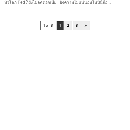
ทั่วโลก Fed ก็ยังไม่ลดดอกเบี้ย ยิ่งความไม่แน่นอนในปีนี้ถือ...
1 of 3
1
2
3
»