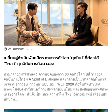
21 มกราคม 2026
เปลี่ยนคู่ค้าเป็นพันธมิตร เกมการค้าโลก ‘ยุคใหม่’ ที่ต้องใช้
‘Trust’ ศุภจีกับภารกิจดาวอส
ท่ามกลางภูมิรัฐศาสตร์ ความขัดแย้งกว่า 60 จุดทั่วโลก ปีนี้ ‘ดาวอส’
จัดขึ้นภายใต้ธีม A Spirit of Dialogue และกลายเป็นเวทีสำคัญในการ
เจรจานอกกรอบ ‘การทูต’ แบบเดิม WEF 2026 คือพื้นที่ที่ประเทศ
ต่างๆ ใช้จับคู่พาร์ทเนอร์ วางซัพพลายเชนใหม่ และส่งสัญญาณทิศทาง
เศรษฐกิจโลก นั่นจึงเป็นเหตุผลว่าทำไม ‘ไทย’ จึงต้องมาที่นี่ เพื่อยืนยัน
บทบาท...