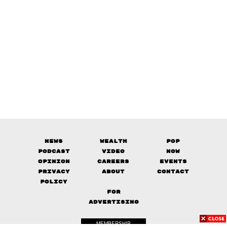
News
Wealth
Pop
Podcast
Video
Now
Opinion
Careers
Events
Privacy
About
Contact
Policy
FOR
ADVERTISING
MEMBERSHIP