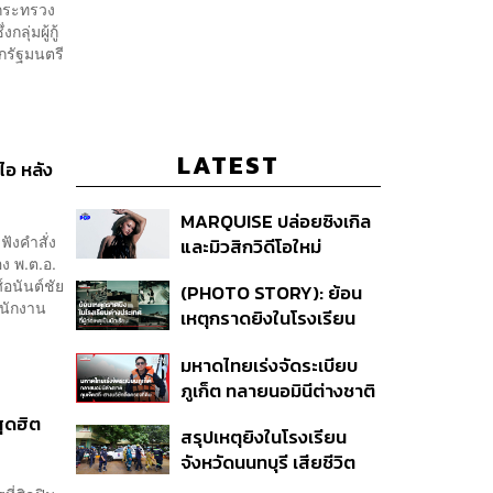
รกระทรวง
ุ่มผู้กู้
ยกรัฐมนตรี
LATEST
ไอ หลัง
MARQUISE ปล่อยซิงเกิล
ังคำสั่ง
และมิวสิกวิดีโอใหม่
อง พ.ต.อ.
IRONIC ที่เสียดสีความ
์อนันต์ชัย
(PHOTO STORY): ย้อน
สัมพันธ์สุด Toxic
นักงาน
เหตุกราดยิงในโรงเรียน
ต่างประเทศ ที่ผู้ก่อเหตุเป็น
มหาดไทยเร่งจัดระเบียบ
นักเรียน
ภูเก็ต ทลายนอมินีต่างชาติ
คุมเจ็ตสกี สางบริษัทฮุบ
สุดฮิต
สรุปเหตุยิงในโรงเรียน
ที่ดิน เคลียร์ใบอนุญาต
จังหวัดนนทบุรี เสียชีวิต
โรงแรมค้าง 7 ปี
รวม 8 ราย โฆษก ตร. เผย