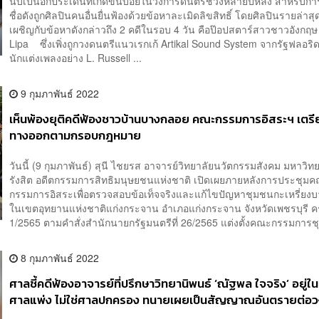
นับเป็นอีกประเด็นที่เกิดขึ้นบ่อยในวงการดนตรีช่วงหลายปีหลัง สำหรับการ
ชื่อดังถูกศิลปินคนอื่นยื่นฟ้องด้วยข้อหาละเมิดลิขสิทธิ์ โดยศิลปินรายล่าสุด
เผชิญกับข้อหาดังกล่าวถึง 2 คดีในรอบ 4 วัน คือป๊อปสตาร์สาวชาวอังกฤ
Lipa ซึ่งเพิ่งถูกวงดนตรีแนวเรกเก้ Artikal Sound System จากรัฐฟลอริ
นักแต่งเพลงอย่าง L. Russell ...
9 กุมภาพันธ์ 2022
เห็นพ้องยุติคดีฟ้องชาวบ้านบางกลอย คณะกรรมการอิสระฯ เตร
ทางออกตามกรอบกฎหมาย
วันนี้ (9 กุมภาพันธ์) สุนี ไชยรส อาจารย์วิทยาลัยนวัตกรรมสังคม มหาวิท
รังสิต อดีตกรรมการสิทธิมนุษยชนแห่งชาติ เปิดเผยภายหลังการประชุม
กรรมการอิสระเพื่อตรวจสอบข้อเท็จจริงและแก้ไขปัญหาชุมชนกะเหรี่ยง
ในเขตอุทยานแห่งชาติแก่งกระจาน อำเภอแก่งกระจาน จังหวัดเพชรบุรี ครั้
1/2565 ตามคำสั่งสำนักนายกรัฐมนตรีที่ 26/2565 แต่งตั้งคณะกรรมการชุดน
8 กุมภาพันธ์ 2022
ศาลชี้คดีฟ้องอาจารย์ที่ปรึกษาวิทยานิพนธ์ ‘ณัฐพล ใจจริง’ อยู่
ศาลแพ่ง ไม่ใช่ศาลปกครอง ทนายเผยเป็นสัญญาณอันตรายต่อ
วิชาการ