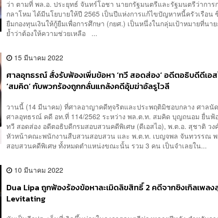
ว่า ตามที่ พล.อ. ประยุทธ์ จันทร์โอชา นายกรัฐมนตรีและรัฐมนตรีว่ากา
กลาโหม ได้มีนโยบายให้ปี 2565 เป็นปีแห่งการแก้ไขปัญหาหนี้ครัวเรือน ซึ่งกล
ยืมกองทุนเงินให้กู้ยืมเพื่อการศึกษา (กยศ.) เป็นหนึ่งในกลุ่มเป้าหมายที่นา
ย้ำว่าต้องให้ความช่วยเหลือ ...
15 มีนาคม 2022
ศาลอุทธรณ์ สั่งรับฟ้องเพิ่มข้อหา ‘ทวี สอดส่อง’ อดีตอธิบดีดีเอส
‘สมคิด’ กับพวกร้องถูกกลั่นแกล้งคดีอุ้มฆ่าอัลรูไวลี
วานนี้ (14 มีนาคม) ที่ศาลอาญาคดีทุจริตและประพฤติมิชอบกลาง ศาลนัดฟ
ศาลอุทธรณ์ คดี อท.ที่ 114/2562 ระหว่าง พล.ต.ท. สมคิด บุญถนอม ยื่นฟ้
ทวี สอดส่อง อดีตอธิบดีกรมสอบสวนคดีพิเศษ (ดีเอสไอ), พ.ต.อ. สุชาติ วงศ
หัวหน้าคณะพนักงานสืบสวนสอบสวน และ พ.ต.ท. เบญจพล จันทวรรณ พ
สอบสวนคดีพิเศษ ทั้งหมดตำแหน่งขณะนั้น รวม 3 คน เป็นจำเลยใน...
10 มีนาคม 2022
Dua Lipa ถูกฟ้องร้องข้อหาละเมิดลิขสิทธิ์ 2 คดีจากซิงเกิลเพลง
Levitating