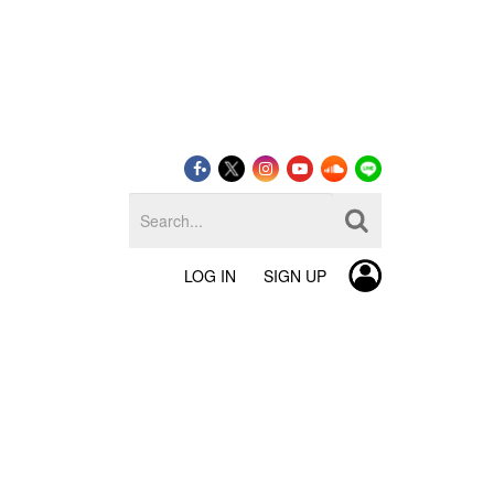
LOG IN
SIGN UP