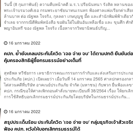
วันนี้ (8 กุมภาพันธ์) ความคืบหน้าคดี ม.ร.ว.ปรียนันทนา รังสิต หลานของ
พระเจ้าบรมวงศ์เธอ กรมพระยาชัยนาทนเรนทร ฟ้องศาลแพ่งเรียกค่าเสีย
ล้านบาท ต่อ ณัฐพล ใจจริง, กุลลดา เกษบุญชู มี้ด และสำนักพิมพ์ฟ้าเดียว
จำเลย จากกรณีตีพิมพ์หนังสือ ขอฝันใฝ่ในฝันอันเหลือเชื่อ และ ขุนศึก ศัก
พญาอินทรี ของ ณัฐพล ใจจริง เนื้อหาจากวิทยานิพนธ์ปริญ...
16 มกราคม 2022
คปภ. ย้ำยังเคลมประกันโควิด ‘เจอ จ่าย จบ’ ได้ตามปกติ ยืนยันต่อสู
คุ้มครองสิทธิผู้ซื้อกรมธรรม์อย่างเต็มที่
สุทธิพล ทวีชัยการ เลขาธิการคณะกรรมการกำกับและส่งเสริมการประกอ
ประกันภัย (คปภ.) เปิดเผยว่า เมื่อวันที่ 14 มกราคม 2565 ศาลปกครองกล
ไต่สวนคดีที่บริษัท อาคเนย์ประกันภัย จำกัด (มหาชน) กับพวก ยื่นฟ้องเลข
คปภ. กรณีขอให้ศาลเพิกถอนคำสั่งนายทะเบียนที่ 38/2564 เรื่อง ให้ยกเลิก
การใช้สิทธิบอกเลิกกรมธรรม์ประกันภัยโดยบริษัทในกรมธรรม์ประกัน...
16 มกราคม 2022
สรุปประเด็นร้อน ประกันโควิด ‘เจอ จ่าย จบ’ กลุ่มธุรกิจเจ้าสัวเจริ
ฟ้อง คปภ. หวังให้บอกเลิกกรมธรรม์ได้