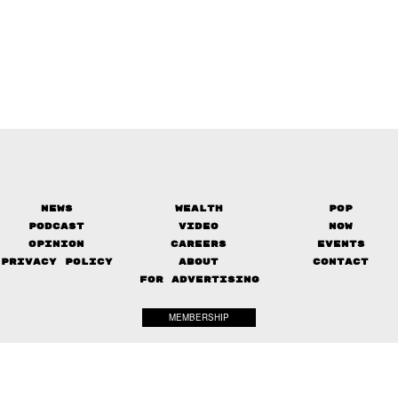
News
Wealth
Pop
Podcast
Video
Now
Opinion
Careers
Events
Privacy Policy
About
Contact
FOR ADVERTISING
MEMBERSHIP