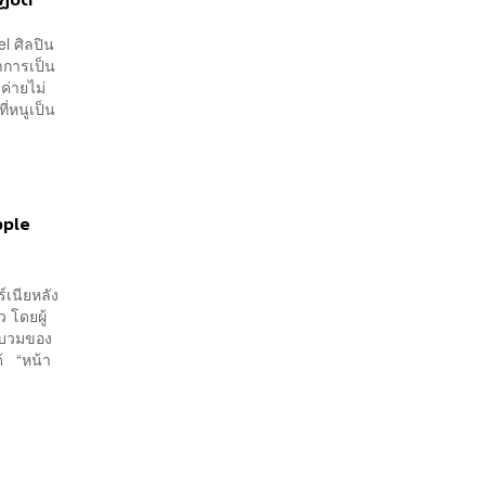
l ศิลปิน
าการเป็น
ค่ายไม่
ี่หนูเป็น
pple
์เนียหลัง
 โดยผู้
ารบวมของ
ด้ “หน้า