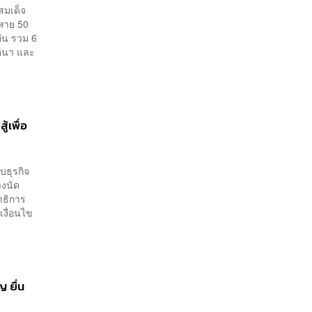
สมเด็จ
หาย 50
กัน รวม 6
ดินา และ
้เพื่อ
บธุรกิจ
างนัด
าธิการ
เงื่อนไข
ญ ยื่น