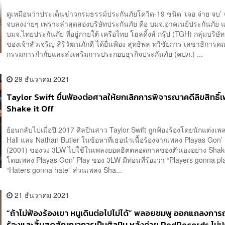
ดูเหมือนว่าประเด็นข่าวกรมธรรม์ประกันภัยโควิด-19 ชนิด ‘เจอ จ่าย จบ’ จ
จบลงง่ายๆ เพราะล่าสุดสองบริษัทประกันภัย คือ บมจ.อาคเนย์ประกันภัย 
บมจ.ไทยประกันภัย ที่อยู่ภายใต้ เครือไทย โฮลดิ้งส์ กรุ๊ป (TGH) กลุ่มบริษ
ของเจ้าสัวเจริญ สิริวัฒนภักดี ได้ยื่นฟ้อง สุทธิพล ทวีชัยการ เลขาธิการ
กรรมการกำกับและส่งเสริมการประกอบธุรกิจประกันภัย (คปภ.) ...
29 ธันวาคม 2021
Taylor Swift ยื่นฟ้องต่อศาลให้ยกเลิกการพิจารณาคดีลิขสิทธิ์
Shake it Off
ย้อนกลับไปเมื่อปี 2017 ศิลปินสาว Taylor Swift ถูกฟ้องร้องโดยนักแต่งเ
Hall และ Nathan Butler ในข้อหาที่เธอนำเนื้อร้องจากเพลง Playas Gon’
(2001) ของวง 3LW ไปใช้ในเพลงยอดฮิตตลอดกาลของตัวเองอย่าง Shak
โดยเพลง Playas Gon’ Play ของ 3LW มีท่อนที่ร้องว่า “Players gonna pl
“Haters gonna hate” ส่วนเพลง Sha...
21 ธันวาคม 2021
“ถ้าไม่ฟ้องร้องเขา หนูเดินต่อไปไม่ได้” พลอยชมพู ออกแถลงการ
ร้องและสิ้นสุดสัญญาการเป็นศิลปิน หลังค่าย RedRecords ไม่ปฏ