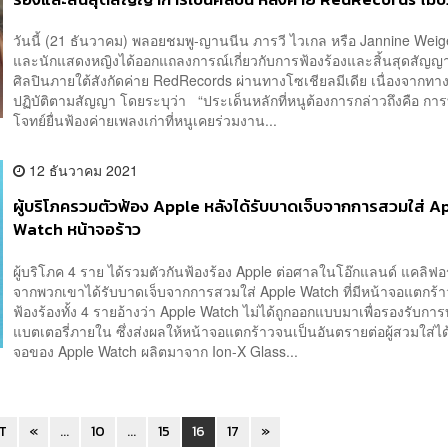
ตามสัญญา
วันนี้ (21 ธันวาคม) พลอยชมพู-ญานนีน ภารวี ไวเกล หรือ Jannine Weige
และนักแสดงหญิงได้ออกแถลงการณ์เกี่ยวกับการฟ้องร้องและสิ้นสุดสัญญ
ศิลปินภายใต้สังกัดค่าย RedRecords ผ่านทางโซเชียลมีเดีย เนื่องจากทาง
ปฏิบัติตามสัญญา โดยระบุว่า “ประเด็นหลักที่หนูต้องการกล่าวถึงคือ การท
โจทย์ยื่นฟ้องค่ายเพลงเก่าที่หนูเคยร่วมงาน...
12 ธันวาคม 2021
ผู้บริโภครวมตัวฟ้อง Apple หลังได้รับบาดเจ็บจากการสวมใส่ A
Watch หน้าจอร้าว
ผู้บริโภค 4 ราย ได้รวมตัวกันฟ้องร้อง Apple ต่อศาลในโอ๊กแลนด์ แคลิฟอร
จากพวกเขาได้รับบาดเจ็บจากการสวมใส่ Apple Watch ที่มีหน้าจอแตกร้าว
ฟ้องร้องทั้ง 4 รายอ้างว่า Apple Watch ไม่ได้ถูกออกแบบมาเพื่อรองรับก
แบตเตอรี่ภายใน ซึ่งส่งผลให้หน้าจอแตกร้าวจนเป็นอันตรายต่อผู้สวมใส่ไ
จอของ Apple Watch ผลิตมาจาก Ion-X Glass...
ST
«
...
10
...
15
16
17
»