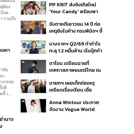
ที่ศิลปิน
PP KRIT ส่งซิงเกิลใหม่
ปมค้นประวัติคดีกราดยิงที่
ผู้ต้อง
‘Your Candy’ พร้อมพา
สหรัฐฯ
ษ Dua
ต้าเหนิง และ ณิชา ร่วมมิว
ดา รวมถึง
จับตาคดีเยาวชน 14 ปี ก่อ
สิกวิดีโอ
เหตุยิงในห้าง กรมพินิจฯ ชี้
ประพฤติดี-รับการรักษาต่อ
บางจากฯ Q2/69 ทำกำไร
เนื่อง ประเมินปล่อยตัว
ียมหา
ทะลุ 1.2 หมื่นล้าน เริ่มบุ๊กกำ
ไร ‘SAF’ เชิงพาณิชย์ครั้ง
ตาโขน เตรียมฉายที่
แรก หนุนรายได้ครึ่งปีทะลุ
ยาลัย
เทศกาลภาพยนตร์ไทย ณ
3.2 แสนล้าน
คณะ
ประเทศบราซิล
บางกลอย
นายกฯ เผยเด็กก่อเหตุ
งที่
เครียดเรื่องเรียน เชื่อ
ี้ เ...
เตรียมการเป็นขั้นตอน ชี้มี
Anna Wintour ประกาศ
กระสุนอีกกว่า 30 นัด หาก
จัดงาน Vogue World
ไม่จบชีวิตตัวเองอาจสูญ
2027 ที่ซานฟรานซิสโก
เสียเพิ่ม
ในอำนาจ
วง