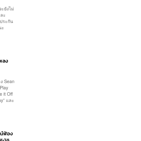
ะยังไม่
และ
ัทประกัน
คณะ
เพลง
พลง Sean
 Play
e it Off
ay” และ
ณ์ฟ้อง
ิบัติ