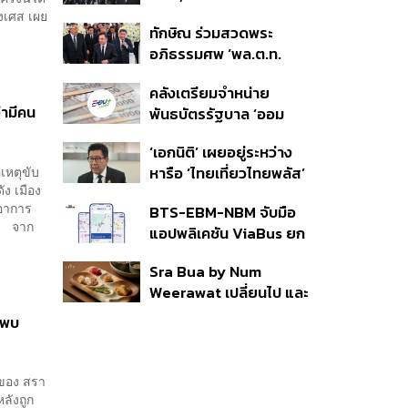
บัญชีใหม่ 7 ส.ค. ส่วน 97
งเศส เผย
ทักษิณ ร่วมสวดพระ
ราย รอ ป.ป.ช. ขีดเส้นแล้ว
อภิธรรมศพ ‘พล.ต.ท.
เสร็จ 31 ส.ค.
ผ่อน’ บิดา ‘พักตร์พิไล ทวี
คลังเตรียมจำหน่าย
สิน’ สิริอายุ 103 ปี แกนนำ
่ามีคน
พันธบัตรรัฐบาล ‘ออม
เพื่อไทย-บุคคลหลาก
พลัส’ รอบถัดไป เร็วสุด 4
วงการร่วมอาลัย
‘เอกนิติ’ เผยอยู่ระหว่าง
ก.ย.นี้ อาจเพิ่มสัดส่วนการ
เหตุขับ
หารือ ‘ไทยเที่ยวไทยพลัส’
ขายแบบ Small Lot First
ง เมือง
มีสิทธิใช้งบจากเงินกู้ 4
มากขึ้น
 อาการ
BTS-EBM-NBM จับมือ
แสนล้าน มั่นใจงบต่อ ‘ไทย
ชอย จาก
แอปพลิเคชัน ViaBus ยก
ช่วยไทย พลัส’ เฟส 2 มี
ระดับการติดตามตำแหน่ง
เพียงพอ
Sra Bua by Num
รถไฟฟ้า 3 สายแบบเรียล
Weerawat เปลี่ยนไป และ
ไทม์
นี่คือเหตุผลที่เราควรกลับ
 พบ
ไปอีกครั้ง
ีของ สรา
หลังถูก