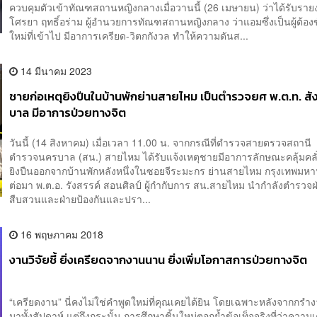
ควบคุมตัวเข้าทัณฑสถานหญิงกลางเมื่อวานนี้ (26 เมษายน) ว่าได้รับรา
โศรยา ฤทธิ์อร่าม ผู้อำนวยการทัณฑสถานหญิงกลาง ว่าแอมซึ่งเป็นผู้ต้อง
ใหม่ที่เข้าไป มีอาการเครียด-วิตกกังวล ทำให้ความดันส...
14 มีนาคม 2023
ชายก่อเหตุยิงปืนในบ้านพักย่านสายไหม เป็นตำรวจยศ พ.ต.ท. สัง
บาล มีอาการป่วยทางจิต
วันนี้ (14 สิงหาคม) เมื่อเวลา 11.00 น. จากกรณีที่ตำรวจสายตรวจสถานี
ตำรวจนครบาล (สน.) สายไหม ได้รับแจ้งเหตุชายมีอาการลักษณะคลุ้มคลั่ง
ยิงปืนออกจากบ้านพักหลังหนึ่งในซอยจีระมะกร ย่านสายไหม กรุงเ
ต่อมา พ.ต.อ. รังสรรค์ สอนศิลป์ ผู้กำกับการ สน.สายไหม นำกำลังตำรวจฝ
สืบสวนและฝ่ายป้องกันและปรา...
16 พฤษภาคม 2018
งานวิจัยชี้ ยิ่งเครียดจากงานนาน ยิ่งเพิ่มโอกาสการป่วยทางจิต
“เครียดงาน” นี่คงไม่ใช่คำพูดใหม่ที่คุณเคยได้ยิน โดยเฉพาะหลังจากกรำ
มาทั้งสัปดาห์ แต่ถึงกระนั้น การศึกษาชิ้นใหม่ตอกย้ำข้อเท็จจริงที่ว่าความเค