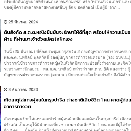
เปรูผลักดันกฎหมายที่กำหนดให้ ‘คนข้ามเพศ’ หรือ ‘ทรานส์เจนเดอร์’ และ
ของผู้มีความหลากหลายทางเพศอื่นๆ อีก 6 อัตลักษณ์ เป็นผู้มี ‘อาก...
25 มีนาคม 2024
ต้นสังกัด ส.ต.ต.หญิงยืนยันจะรักษาให้ดีที่สุด พร้อมให้ความเป็น
ฝ่าย ที่ผ่านมาเจ้าตัวสมัครใจฝึกเอง
วันนี้ (25 มีนาคม) ที่ห้องประชุมปารุสกวัน 2 กองบัญชาการตำรวจนครบ
พล.ต.ต. นพศิลป์ พูลสวัสดิ์ รองผู้บัญชาการตำรวจนครบาล (รอง ผบช.น.
ข่าวกรณีข้าราชการตำรวจหญิงในสังกัดมีสภาวะป่วยทั้งร่างกายและจิต
ระหว่างการฝึกอบรม พล.ต.ต. นพศิลป์ กล่าวว่า พล.ต.ท. ธิติ แสงสว่าง ผู้
บัญชาการตำรวจนครบาล (ผบช.น.) มีความห่วงใยเป็นอย่างยิ่ง จึงได้สั่งก.
3 ธันวาคม 2023
เกิดเหตุไล่แทงผู้คนในกรุงปารีส ต่างชาติเสียชีวิต 1 คน คาดผู้ก่อเ
อาการทางจิต
เกิดเหตุคนร้ายไล่แทงและทำร้ายผู้คนด้วยมีดและค้อนในกรุงปารีส เมือ
ฝรั่งเศส เป็นเหตุให้มีนักท่องเที่ยวชาวเยอรมันเสียชีวิต 1 คน และมีผู้ได้รั
อีก 2 คน เบื้องต้นเจ้าหน้าที่ตำรวจปารีสจับกุมตัวผู้ลงมือก่อเหตุอุกอาจในคร