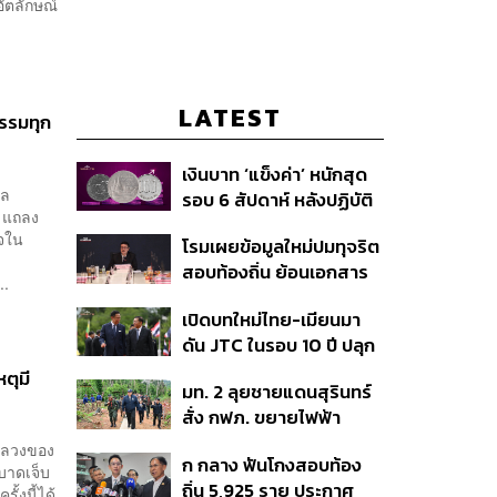
อัตลักษณ์
LATEST
ธรรมทุก
เงินบาท ‘แข็งค่า’ หนักสุด
าล
รอบ 6 สัปดาห์ หลังปฏิบัติ
) แถลง
การแทรกแซงเยนของ
ใจใน
โรมเผยข้อมูลใหม่ปมทุจริต
สหรัฐฯ-ญี่ปุ่น Standard
สอบท้องถิ่น ย้อนเอกสาร
Chartered เปิดเป้าสิ้นปีนี้
..
ประชุมปี 2567 พบชื่อ
จ่อแข็งต่อแตะ 32.50 บาท
เปิดบทใหม่ไทย-เมียนมา
อนุทิน จ่อสอบต่อเอี่ยว
ต่อดอลลาร์
ดัน JTC ในรอบ 10 ปี ปลุก
ตัดตอน ม.บูรพา หรือไม่
‘เส้นเลือดใหญ่’ ค้า
หตุมี
มท. 2 ลุยชายแดนสุรินทร์
ชายแดน ท่าเรือน้ำลึก
สั่ง กฟภ. ขยายไฟฟ้า
ทวาย
‘ปราสาทตาควาย–เนิน
งหลวงของ
ก กลาง ฟันโกงสอบท้อง
350’ เสริมความมั่นคง
บบาดเจ็บ
ถิ่น 5,925 ราย ประกาศ
ชายแดน
ั้งนี้ได้