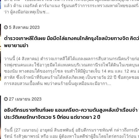
แล้ว ด้าน เจอรัลด์ ดาร์มาแนง รัฐมนตรีว่าการกระทรวงมหาดไทยของฝรั่
ว่า ผู้ลงมือก่อเหตุเป็นช...
5 สิงหาคม 2023
ตำรวจเกาหลีใต้เผย มือมีดไล่แทงคนใกล้กรุงโซลป่วยทางจิต คิดว
พยายามฆ่า
วานนี้ (4 สิงหาคม) ตำรวจเกาหลีใต้ได้แถลงผลการสืบสวนกรณีคนร้ายก่อ
รถพุ่งชนคนและใช้อาวุธมีดไล่แทงคนบริเวณสถานีรถไฟใต้ดินในเขตบุนดั
ซองนัม ทางตอนใต้ของกรุงโซล จนทำให้มีผู้บาดเจ็บ 14 คน และ 12 คน
สาหัส ซึ่งเจ้าหน้าที่จับคนร้ายได้หลังเกิดเหตุ เป็นชายวัย 22 ปี ชื่อสกุล
การสอบสวนเบื้องต้น พบว่าคนร้ายนั้นดูเหมือนจะมีอากา...
27 เมษายน 2023
อธิบดีกรมราชทัณฑ์เผย แอมเครียด-ความดันสูงหลังเข้าเรือนจำ
ประวัติเคยรักษาจิตเวช 5 ปีก่อน แต่ขาดยา 2 ปี
วันนี้ (27 เมษายน) อายุตม์ สินธพพันธุ์ อธิบดีกรมราชทัณฑ์ กล่าวถึงกรณ
รัตน์ รังสิวุฒาพรณ์ หรือ แอม ผู้ต้องหาในคดีฆ่าผู้อื่นโดยไตร่ตรองไว้ก่อน 