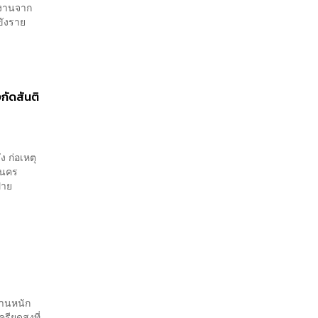
ยงานจาก
ขังราย
กัดสันติ
 ก่อเหตุ
ทพมหานคร
่าย
งานหนัก
รียดสูงที่