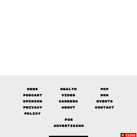
News
Wealth
Pop
Podcast
Video
Now
Opinion
Careers
Events
Privacy
About
Contact
Policy
FOR
ADVERTISING