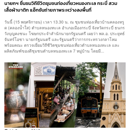
นายกฯ ชื่นชมวิถีชีวิตชุมชนท่องเที่ยวหนองทะเล กระบี่ สวม
เสื้อผ้าบาติก แอ็กชันถ่ายภาพระหว่างลงพื้นที่
วันนี้ (15 พฤศจิกายน) เวลา 13.30 น. ณ ชุมชนท่องเที่ยวบ้านคลองหรู
ด (คลองน้ำใส) ตำบลหนองทะเล อำเภอเมืองกระบี่ จังหวัดกระบี่ ธนกร
วังบุญคงชนะ โฆษกประจำสำนักนายกรัฐมนตรี เผยว่า พล.อ. ประยุทธ์
จันทร์โอชา นายกรัฐมนตรี และรัฐมนตรีว่าการกระทรวงกลาโหม
พร้อมคณะ ตรวจเยี่ยมวิถีชีวิตชุมชนท่องเที่ยวตำบลหนองทะเล และ
ผลิตภัณฑ์ของดีชุมชนตำบลหนองทะเล 7 หมู่บ้าน โดยมี...