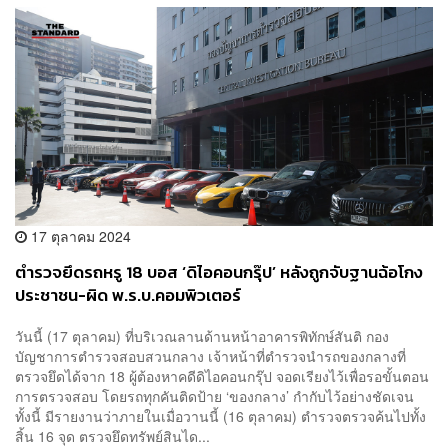
17 ตุลาคม 2024
ตำรวจยึดรถหรู 18 บอส ‘ดิไอคอนกรุ๊ป’ หลังถูกจับฐานฉ้อโกง
ประชาชน-ผิด พ.ร.บ.คอมพิวเตอร์
วันนี้ (17 ตุลาคม) ที่บริเวณลานด้านหน้าอาคารพิทักษ์สันติ กอง
บัญชาการตำรวจสอบสวนกลาง เจ้าหน้าที่ตำรวจนำรถของกลางที่
ตรวจยึดได้จาก 18 ผู้ต้องหาคดีดิไอคอนกรุ๊ป จอดเรียงไว้เพื่อรอขั้นตอน
การตรวจสอบ โดยรถทุกคันติดป้าย ‘ของกลาง’ กำกับไว้อย่างชัดเจน
ทั้งนี้ มีรายงานว่าภายในเมื่อวานนี้ (16 ตุลาคม) ตำรวจตรวจค้นไปทั้ง
สิ้น 16 จุด ตรวจยึดทรัพย์สินได...