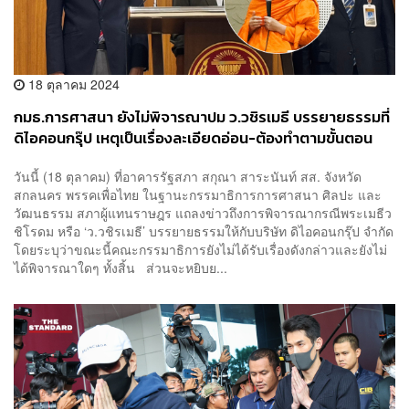
18 ตุลาคม 2024
กมธ.การศาสนา ยังไม่พิจารณาปม ว.วชิรเมธี บรรยายธรรมที่
ดิไอคอนกรุ๊ป เหตุเป็นเรื่องละเอียดอ่อน-ต้องทำตามขั้นตอน
วันนี้ (18 ตุลาคม) ที่อาคารรัฐสภา สกุณา สาระนันท์ สส. จังหวัด
สกลนคร พรรคเพื่อไทย ในฐานะกรรมาธิการการศาสนา ศิลปะ และ
วัฒนธรรม สภาผู้แทนราษฎร แถลงข่าวถึงการพิจารณากรณีพระเมธีว
ชิโรดม หรือ ‘ว.วชิรเมธี’ บรรยายธรรมให้กับบริษัท ดิไอคอนกรุ๊ป จำกัด
โดยระบุว่าขณะนี้คณะกรรมาธิการยังไม่ได้รับเรื่องดังกล่าวและยังไม่
ได้พิจารณาใดๆ ทั้งสิ้น ส่วนจะหยิบย...