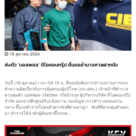
18 ตุลาคม 2024
ส่งตัว ‘บอสพอล’ ดิไอคอนกรุ๊ป ยื่นขออำนาจศาลฝากขัง
วันนี้ (18 ตุลาคม) เวลา 09.15 น. ที่กองบังคับการปราบปรามการกระ
ทำความผิดเกี่ยวกับการคุ้มครองผู้บริโภค (บก.ปคบ.) เจ้าหน้าที่ตำรวจ
ควบคุมตัว บอสพอล-วรัตน์พล วรัทย์วรกุล ผู้บริหารบริษัท ดิไอคอนกรุ๊ป
จำกัด ออกจากตึกศูนย์รับแจ้งความ กองบัญชาการตำรวจสอบสวน
กลาง ขึ้นรถตำรวจไปส่งตัวฝากขังที่ศาลอาญา ทันทีที่ควบคุมตัวออก
มา ตำรวจได้นำตัวผู้ต้องหาขึ้นรถท...