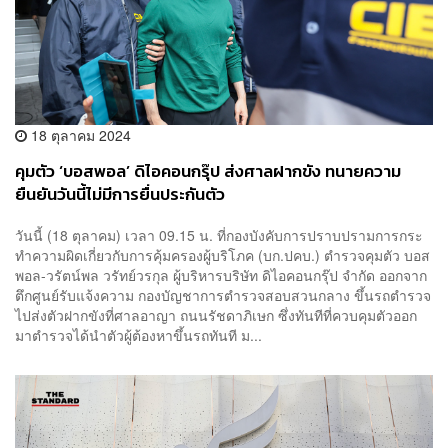
18 ตุลาคม 2024
คุมตัว ‘บอสพอล’ ดิไอคอนกรุ๊ป ส่งศาลฝากขัง ทนายความ
ยืนยันวันนี้ไม่มีการยื่นประกันตัว
วันนี้ (18 ตุลาคม) เวลา 09.15 น. ที่กองบังคับการปราบปรามการกระ
ทำความผิดเกี่ยวกับการคุ้มครองผู้บริโภค (บก.ปคบ.) ตำรวจคุมตัว บอส
พอล-วรัตน์พล วรัทย์วรกุล ผู้บริหารบริษัท ดิไอคอนกรุ๊ป จำกัด ออกจาก
ตึกศูนย์รับแจ้งความ กองบัญชาการตำรวจสอบสวนกลาง ขึ้นรถตำรวจ
ไปส่งตัวฝากขังที่ศาลอาญา ถนนรัชดาภิเษก ซึ่งทันทีที่ควบคุมตัวออก
มาตำรวจได้นำตัวผู้ต้องหาขึ้นรถทันที ม...