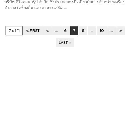
บริษัท ดิไอคอนกรุ๊ป จำกัด ซึ่งประกอบธุรกิจเกี่ยวกับการจำหน่ายเครื่อง
สำอาง เครื่องดื่ม และอาหารเสริม ...
7 of 11
« FIRST
«
...
6
7
8
...
10
...
»
LAST »