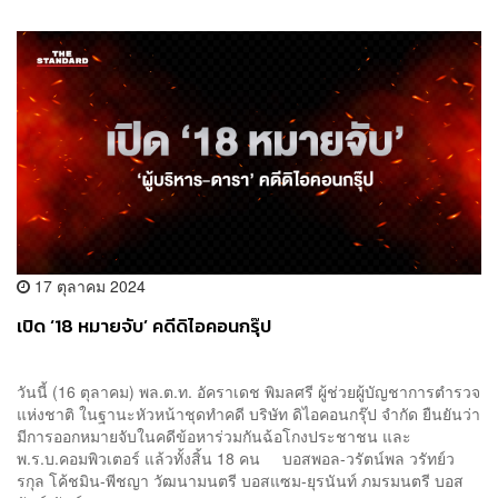
17 ตุลาคม 2024
เปิด ‘18 หมายจับ’ คดีดิไอคอนกรุ๊ป
วันนี้ (16 ตุลาคม) พล.ต.ท. อัคราเดช พิมลศรี ผู้ช่วยผู้บัญชาการตำรวจ
แห่งชาติ ในฐานะหัวหน้าชุดทำคดี บริษัท ดิไอคอนกรุ๊ป จำกัด ยืนยันว่า
มีการออกหมายจับในคดีข้อหาร่วมกันฉ้อโกงประชาชน และ
พ.ร.บ.คอมพิวเตอร์ แล้วทั้งสิ้น 18 คน บอสพอล-วรัตน์พล วรัทย์ว
รกุล โค้ชมิน-พีชญา วัฒนามนตรี บอสแซม-ยุรนันท์ ภมรมนตรี บอส