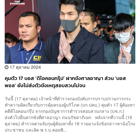
17 ตุลาคม 2024
คุมตัว 17 บอส ‘ดิไอคอนกรุ๊ป’ ฝากขังศาลอาญา ส่วน ‘บอส
พอล’ ยังไม่ส่งตัวขังเหตุสอบสวนไม่จบ
วันนี้ (17 ตุลาคม) เจ้าหน้าที่ตำรวจกองบังคับการปราบปรามการกระ
ทำความผิดเกี่ยวกับการคุ้มครองผู้บริโภค (บก.ปคบ.) คุมตัว 17 ผู้ต้องหา
คดีดิไอคอนกรุ๊ป จากกองบัญชาการตำรวจสอบสวนกลาง (บช.ก.)
ส่งตัวไปยื่นฝากขังที่ศาลอาญา ถนนรัชดาภิเษก หลังจากที่วานนี้ (16
ตุลาคม) ตำรวจตามจับกุมผู้ต้องหาทั้ง 18 รายมาแจ้งข้อกล่าวหาฉ้อโกง
ประชาชน และผิด พ.ร.บ.คอมพิ...