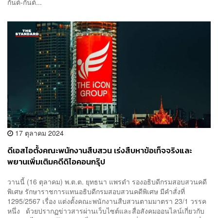
กันต์-กันต์...
17 ตุลาคม 2024
ดีเอสไอตั้งคณะพนักงานสืบสวน เร่งสืบหาข้อเท็จจริงและ
พยานเพิ่มเติมคดีดิไอคอนกรุ๊ป
วานนี้ (16 ตุลาคม) พ.ต.ต. ยุทธนา แพรดำ รองอธิบดีกรมสอบสวนคดี
พิเศษ รักษาราชการแทนอธิบดีกรมสอบสวนคดีพิเศษ มีคำสั่งที่
1295/2567 เรื่อง แต่งตั้งคณะพนักงานสืบสวนตามมาตรา 23/1 วรรค
หนึ่ง ด้วยปรากฏข่าวสารผ่านเว็บไซต์และสื่อสังคมออนไลน์เกี่ยวกับ