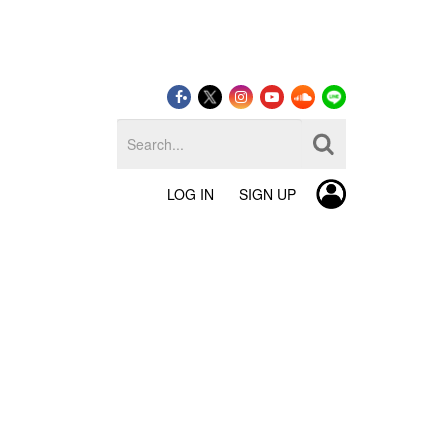
LOG IN
SIGN UP