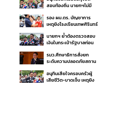
สอบท้องถิ่น นายกฯไม่มี
หน้าที่ดู TOR แต่มีหน้าที่หา
รอง ผบ.ตร. บัญชาการ
คนผิดมาลงโทษ
เหตุยิงโรงเรียนเทพศิรินทร์
นนทบุรี สั่งค้นหา 2 รอบ
นายกฯ ย้ำต้องตรวจสอบ
ยืนยันไร้คนติดค้าง พบศพ
เงินในกระเป๋ารัฐบาลก่อน
ปู่-ย่าที่บ้านพักผู้ก่อเหตุ
เคาะลุยไทยช่วยไทย พลัส
รมว.ศึกษาธิการสั่งยก
เฟส 2 หรือปรับเกณฑ์
ระดับความปลอดภัยสถาน
50:50 ยันเงินคงคลัง
ศึกษาทั่วประเทศ ขอหยุด
รัฐบาลแข็งแรง
อนุทินเสียใจครอบครัวผู้
แชร์เพื่อระงับพฤติกรรม
เสียชีวิต-บาดเจ็บ เหตุยิง
เลียนแบบ หลังเหตุยิงใน
ใน รร. สั่งเยียวยาจิตใจ
โรงเรียน
เดินหน้าแก้ กม.คุมอาวุธปืน
ชี้ผู้ปกครองต้องร่วมรับผิด
ชอบ