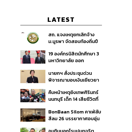
LATEST
สถ. แจงเหตุยกเลิกจ้าง
ม.บูรพา จัดสอบท้องถิ่นปี
66
19 องค์กรนิสิตนักศึกษา 3
มหาวิทยาลัย ออก
แถลงการณ์ร่วม ค้าน
นายกฯ สั่งประชุมด่วน
รัฐบาลต้อนรับ ‘มิน อ่อง
พิจารณามอบเงินเยียวยา
หล่าย’
เหตุยิงใน รร. เสียชีวิต 1
คืบหน้าเหตุยิงเทพศิรินทร์
ลบ. ทุพพลภาพ 7 แสนบาท
นนทบุรี เด็ก 14 เสียชีวิตที่
บาดเจ็บสาหัส 2 แสนบาท
โรงพยาบาล สธ. ยืนยันครู
บาดเจ็บเล็กน้อย 1 แสน
BonBaan Silom คาเฟ่ลับ
เสียชีวิต 5 ราย เจ็บ 22
บาท
สีลม 26 บรรยากาศอบอุ่น
ราย
เหมือนบ้าน
อนุทินบอกโรมปมทุจริต