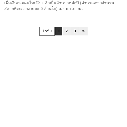
เพิ่มเงินออมคนไทยถึง 1.3 หมื่นล้านบาทต่อปี (คำนวณจากจำนวน
สลากที่จะออกงวดละ 5 ล้านใบ) เผย พ.ร.บ. จ่อ...
1 of 3
1
2
3
»