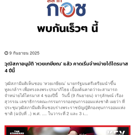
9 กันยายน 2025
วุฒิสภาอนุมัติ ‘หวยเกษียณ’ แล้ว คาดเริ่มจำหน่ายได้ไตรมาส
4 ปีนี้
วุฒิสภามีมติเห็นชอบ ‘หวยเกษียณ’ นายกรัฐมนตรีเตรียมนำขึ้น
ทูลเกล้าฯ เพื่อทรงลงพระปรมาภิไธย เบื้องต้นคาดว่าจะสามารถ
จำหน่ายได้ไตรมาส 4 ของปีนี้ วันนี้ (9 กันยายน) จารุลักษณ์ เรือง
สุวรรณ เลขาธิการคณะกรรมการกองทุนการออมแห่งชาติ เผยว่า ที่
ประชุมวุฒิสภามีมติเห็นชอบร่างพระราชบัญญัติกองทุนการออมแห่ง
ชาติ (ฉบับที่ ..) พ.ศ. .... ในวาระที่ 2 และ 3 เ...