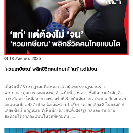
18 สิงหาคม 2025
‘หวยเกษียณ’ พลิกชีวิตคนไทยให้ ‘แก่’ แต่ไม่จน
เมื่อวันที่ 23 กรกฎาคมที่ผ่านมา สภาผู้แทนราษฎรผ่านร่าง
พ.ร.บ.กองทุนการออมแห่งชาติ (ฉบับที่..) พ.ศ… ซึ่งมีสาระสำคัญคือ
การเปิดทางให้มีสลาก กอช. หรือที่เรียกกันติดปากว่า หวยเกษียณ ด้วย
คะแนนเสียง 427 เสียง ไม่เห็นชอบ 1 เสียง งดออกเสียง 3 ไม่ลงมติ 4
เสียง ซึ่งเป็นกฎหมายที่เห็นพ้องต้องกันทั้งฝั่งรัฐบาลและฝ่ายค้าน
สะท้อนได้จากคะแนนโหวตที่ท่วมท้น ...