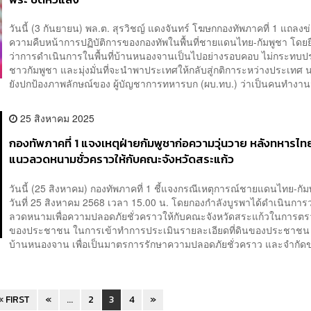
วันนี้ (3 กันยายน) พล.ต. สุรวิชญ์ แดงจันทร์ โฆษกกองทัพภาคที่ 1 แถลงข่
ความคืบหน้าการปฏิบัติการของกองทัพในพื้นที่ชายแดนไทย-กัมพูชา โดยย
ว่าการดำเนินการในพื้นที่บ้านหนองจานเป็นไปอย่างรอบคอบ ไม่กระท
ชาวกัมพูชา และมุ่งมั่นที่จะนำพาประเทศให้กลับสู่กติการะหว่างประเทศ 
ยังปกป้องภาพลักษณ์ของ ผู้บัญชาการทหารบก (ผบ.ทบ.) ว่าเป็นคนทำงานจ
25 สิงหาคม 2025
กองทัพภาคที่ 1 แจงเหตุฝ่ายกัมพูชาก่อความวุ่นวาย หลังทหารไ
แนวลวดหนามชั่วคราวให้กับคณะจังหวัดสระแก้ว
วันนี้ (25 สิงหาคม) กองทัพภาคที่ 1 ชี้แจงกรณีเหตุการณ์ชายแดนไทย-กัมพู
วันที่ 25 สิงหาคม 2568 เวลา 15.00 น. โดยกองกำลังบูรพาได้ดำเนินกา
ลวดหนามเพื่อความปลอดภัยชั่วคราวให้กับคณะจังหวัดสระแก้วในการตรวจ
ของประชาชน ในการเข้าทำการประเมินรายละเอียดที่ดินของประชาชน ใน
บ้านหนองจาน เพื่อเป็นมาตรการรักษาความปลอดภัยชั่วคราว และจำกัดข
« FIRST
«
...
2
3
4
»