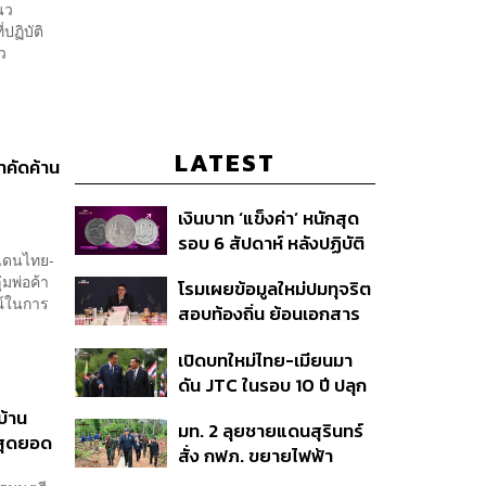
นว
ปฏิบัติ
ก้ว
LATEST
ชาคัดค้าน
เงินบาท ‘แข็งค่า’ หนักสุด
รอบ 6 สัปดาห์ หลังปฏิบัติ
ยแดนไทย-
การแทรกแซงเยนของ
่มพ่อค้า
โรมเผยข้อมูลใหม่ปมทุจริต
สหรัฐฯ-ญี่ปุ่น Standard
ณ์ในการ
สอบท้องถิ่น ย้อนเอกสาร
Chartered เปิดเป้าสิ้นปีนี้
ประชุมปี 2567 พบชื่อ
จ่อแข็งต่อแตะ 32.50 บาท
เปิดบทใหม่ไทย-เมียนมา
อนุทิน จ่อสอบต่อเอี่ยว
ต่อดอลลาร์
ดัน JTC ในรอบ 10 ปี ปลุก
ตัดตอน ม.บูรพา หรือไม่
‘เส้นเลือดใหญ่’ ค้า
บ้าน
มท. 2 ลุยชายแดนสุรินทร์
ชายแดน ท่าเรือน้ำลึก
บสุดยอด
สั่ง กฟภ. ขยายไฟฟ้า
ทวาย
‘ปราสาทตาควาย–เนิน