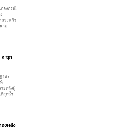
 แถลงกรณี
อง
ัดสระแก้ว
ะณาม
 จะถูก
ในฐานะ
ี่
ยหลังผู้
ี่รุกล้ำ
ทองหลัง