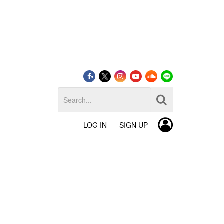
LOG IN
SIGN UP