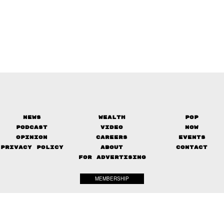
News
Wealth
Pop
Podcast
Video
Now
Opinion
Careers
Events
Privacy Policy
About
Contact
FOR ADVERTISING
MEMBERSHIP