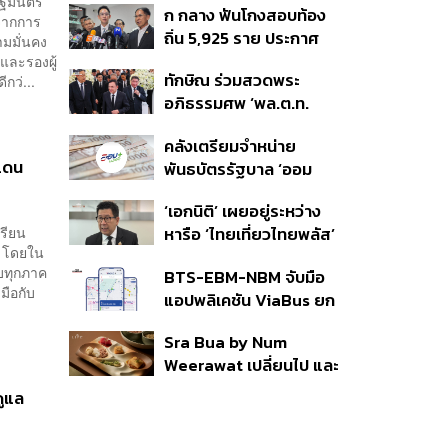
ัฐมนตรี
ก กลาง ฟันโกงสอบท้อง
350’ เสริมความมั่นคง
จากการ
ถิ่น 5,925 ราย ประกาศ
ชายแดน
ามมั่นคง
บัญชีใหม่ 7 ส.ค. ส่วน 97
และรองผู้
ทักษิณ ร่วมสวดพระ
กว่...
ราย รอ ป.ป.ช. ขีดเส้นแล้ว
อภิธรรมศพ ‘พล.ต.ท.
เสร็จ 31 ส.ค.
ผ่อน’ บิดา ‘พักตร์พิไล ทวี
คลังเตรียมจำหน่าย
สิน’ สิริอายุ 103 ปี แกนนำ
แดน
พันธบัตรรัฐบาล ‘ออม
เพื่อไทย-บุคคลหลาก
พลัส’ รอบถัดไป เร็วสุด 4
วงการร่วมอาลัย
‘เอกนิติ’ เผยอยู่ระหว่าง
ก.ย.นี้ อาจเพิ่มสัดส่วนการ
เรียน
หารือ ‘ไทยเที่ยวไทยพลัส’
ขายแบบ Small Lot First
ว โดยใน
มีสิทธิใช้งบจากเงินกู้ 4
มากขึ้น
ับทุกภาค
BTS-EBM-NBM จับมือ
แสนล้าน มั่นใจงบต่อ ‘ไทย
มือกับ
แอปพลิเคชัน ViaBus ยก
ช่วยไทย พลัส’ เฟส 2 มี
ระดับการติดตามตำแหน่ง
เพียงพอ
Sra Bua by Num
รถไฟฟ้า 3 สายแบบเรียล
Weerawat เปลี่ยนไป และ
ไทม์
นี่คือเหตุผลที่เราควรกลับ
ดูแล
ไปอีกครั้ง