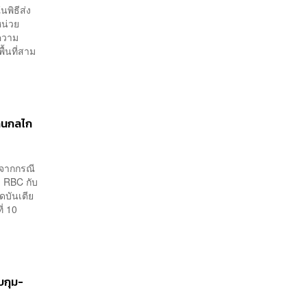
นพิธีส่ง
หน่วย
ความ
ื้นที่สาม
่านกลไก
ิงจากกรณี
ุม RBC กับ
ัดบันเตีย
่ 10
บกุม-