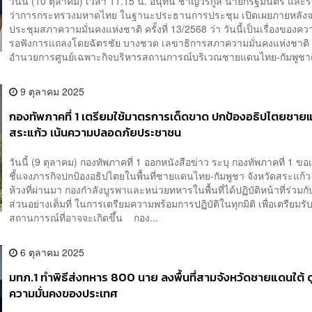
วันนี้ (10 ตุลาคม) เวลา 11.15 น. อนุทิน ชาญวีรกูล นายกรัฐมนตรี และร
ว่าการกระทรวงมหาดไทย ในฐานะประธานการประชุม เปิดเผยภายหลัง
ประชุมสภาความมั่นคงแห่งชาติ ครั้งที่ 13/2568 ว่า วันนี้เป็นเรื่องของคว
รอฟังการแถลงโดยฉัตรชัย บางชวด เลขาธิการสภาความมั่นคงแห่งชาติ 
อำนวยการศูนย์เฉพาะกิจบริหารสถานการณ์บริเวณชายแดนไทย-กัมพูชาดี
9 ตุลาคม 2025
กองทัพภาคที่ 1 เตรียมใช้มาตรการเด็ดขาด ปกป้องอธิปไตยชาย
สระแก้ว เน้นความปลอดภัยประชาชน
วันนี้ (9 ตุลาคม) กองทัพภาคที่ 1 ออกหนังสือข่าว ระบุ กองทัพภาคที่ 1 ขอ
ชี้แจงภารกิจปกป้องอธิปไตยในพื้นที่ชายแดนไทย-กัมพูชา จังหวัดสระแก้
ห้วงที่ผ่านมา กองกำลังบูรพาและหน่วยทหารในพื้นที่ได้ปฏิบัติหน้าที่ร่วมก
ส่วนอย่างเต็มที่ ในการเตรียมความพร้อมการปฏิบัติในทุกมิติ เพื่อเตรียมรับ
สถานการณ์ที่อาจจะเกิดขึ้น กอง...
6 ตุลาคม 2025
มทภ.1 ทำพิธีส่งทหาร 800 นาย ลงพื้นที่สามจังหวัดชายแดนใต้ 
ความมั่นคงของประเทศ