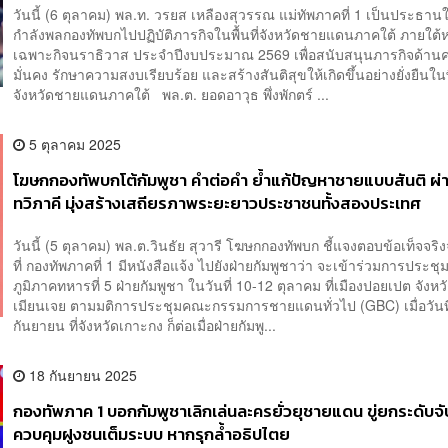
วันนี้ (6 ตุลาคม) พล.ท. วรยส เหลืองสุวรรณ แม่ทัพภาคที่ 1 เป็นประธานใ
กำลังพลกองทัพบกไปปฏิบัติภารกิจในพื้นที่จังหวัดชายแดนภาคใต้ ภายใต้
เฉพาะกิจนราธิวาส ประจำปีงบประมาณ 2569 เพื่อสนับสนุนภารกิจด้าน
มั่นคง รักษาความสงบเรียบร้อย และสร้างสันติสุขให้เกิดขึ้นอย่างยั่งยืนในพ
จังหวัดชายแดนภาคใต้ พล.ต. ยอดอาวุธ พึ่งพักตร์ ...
5 ตุลาคม 2025
โฆษกกองทัพบกโต้กัมพูชา คำต่อคำ ย้ำแก้ปัญหาชายแบบสันติ ผ
ทวิภาคี มุ่งสร้างเสถียรภาพระยะยาวประชาชนทั้งสองประเทศ
วันนี้ (5 ตุลาคม) พล.ต.วินธัย สุวารี โฆษกกองทัพบก ชี้แจงตอบข้อเท็จจร
ที่ กองทัพภาคที่ 1 มีหนังสือแจ้ง ไปยังฝ่ายกัมพูชาว่า จะเข้าร่วมการประช
ภูมิภาคทหารที่ 5 ฝ่ายกัมพูชา ในวันที่ 10-12 ตุลาคม ที่เมืองปอยเปต จังหว
เมียนเจย ตามมติการประชุมคณะกรรมการชายแดนทั่วไป (GBC) เมื่อวันที
กันยายน ที่จังหวัดเกาะกง ก็ต่อเมื่อฝ่ายกัมพู...
18 กันยายน 2025
กองทัพภาค 1 บอกกัมพูชาเลิกเล่นละครยั่วยุชายแดน ขู่ยกระดับจั
ควบคุมฝูงชนเต็มระบบ หากรุกล้ำอธิปไตย