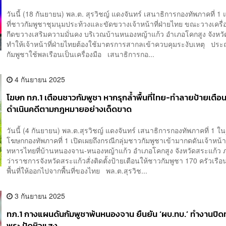
วันนี้ (18 กันยายน) พล.ต. สุรวิชญ์ แดงจันทร์ เสนาธิการกองทัพภาคที่ 1
ที่ชาวกัมพูชาชุมนุมประท้วงและขัดขวางเจ้าหน้าที่ฝ่ายไทย ขณะวางเครื่
กีดขวางเสริมความมั่นคง บริเวณบ้านหนองหญ้าแก้ว อำเภอโคกสูง จังหว
ทำให้เจ้าหน้าที่ฝ่ายไทยต้องใช้มาตรการสากลเข้าควบคุมระงับเหตุ ปร
กัมพูชาใช้พลเรือนเป็นเครื่องมือ เสนาธิการกอ...
4 กันยายน 2025
โฆษก ทภ.1 เตือนชาวกัมพูชา หากรุกล้ำพื้นที่ไทย-ทำลายป้ายเตือน
ดำเนินคดีตามกฎหมายอย่างเด็ดขาด
วันนี้ (4 กันยายน) พล.ต.สุรวิชญ์ แดงจันทร์ เสนาธิการกองทัพภาคที่ 1 
โฆษกกองทัพภาคที่ 1 เปิดเผยถึงกรณีกลุ่มชาวกัมพูชาเข้ามากดดันเจ้าหน้าท
ทหารไทยที่บ้านหนองจาน-หนองหญ้าแก้ว อำเภอโคกสูง จังหวัดสระแก้ว ภา
ว่าราชการจังหวัดสระแก้วสั่งติดตั้งป้ายเตือนให้ชาวกัมพูชา 170 ครัวเรือนท
พื้นที่ให้ออกไปจากพื้นที่ของไทย พล.ต.สุรวิช...
3 กันยายน 2025
ทภ.1 กางแผนดันกัมพูชาพ้นหนองจาน ยืนยัน ‘ผบ.ทบ.’ ทำงานปิด
พระ ปัดหิวแสง