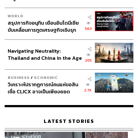
WORLD
สรุปภารกิจอนุทิน เยือนอินโดนีเซีย
563
ขับเคลื่อนการทูตเศรษฐกิจเชิงรุก
ประกาศหุ้นส่วนยุทธศาสตร์ไทย –
อินโดนีเซีย
Navigating Neutrality:
Thailand and China in the Age
205
of a New Global Order
BUSINESS
/
ECONOMIC
วิเคราะห์ปรากฏการณ์คนแห่ขอสิน
2.7K
เชื่อ CLICX อาจเป็นเพียงยอด
ภูเขาน้ำแข็ง ของปัญหาหนี้ครัว
เรือนไทยที่ถูกซุกไว้
LATEST STORIES