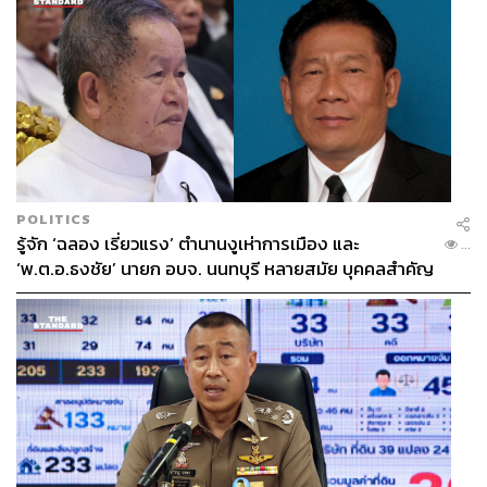
POLITICS
รู้จัก ‘ฉลอง เรี่ยวแรง’ ตำนานงูเห่าการเมือง และ
...
‘พ.ต.อ.ธงชัย’ นายก อบจ. นนทบุรี หลายสมัย บุคคลสำคัญ
ในเหตุยิง