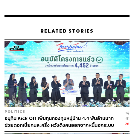
และไม่มีสายตรงไปในพื้นที่
เมื่อผู้สื่อข่าวถามว่า ที่ประชุมมีการพูดคุยถึงการใช้กฎหมาย
ในพื้นที่ เพื่อจัดระเบียบหรือไม่ เลขา สมช. กล่าวว่า ที่ประชุม
RELATED STORIES
ไม่ได้ลงรายละเอียด มองว่าคงเป็นขั้นตอนต่อไป
เมื่อผู้สื่อข่าวถามว่า ผบ.เหล่าทัพ มีมติแล้วว่าให้ใช้กฎอัยการ
ศึก เลขา สมช. กล่าวว่าไม่ได้ลงรายละเอียดขนาดนั้น วันนี้
เน้นย้ำแค่ 4 ข้อหลัก ซึ่งเวลาประชุมมีน้อย จึงไม่ได้ลงราย
ละเอียดมาก
ตั้งคณะผู้แทนพิเศษของรัฐบาล แก้ปัญหาชายแดน
ใต้
POLITICS
อนุทิน Kick Off เพิ่มทุนกองทุนหมู่บ้าน 4.4 พันล้านบาท
นอกจากนี้ ที่ประชุมได้ติดตามสถานการณ์ชายแดนภาคใต้
26
ช่วยดอกเบี้ยคนละครึ่ง หวังดึงคนออกจากหนี้นอกระบบ
โดยมีแนวความคิดเป็นหลักการว่า จะมีการจัดตั้งคณะผู้แทน