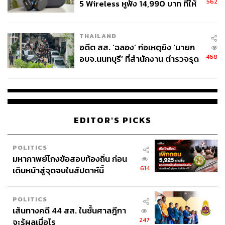
562
5 Wireless หูฟัง 14,990 บาท ที่ให้
ผู้ใช้ถอดเปลี่ยนแบตเองได้ ก่อนกฎ
EU บังคับปีหน้า
THAILAND
อดีต สส. ‘ฉลอง’ ก่อเหตุยิง ‘นายก
468
อบจ.นนทบุรี’ ที่สำนักงาน ตำรวจรุด
ลงพื้นที่
EDITOR'S PICKS
POLITICS
มหากาพย์โกงข้อสอบท้องถิ่น ก่อน
614
เดินหน้าสู่จุดจบในสัปดาห์นี้
POLITICS
เส้นทางคดี 44 สส. ในชั้นศาลฎีกา
247
จะรู้ผลเมื่อไร