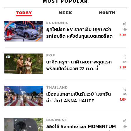
MOST POPULAR
TODAY
WEEK
MONTH
ECONOMIC
ยุคใหม่รถ EV ราคาเริ่ม (ถูก) กว่า
3.3K
รถไฮบริด หลังต้นทุนแบตเตอรี่ลด
ลง - จีนแห่บุกตลาดเกิดใหม่
POP
นาคี๓ ครุฑา นาคี เผยภาพชุดแรก
2.2K
พร้อมปักวันฉาย 22 ต.ค. นี้
THAILAND
เมื่อถนนกลายเป็นรันเวย์ ‘แยกริน
1.6K
คำ’ จัด LANNA HAUTE
COUTURE กลางสายฝน
BUSINESS
ลองใช้ Sennheiser MOMENTUM