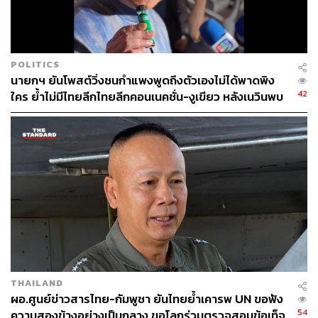
ชายแดนไทย-กัมพูชา
บ้านหนองจาน
บ้านหนองหญ้าแก้ว
กระทรวงมหาดไทย
นายกรัฐมนตรี
POLITICS
นายกฯ ยันโพสต์วิ่งชนกำแพงพูดถึงตัวเองไม่ได้พาดพิง
42
ใคร ย้ำไม่มีไทยลีกไทยลีกคอนเนคชั่น-งูเขียว หลังเนวินพบ
บุญยิ่ง
153
ABOUT THE AUTHOR
THE STANDARD TEAM
กองบรรณาธิการ THE STANDARD
THAILAND
ผอ.ศูนย์ข่าวสารไทย-กัมพูชา ยันไทยย้ำเคารพ UN ขอฟัง
54
ความสองข้างอย่างเป็นกลาง ขอโลกร่วมตรวจสอบข้อเท็จ