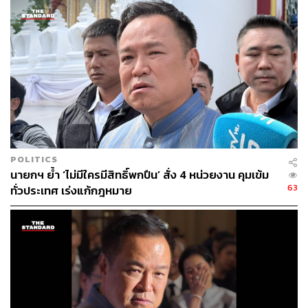
พิเศษของรัฐบาล เพื่อเป็นกลไกที่จะเชื่อมการทำงานระหว่าง
ฝ่ายนโยบายกับฝ่ายปฏิบัติในพื้นที่ ให้มีความสอดคล้องกัน
เนื่องจากรัฐบาลมีเวลาประมาณ 4 เดือน หรือ ไม่เกิน 1 ปี จึง
ต้องมีกลไกนี้เป็นจุดเชื่อมสำคัญในการกำหนดเป้าหมายการ
ทำงานชัดเจน และแก้ปัญหาในเวลาที่จำกัด ขณะนี้ก็มีการตั้ง
พล.อ. สมศักดิ์ รุ่งสิตา เป็นหัวหน้าคณะพูดคุยสันติสุข ก็จะเริ่ม
ดำเนินการตามขั้นตอนต่อไป
ทั้งนี้ ยังไม่ได้การเคาะรายชื่อคณะผู้แทนพิเศษของรัฐบาล
โดยให้ สมช. ไปพิจารณา องค์ประกอบที่เหมาะสม แล้วไปคัด
POLITICS
เลือกผู้แทนอีกครั้ง ซึ่งเป็นการพิจารณาร่วมกันระหว่าง สมช.
นายกฯ ย้ำ ‘ไม่มีใครมีสิทธิ์พกปืน’ สั่ง 4 หน่วยงาน คุมเข้ม
กับฝ่ายการเมือง ซึ่งขนาดจะไม่ได้ใหญ่มากนัก ยังไม่สามารถ
63
ทั่วประเทศ เร่งแก้กฎหมาย
ระบุจำนวนคนได้ ขอดูรายละเอียดอีกครั้ง แต่คาดว่าน่าจะมี
ความหลากหลาย ซึ่งต้องดูอีกครั้งว่ารูปแบบจะเป็นอย่างไร
โดยจะให้มีความกระชับในเวลาที่จำกัด จึงจะเร่งดำเนินการ
ให้เร็วที่สุด
TAGS:
สระแก้ว
กองทัพบก
อนุทิน ชาญวีรกูล
สภาความมั่นคงแห่งชาติ (สมช.)
กองทัพภาคที่ 1