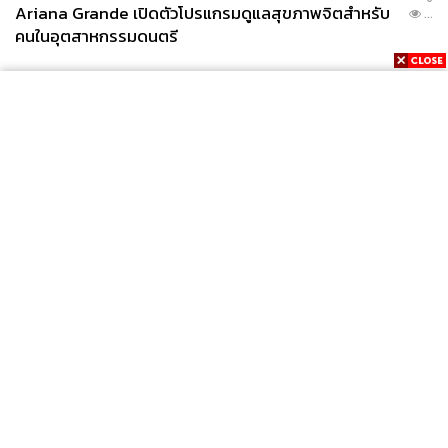
Ariana Grande เปิดตัวโปรแกรมดูแลสุขภาพจิตสำหรับ
...
คนในอุตสาหกรรมดนตรี
News
Wealth
Pop
Podcast
Video
Now
Opinion
Careers
Events
Privacy
About
Contact
Policy
FOR
ADVERTISING
MEMBERSHIP