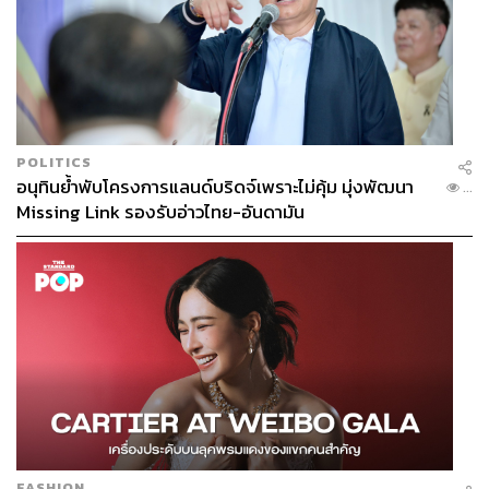
POLITICS
อนุทินย้ำพับโครงการแลนด์บริดจ์เพราะไม่คุ้ม มุ่งพัฒนา
...
Missing Link รองรับอ่าวไทย-อันดามัน
FASHION