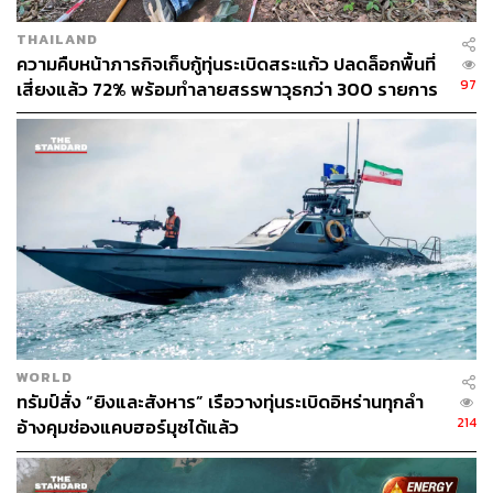
THAILAND
153
ความคืบหน้าภารกิจเก็บกู้ทุ่นระเบิดสระแก้ว ปลดล็อกพื้นที่
97
เสี่ยงแล้ว 72% พร้อมทำลายสรรพาวุธกว่า 300 รายการ
ABOUT THE AUTHOR
THE STANDARD TEAM
กองบรรณาธิการ THE STANDARD
WORLD
ทรัมป์สั่ง “ยิงและสังหาร” เรือวางทุ่นระเบิดอิหร่านทุกลำ
214
อ้างคุมช่องแคบฮอร์มุซได้แล้ว