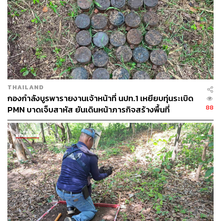
THAILAND
กองกำลังบูรพารายงานเจ้าหน้าที่ นปท.1 เหยียบทุ่นระเบิด
88
PMN บาดเจ็บสาหัส ยันเดินหน้าภารกิจสร้างพื้นที่
ปลอดภัย 100%
TAGS:
ทุ่นระเบิด
กองทัพภาคที่ 1
บ้านหนองหญ้าแก้ว