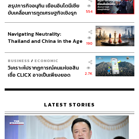
สรุปภารกิจอนุทิน เยือนอินโดนีเซีย
554
ขับเคลื่อนการทูตเศรษฐกิจเชิงรุก
ประกาศหุ้นส่วนยุทธศาสตร์ไทย –
อินโดนีเซีย
Navigating Neutrality:
Thailand and China in the Age
190
of a New Global Order
BUSINESS
/
ECONOMIC
วิเคราะห์ปรากฏการณ์คนแห่ขอสิน
2.7K
เชื่อ CLICX อาจเป็นเพียงยอด
ภูเขาน้ำแข็ง ของปัญหาหนี้ครัว
เรือนไทยที่ถูกซุกไว้
LATEST STORIES