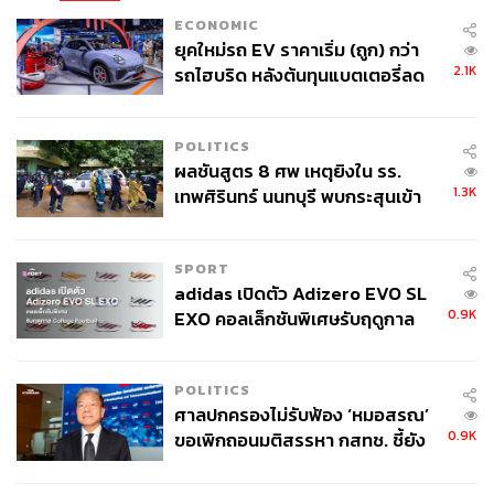
ECONOMIC
ยุคใหม่รถ EV ราคาเริ่ม (ถูก) กว่า
2.1K
รถไฮบริด หลังต้นทุนแบตเตอรี่ลด
ลง - จีนแห่บุกตลาดเกิดใหม่
POLITICS
ผลชันสูตร 8 ศพ เหตุยิงใน รร.
1.3K
เทพศิรินทร์ นนทบุรี พบกระสุนเข้า
จุดสำคัญ ‘ศีรษะ-หน้าอก’ ครูถูกยิง
4 นัด จากระยะไกล
SPORT
adidas เปิดตัว Adizero EVO SL
0.9K
EXO คอลเล็กชันพิเศษรับฤดูกาล
College Football
POLITICS
ศาลปกครองไม่รับฟ้อง ‘หมอสรณ’
0.9K
ขอเพิกถอนมติสรรหา กสทช. ชี้ยัง
ไม่ใช่ผู้เดือดร้อนเสียหาย