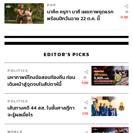
POP
นาคี๓ ครุฑา นาคี เผยภาพชุดแรก
0.9K
พร้อมปักวันฉาย 22 ต.ค. นี้
EDITOR'S PICKS
POLITICS
มหากาพย์โกงข้อสอบท้องถิ่น ก่อน
598
เดินหน้าสู่จุดจบในสัปดาห์นี้
POLITICS
เส้นทางคดี 44 สส. ในชั้นศาลฎีกา
236
จะรู้ผลเมื่อไร
WORLD