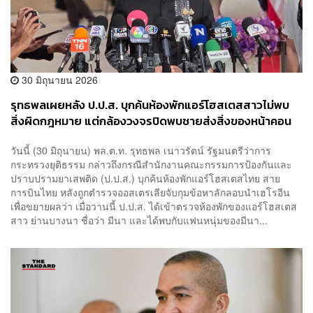
30 มิถุนายน 2026
รุทธพลเผยหลัง ป.ป.ส. บุกค้นห้องพักแอร์โฮสเตสสาวไม่พบ
สิ่งผิดกฎหมาย แต่กล้องวงจรปิดพบชายส่งสิ่งของหน้าคอน
โดฯ
​วันนี้ (30 มิถุนายน) พล.ต.ท. รุทธพล เนาวรัตน์ รัฐมนตรีว่าการ
กระทรวงยุติธรรม กล่าวถึงกรณีสำนักงานคณะกรรมการป้องกันและ
ปราบปรามยาเสพติด (ป.ป.ส.) บุกค้นห้องพักแอร์โฮสเตสไทย สาย
การบินไทย หลังถูกตำรวจออสเตรเลียจับกุมข้อหาลักลอบนำเฮโรอีน
เพื่อขยายผลว่า เมื่อวานนี้ ป.ป.ส. ได้เข้าตรวจห้องพักของแอร์โฮสเตส
สาว ย่านบางนา ชื่อว่า มีนา และได้พบกับแฟนหนุ่มของมีนา...