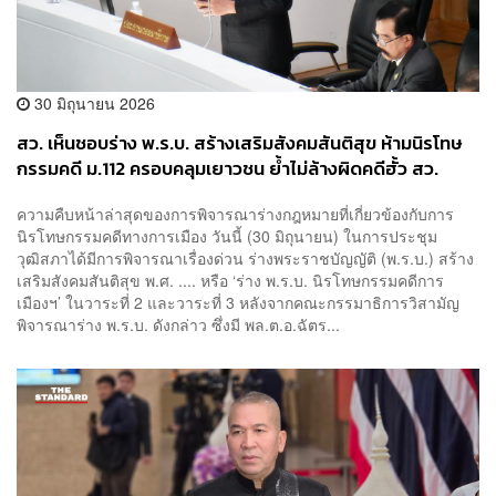
30 มิถุนายน 2026
สว. เห็นชอบร่าง พ.ร.บ. สร้างเสริมสังคมสันติสุข ห้ามนิรโทษ
กรรมคดี ม.112 ครอบคลุมเยาวชน ย้ำไม่ล้างผิดคดีฮั้ว สว.
ความคืบหน้าล่าสุดของการพิจารณาร่างกฎหมายที่เกี่ยวข้องกับการ
นิรโทษกรรมคดีทางการเมือง วันนี้ (30 มิถุนายน) ในการประชุม
วุฒิสภาได้มีการพิจารณาเรื่องด่วน ร่างพระราชบัญญัติ (พ.ร.บ.) สร้าง
เสริมสังคมสันติสุข พ.ศ. .... หรือ ‘ร่าง พ.ร.บ. นิรโทษกรรมคดีการ
เมืองฯ’ ในวาระที่ 2 และวาระที่ 3 หลังจากคณะกรรมาธิการวิสามัญ
พิจารณาร่าง พ.ร.บ. ดังกล่าว ซึ่งมี พล.ต.อ.ฉัตร...