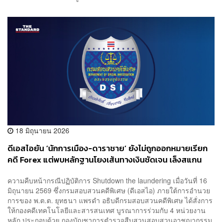
18 มิถุนายน 2026
ดีเอสไอยัน ‘นักการเมือง-ดาราชาย’ ยังไม่ถูกออกหมายเรียก
คดี Forex แต่พบหลักฐานโยงเส้นทางเงินชัดเจน เล็งสแกน
บริษัทผู้ให้บริการรับ-ส่งเงิน
ความคืบหน้ากรณีปฏิบัติการ Shutdown the laundering เมื่อวันที่ 16
มิถุนายน 2569 ซึ่งกรมสอบสวนคดีพิเศษ (ดีเอสไอ) ภายใต้การอำนวย
การของ พ.ต.ต. ยุทธนา แพรดำ อธิบดีกรมสอบสวนคดีพิเศษ ได้สั่งการ
ให้กองคดีเทคโนโลยีและสารสนเทศ บูรณาการร่วมกับ 4 หน่วยงาน
หลัก ประกอบด้วย กองบัญชาการตำรวจสืบสวนสอบสวนอาชญากรรม