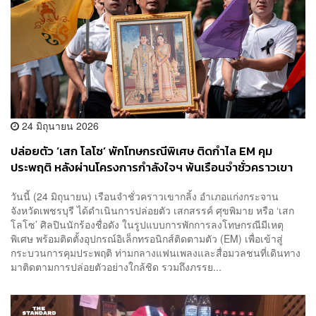
24 มิถุนายน 2026
ปล่อยตัว ‘เสก โลโซ’ พักโทษกรณีพิเศษ ติดกำไล EM คุม
ประพฤติ หลังผ่านโครงการกำลังใจฯ พ้นเรือนจำชั่วคราวเขา
กลิ้ง
วันนี้ (24 มิถุนายน) เรือนจำชั่วคราวเขากลิ้ง อำเภอแก่งกระจาน
จังหวัดเพชรบุรี ได้ดำเนินการปล่อยตัว เสกสรรค์ ศุขพิมาย หรือ ‘เสก
โลโซ’ ศิลปินนักร้องชื่อดัง ในรูปแบบการพักการลงโทษกรณีมีเหตุ
พิเศษ พร้อมติดตั้งอุปกรณ์อิเล็กทรอนิกส์ติดตามตัว (EM) เพื่อเข้าสู่
กระบวนการคุมประพฤติ ท่ามกลางแฟนเพลงและสื่อมวลชนที่เดินทาง
มาติดตามการปล่อยตัวอย่างใกล้ชิด รวมถึงภรรย...