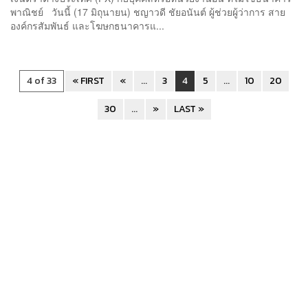
พาณิชย์ วันนี้ (17 มิถุนายน) ชญาวดี ชัยอนันต์ ผู้ช่วยผู้ว่าการ สาย
องค์กรสัมพันธ์ และโฆษกธนาคารแ...
4 of 33
« FIRST
«
...
3
4
5
...
10
20
30
...
»
LAST »