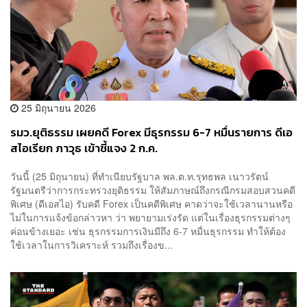
25 มิถุนายน 2026
รมว.ยุติธรรม เผยคดี Forex มีธุรกรรม 6-7 หมื่นรายการ ดีเอ
สไอเรียก ภาวุธ เข้าชี้แจง 2 ก.ค.
วันนี้ (25 มิถุนายน) ที่ทำเนียบรัฐบาล พล.ต.ท.รุทธพล เนาวรัตน์
รัฐมนตรีว่าการกระทรวงยุติธรรม ให้สัมภาษณ์ถึงกรณีกรมสอบสวนคดี
พิเศษ (ดีเอสไอ) รับคดี Forex เป็นคดีพิเศษ คาดว่าจะใช้เวลานานหรือ
ไม่ในการแจ้งข้อกล่าวหา ว่า พยายามเร่งรัด แต่ในเรื่องธุรกรรมต่างๆ
ค่อนข้างเยอะ เช่น ธุรกรรมการเงินมีถึง 6-7 หมื่นธุรกรรม ทำให้ต้อง
ใช้เวลาในการวิเคราะห์ รวมถึงเรื่องข...