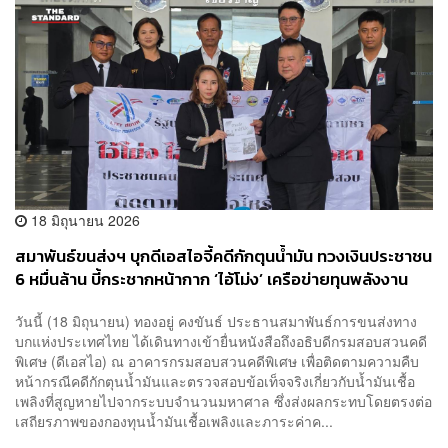
18 มิถุนายน 2026
สมาพันธ์ขนส่งฯ บุกดีเอสไอจี้คดีกักตุนน้ำมัน ทวงเงินประชาชน
6 หมื่นล้าน บี้กระชากหน้ากาก ‘ไอ้โม่ง’ เครือข่ายทุนพลังงาน
วันนี้ (18 มิถุนายน) ทองอยู่ คงขันธ์ ประธานสมาพันธ์การขนส่งทาง
บกแห่งประเทศไทย ได้เดินทางเข้ายื่นหนังสือถึงอธิบดีกรมสอบสวนคดี
พิเศษ (ดีเอสไอ) ณ อาคารกรมสอบสวนคดีพิเศษ เพื่อติดตามความคืบ
หน้ากรณีคดีกักตุนน้ำมันและตรวจสอบข้อเท็จจริงเกี่ยวกับน้ำมันเชื้อ
เพลิงที่สูญหายไปจากระบบจำนวนมหาศาล ซึ่งส่งผลกระทบโดยตรงต่อ
เสถียรภาพของกองทุนน้ำมันเชื้อเพลิงและภาระค่าค...