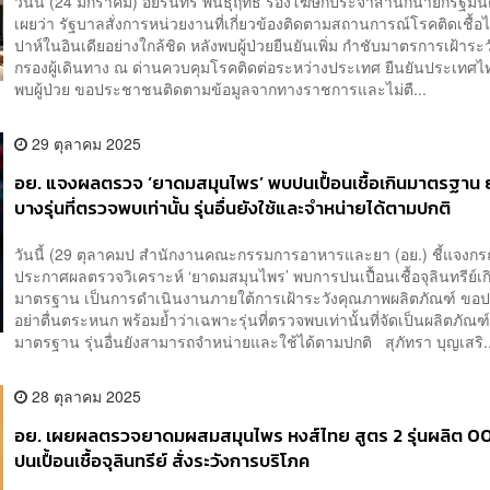
​วันนี้ (24 มกราคม) อัยรินทร์ พันธุ์ฤทธิ์ รองโฆษกประจำสำนักนายกรัฐมนต
เผยว่า รัฐบาลสั่งการหน่วยงานที่เกี่ยวข้องติดตามสถานการณ์โรคติดเชื้อไ
ปาห์ในอินเดียอย่างใกล้ชิด หลังพบผู้ป่วยยืนยันเพิ่ม กำชับมาตรการเฝ้าระ
กรองผู้เดินทาง ณ ด่านควบคุมโรคติดต่อระหว่างประเทศ ยืนยันประเทศไท
พบผู้ป่วย ขอประชาชนติดตามข้อมูลจากทางราชการและไม่ตื...
29 ตุลาคม 2025
อย. แจงผลตรวจ ‘ยาดมสมุนไพร’ พบปนเปื้อนเชื้อเกินมาตรฐาน 
บางรุ่นที่ตรวจพบเท่านั้น รุ่นอื่นยังใช้และจำหน่ายได้ตามปกติ
วันนี้ (29 ตุลาคมป สำนักงานคณะกรรมการอาหารและยา (อย.) ชี้แจงกร
ประกาศผลตรวจวิเคราะห์ ‘ยาดมสมุนไพร’ พบการปนเปื้อนเชื้อจุลินทรีย์เก
มาตรฐาน เป็นการดำเนินงานภายใต้การเฝ้าระวังคุณภาพผลิตภัณฑ์ ข
อย่าตื่นตระหนก พร้อมย้ำว่าเฉพาะรุ่นที่ตรวจพบเท่านั้นที่จัดเป็นผลิตภัณฑ์
มาตรฐาน รุ่นอื่นยังสามารถจำหน่ายและใช้ได้ตามปกติ สุภัทรา บุญเสริ..
28 ตุลาคม 2025
อย. เผยผลตรวจยาดมผสมสมุนไพร หงส์ไทย สูตร 2 รุ่นผลิต 
ปนเปื้อนเชื้อจุลินทรีย์ สั่งระวังการบริโภค