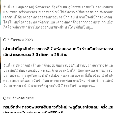
วันนี้ (19 พฤษภาคม) ที่สาธารณรัฐฝรั่งเศส ภูมิธรรม เวชยชัย รองนายกร
และรัฐมนตรีว่าการกระทรวงพาณิชย์ ให้สัมภาษณ์สื่อมวลชนว่า ส่งตัวอย่
เอกชนที่ได้มาตรฐานตรวจสอบตัวอย่าง ข้าว 10 ปี จากโรงสีข้าวจังหวัดสุร
โดยไม่พบทั้งสารอะฟลาท็อกซินและสารพิษตกค้างจากการรมควันว่า เมื่
ก็ดีใจ ที่มีการนำข้าวไปตรวจกับบริษัทชั้นนำโดยที่สื่อเป็นผู...
7 ธันวาคม 2023
เจ้าหน้าที่บุกจับข้าราชการซี 7 พร้อมครอบครัว ร่วมกันทำเอกสา
เบิกจ่ายงบหลวง 3 ปี เสียหาย 28 ล้าน
วันนี้ (7 ธันวาคม) เจ้าหน้าที่กองบังคับการป้องกันปราบปรามการทุจริตแ
ประพฤติมิชอบ (บก.ปปป.) พร้อมด้วย เจ้าหน้าที่สำนักงานคณะกรรมการป
ปราบปรามการทุจริตแห่งชาติ (ป.ป.ช.) และหน่วยงานที่เกี่ยวข้อง นำกำลั
ตรวจค้นภายในสถาบันชีววิทยาทางการแพทย์ กรมวิทยาศาสตร์การแพทย์
จับกุม จรรยา นักวิชาการพัสดุ ระดับซี 7 (ระดับชำนาญการ...
30 สิงหาคม 2023
กรมวิทย์ฯ ตรวจพบยาเสียสาวตัวใหม่ ‘ฟลูอัลปราโซแลม’ ครั้งแ
ประเทศ อยู่ในรูปแบบยาเม็ดอีริมิน 5