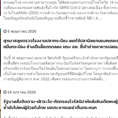
ควบคุมโรค กระทรวงสาธารณสุข ได้ติดตามสถานการณ์โรคโควิด 19 แ
เปลี่ยนแปลงของสายพันธุ์เชื้อไวรัส SARS-CoV-2 อย่างต่อเนื่อง ทั้งจากร
ระวังโรคดิจิทัล (DDS) การเฝ้าระวังเหตุการณ์ และการเฝ้าระวังทางห้องป
โดยข้อมูลปัจจุบันยังไม่พบสัญญาณที่บ่งชี้ว่าสายพันธุ์ NB.1.8....
6 พฤษภาคม 2026
ศุภมาสลุยตรวจโรงงานปลากระป๋อง เผยใช้ปลานิลแทนแมคเคอเ
หมื่นกระป๋อง อ้างเป็นล็อตทดลอง ขณะ อย. ชี้เข้าข่ายอาหารปลอ
วันนี้ (6 พฤษภาคม) ศุภมาส อิศรภักดี รัฐมนตรีประจำสำนักนายกรัฐมนต
ลงพื้นที่ตรวจสอบโรงงานผลิตปลากระป๋องในจังหวัดสมุทรสาคร เพื่อติดตา
จริงกรณีการร้องเรียนเรื่องวัตถุดิบไม่ตรงตามฉลาก โดยระบุว่า การลงพื้นที่
เป็นไปตามความห่วงใยของนายกรัฐมนตรีที่มีต่อผู้บริโภค โดยอาศัยอำ
ราชบัญญัติอาหาร พ.ศ. 2522 เพื่อตรวจสอบกระบวนการผลิตตั้ง...
24 มกราคม 2026
รัฐบาลสั่งติดตาม-เฝ้าระวัง-คัดกรองไวรัสนิปาห์หลังอินเดียพบผู้ป
ย้ำยังไม่พบผู้ป่วยในไทย ขอประชาชนอย่าตื่นตระหนก