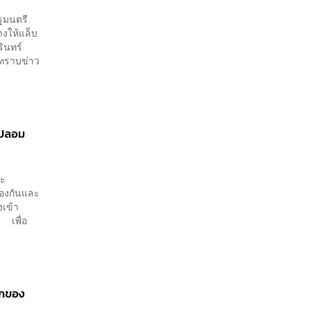
ัฐมนตรี
างให้แล็บ
ินทร์
อทราบข่าว
รปลอม
ละ
้องกันและ
งเข้า
 เพื่อ
รกของ