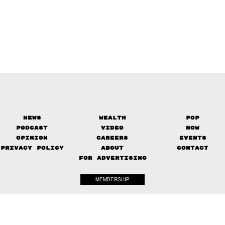
News
Wealth
Pop
Podcast
Video
Now
Opinion
Careers
Events
Privacy Policy
About
Contact
FOR ADVERTISING
MEMBERSHIP