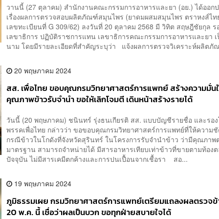
วานนี้ (27 ตุลาคม) สำนักงานคณะกรรมการอาหารและยา (อย.) ได้ออก
เรื่องผลการตรวจสอบผลิตภัณฑ์สมุนไพร (ยาดมผสมสมุนไพร ตราหงส์ไทย
เลขทะเบียนที่ G 309/62) ลงวันที่ 20 ตุลาคม 2568 มี วิทิต สฤษฎีชัยกุล ร
เลขาธิการ ปฏิบัติราชการแทน เลขาธิการคณะกรรมการอาหารและยา เป็
นาม โดยมีรายละเอียดที่สำคัญระบุว่า แจ้งผลการตรวจวิเคราะห์ผลิตภัณ
20 พฤษภาคม 2024
สส. เพื่อไทย ขอบคุณกรมวิทยาศาสตร์การแพทย์ สร้างความมั่น
คุณภาพข้าวรับจำนำ ขอให้เลิกโจมตี เดินหน้าสร้างรายได้
วันนี้ (20 พฤษภาคม) ชนินทร์ รุ่งธนเกียรติ สส. แบบบัญชีรายชื่อ และร
พรรคเพื่อไทย กล่าวว่า ขอขอบคุณกรมวิทยาศาสตร์การแพทย์ที่ให้ความชั
กรณีข้าวในโกดังที่จังหวัดสุรินทร์ ในโครงการรับจำนำข้าว ว่ามีคุณภา
มาตรฐาน สามารถจำหน่ายได้ มีสารอาหารเทียบเท่าข้าวที่ขายตามท้อง
ปัจจุบัน ไม่มีสารเคมีตกค้างและการปนเปื้อนจากเชื้อรา สอ...
19 พฤษภาคม 2024
ภูมิธรรมเผย กรมวิทยาศาสตร์การแพทย์เตรียมแถลงผลตรวจข้า
20 พ.ค. นี้ เชื่อว่าผลเป็นบวก ขอทุกฝ่ายสบายใจได้