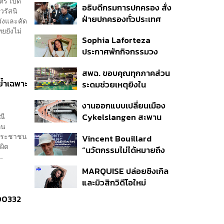
รี เปิด
อธิบดีกรมการปกครอง สั่ง
วรัสนิ
ฝ่ายปกครองทั่วประเทศ
วังและคัด
เฝ้าระวังเหตุรุนแรง คุมเข้ม
ยยังไม่
Sophia Laforteza
อาวุธปืน-ยาเสพติด
ประกาศพักกิจกรรมวง
KATSEYE ชั่วคราว เพื่อไป
สพฉ. ขอบคุณทุกภาคส่วน
ดูแลสุขภาพจิต
ย้ำเฉพาะ
ระดมช่วยเหตุยิงใน
โรงเรียนเทพศิรินทร์ ย้ำ
งานออกแบบเปลี่ยนเมือง
ดูแลสิทธิ UCEP ผู้บาดเจ็บ
ณี
Cykelslangen สะพาน
ิน
จักรยานลอยฟ้าใน
อประชาชน
Vincent Bouillard
โคเปนเฮเกน ทางสัญจร
ผิด
“นวัตกรรมไม่ได้หมายถึง
ของเมืองที่น่าอยู่
.
การคิดของใหม่เสมอไป”
MARQUISE ปล่อยซิงเกิล
และมิวสิกวิดีโอใหม่
IRONIC ที่เสียดสีความ
000332
สัมพันธ์สุด Toxic