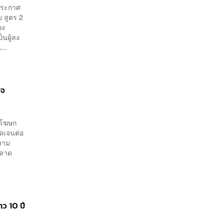
ประกาศ
 สูตร 2
อง
นผู้ลง
...
ใจ
องโฆษก
ดเจนต่อ
พตาม
ตลาด
ว 10 ปี