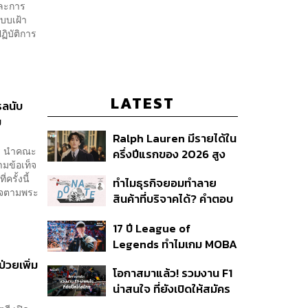
ละการ
ะบบเฝ้า
ฏิบัติการ
LATEST
รลนับ
ม
Ralph Lauren มีรายได้ใน
รี นำคณะ
ครึ่งปีแรกของ 2026 สูง
มข้อเท็จ
ขึ้นถึง 14%
ครั้งนี้
ทำไมธุรกิจยอมทำลาย
นาจตามพระ
สินค้าที่บริจาคได้? คำตอบ
อาจไม่ได้อยู่ที่จริยธรรมแต่
17 ปี League of
อยู่ที่ระบบภาษี
Legends ทำไมเกม MOBA
ในตำนานถึงไม่หายไปตาม
่วยเพิ่ม
โอกาสมาแล้ว! รวมงาน F1
กาลเวลา?
น่าสนใจ ที่ยังเปิดให้สมัคร