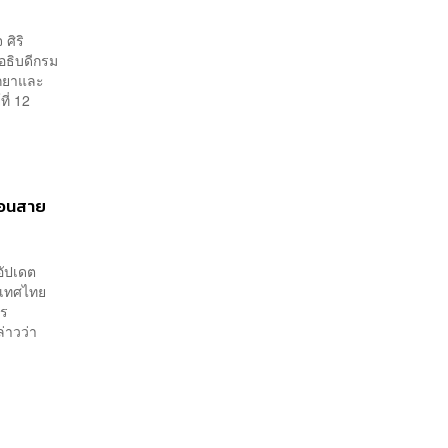
ศิริ
อธิบดีกรม
ักยาและ
ี่ 12
รอนสาย
อัปเดต
ะเทศไทย
าร
่าวว่า