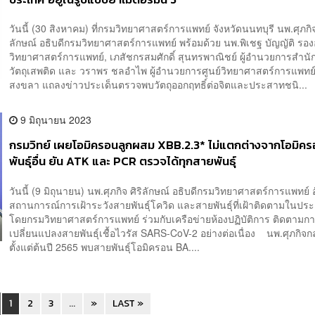
วันนี้ (30 สิงหาคม) ที่กรมวิทยาศาสตร์การแพทย์ จังหวัดนนทบุรี นพ.ศุภกิจ 
ลักษณ์ อธิบดีกรมวิทยาศาสตร์การแพทย์ พร้อมด้วย นพ.พิเชฐ บัญญัติ รอง
วิทยาศาสตร์การแพทย์, เภสัชกรสมศักดิ์ สุนทรพาณิชย์ ผู้อำนวยการสำน
วัตถุเสพติด และ วราพร ชลอำไพ ผู้อำนวยการศูนย์วิทยาศาสตร์การแพทย์ท
สงขลา แถลงข่าวประเด็นตรวจพบวัตถุออกฤทธิ์ต่อจิตและประสาทชนิ...
9 มิถุนายน 2023
กรมวิทย์ เผยโอมิครอนลูกผสม XBB.2.3* ไม่แตกต่างจากโอมิค
พันธุ์อื่น ยัน ATK และ PCR ตรวจได้ทุกสายพันธุ์
วันนี้ (9 มิถุนายน) นพ.ศุภกิจ ศิริลักษณ์ อธิบดีกรมวิทยาศาสตร์การแพทย์ 
สถานการณ์การเฝ้าระวังสายพันธุ์โควิด และสายพันธุ์ที่เฝ้าติดตามในปร
โดยกรมวิทยาศาสตร์การแพทย์ ร่วมกับเครือข่ายห้องปฏิบัติการ ติดตามก
เปลี่ยนแปลงสายพันธุ์เชื้อไวรัส SARS-CoV-2 อย่างต่อเนื่อง นพ.ศุภกิจกล
ตั้งแต่ต้นปี 2565 พบสายพันธุ์โอมิครอน BA....
1
2
3
...
»
LAST »