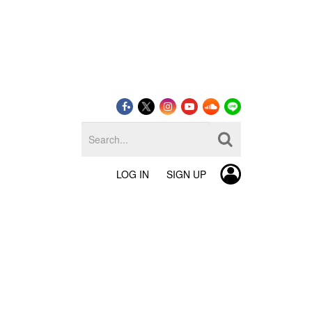
LOG IN
SIGN UP