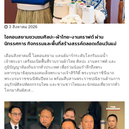
3 สิงหาคม 2026
ไอคอนสยามชวนชมศิลปะ-ผ้าไทย-งานคราฟต์ ผ่าน
นิทรรศการ กิจกรรมและพื้นที่สร้างสรรค์ตลอดเดือนวันแม่
[ADVERTORIAL]
เดือนสิงหาคมนี้ ไอคอนสยาม แลนด์มาร์กระดับโลกริมแม่น้ำ
เจ้าพระยา เตรียมเปิดพื้นที่รวบรวมผ้าไทย ศิลปะ งานคราฟต์ และ
ภูมิปัญญาท้องถิ่นจากทั่วประเทศ เพื่อร่วมน้อมรำลึกถึงพระ
มหากรุณาธิคุณของสมเด็จพระนางเจ้าสิริกิติ์ พระบรมราชินีนาถ
พระบรมราชชนนีพันปีหลวง พร้อมสืบสานพระราชปณิธานด้านการ
อนุรักษ์ศิลปหัตถกรรมไทย และชวนชาวไทยและนักท่องเที่ยวจากทั่ว
โลกมาสัมผัสเส...