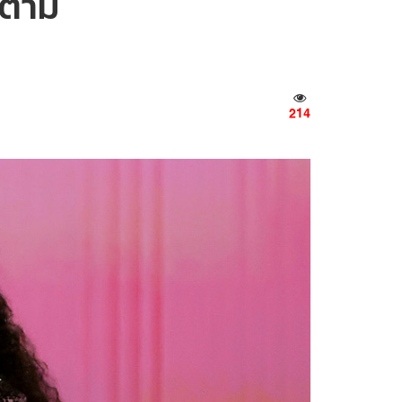
ก็ตาม
214