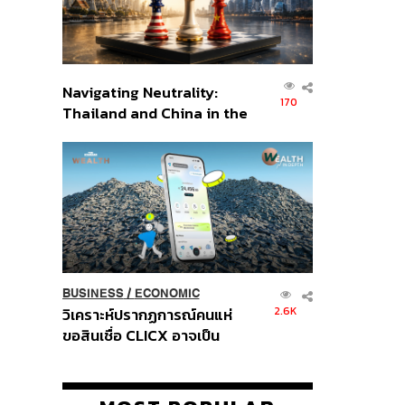
Navigating Neutrality:
170
Thailand and China in the
Age of a New Global
Order
BUSINESS
/
ECONOMIC
2.6K
วิเคราะห์ปรากฏการณ์คนแห่
ขอสินเชื่อ CLICX อาจเป็น
เพียงยอดภูเขาน้ำแข็ง ของ
ปัญหาหนี้ครัวเรือนไทยที่ถูกซุก
ไว้