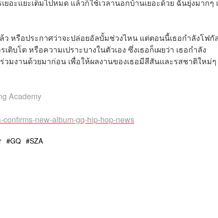
รเยอะแยะเต็มไปหมด แล้วก็ใช้เวลานอกบ้านเยอะด้วย ฉันยุ่งมากๆ 
ล้ว หรือประกาศว่าจะปล่อยอัลบั้มช่วงไหน แต่ตอนนี้เธอกำลังโฟกัส
การเติบโต หรือความเปราะบางในตัวเอง ซึ่งเธอก็เผยว่า เธอกำลัง
ยร่วมงานด้วยมาก่อน เพื่อให้ผลงานของเธอมีสีสันและรสชาติใหม่ๆ 
ing Academy
a-confirms-new-album-gq-hip-hop-news
r
GQ
SZA