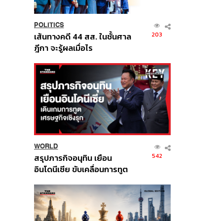
POLITICS
203
เส้นทางคดี 44 สส. ในชั้นศาล
ฎีกา จะรู้ผลเมื่อไร
WORLD
542
สรุปภารกิจอนุทิน เยือน
อินโดนีเซีย ขับเคลื่อนการทูต
เศรษฐกิจเชิงรุก ประกาศหุ้น
ส่วนยุทธศาสตร์ไทย –
อินโดนีเซีย