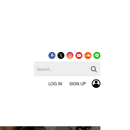
LOG IN
SIGN UP