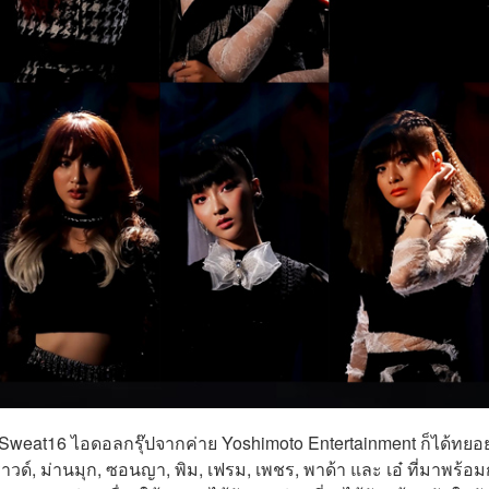
ด Sweat16 ไอดอลกรุ๊ปจากค่าย Yoshimoto Entertainment ก็ได้ทยอ
าวด์, ม่านมุก, ซอนญา, พิม, เฟรม, เพชร, พาด้า และ เอ๋ ที่มาพร้อม