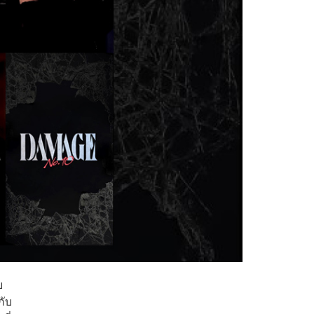
ย
กับ