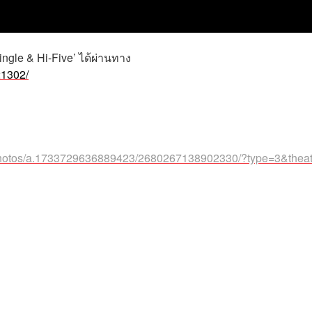
gle & Hi-Five’ ได้ผ่านทาง
21302/
photos/a.1733729636889423/2680267138902330/?type=3&theat