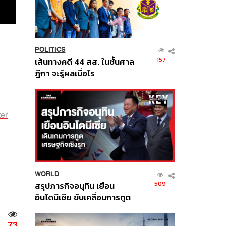
POLITICS
157
เส้นทางคดี 44 สส. ในชั้นศาล
ฎีกา จะรู้ผลเมื่อไร
er
WORLD
509
สรุปภารกิจอนุทิน เยือน
อินโดนีเซีย ขับเคลื่อนการทูต
เศรษฐกิจเชิงรุก ประกาศหุ้น
ส่วนยุทธศาสตร์ไทย –
73