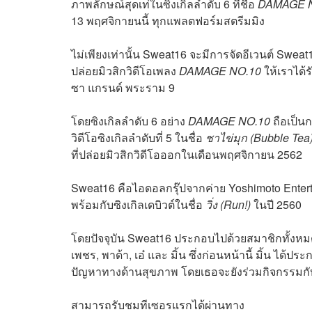
ภาพลักษณ์สุดเท่ในซิงเกิลลำดับ 6 ที่ชื่อ
DAMAGE 
13 พฤศจิกายนนี้ ทุกแพลตฟอร์มสตรีมมิง
ไม่เพียงเท่านั้น Sweat16 จะมีการจัดอีเวนต์ Swea
ปล่อยมิวสิกวิดีโอเพลง
DAMAGE NO.10
ให้เราได้
ซา แกรนด์ พระราม 9
โดยซิงเกิลลำดับ 6 อย่าง
DAMAGE NO.10
ถือเป็น
วิดีโอซิงเกิลลำดับที่ 5 ในชื่อ
ชาไข่มุก (Bubble Tea
ที่ปล่อยมิวสิกวิดีโอออกในเดือนพฤศจิกายน 2562
Sweat16 คือไอดอลกรุ๊ปจากค่าย Yoshimoto Entert
พร้อมกับซิงเกิลเดบิวต์ในชื่อ
วิ่ง (Run!)
ในปี 2560
โดยปัจจุบัน Sweat16 ประกอบไปด้วยสมาชิกทั้งหมด 1
เพชร, พาด้า, เอ๋ และ มิ้น ซึ่งก่อนหน้านี้ มิ้น ได
ปัญหาทางด้านสุขภาพ โดยเธอจะยังร่วมกิจกรรมกั
สามารถรับชมทีเซอรแรกได้ผ่านทาง