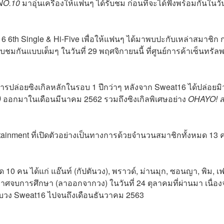
NO.10
มาอุ่นเครื่องให้แฟนๆ ได้รับชม ก่อนที่จะได้ฟังพร้อมกันในวัน
t16 6th Single & Hi-Five เพื่อให้แฟนๆ ได้มาพบปะกับเหล่าสมาชิก 
รับชมกันแบบเต็มๆ ในวันที่ 29 พฤศจิกายนนี้ ที่ศูนย์การค้าเซ็นทรัล
การปล่อยซิงเกิลหลักในรอบ 1 ปีกว่าๆ หลังจาก Sweat16 ได้ปล่อยมิ
)
ออกมาในเดือนมีนาคม 2562 รวมถึงซิงเกิลพิเศษอย่าง
OHAYO! สว
ainment ที่เปิดตัวอย่างเป็นทางการด้วยจำนวนสมาชิกทั้งหมด 13 
0 คน ได้แก่ แอ๊นท์ (กัปตันวง), พราวด์, ม่านมุก, ซอนญา, พิม, เ
้ประกาศจบการศึกษา (ลาออกจากวง) ในวันที่ 24 ตุลาคมที่ผ่านมา เนื่อ
บวง Sweat16 ไปจนถึงเดือนธันวาคม 2563