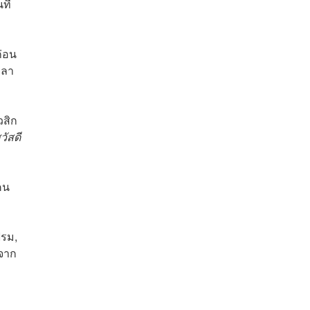
ที่
ก่อน
พลา
วสิก
ัสดี
คน
ฟรม,
งจาก