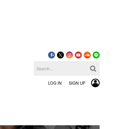
LOG IN
SIGN UP