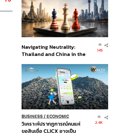
อินโดนีเซีย
Navigating Neutrality:
145
Thailand and China in the
Age of a New Global
Order
BUSINESS
/
ECONOMIC
2.4K
วิเคราะห์ปรากฏการณ์คนแห่
ขอสินเชื่อ CLICX อาจเป็น
เพียงยอดภูเขาน้ำแข็ง ของ