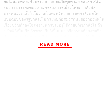
จะไม่สอดคล้องกับบรรยากาศและภัยคุกคามของโลก สุทิน
ระบุว่า ประเทศของเรามีกระแสการเมืองให้ลดกำลังพล
พรรคของตนก็มีนโยบายนี้ แต่ยืนยันว่าการลดกำลังพลใน
แบบฉบับของรัฐบาลจะไม่กระทบต่อสมรรถนะของกองทัพใน
เรื่องขวัญกำลังใจ เพราะนักรบจะอยู่ได้ด้วยขวัญกำลังใจ ถ้า
ขวัญดีก็เป็นเสือ ถ้าขวัญเสียก็เป็นแมว วิธีการลดกำลังพลจึง
ทำแบบค่อยเป็นค่อยไป ไม่กระทบกำลังใจ และจะใช้วิธีการ
Early Retire
รองรับ
READ MORE
“ผมเคยเล่าให้สภาฟังว่า ได้ไปประชุมบนหลายเวทีทั้งอาเซียน
และอินโด-แปซิฟิก ยังไม่เห็นประเทศไหนลดกำลังพล ตรงกัน
ข้าม ในสภาพความมั่นคงและสิ่งแวดล้อมของโลกที่เปลี่ยน
ไป จะเห็นได้ว่าบรรยากาศของโลก หลายประเทศเริ่มกลับ
มาสร้างกองทัพ มีการสะสมอาวุธและกำลังพล จึงมีคำถาม
ว่า เรากำลังสวนทางกับโลกหรือเปล่า ผมจึงทิ้งประเด็นไว้ใน
สภาว่า สักวันหนึ่งจะเชิญทุกพรรคทุกคนมาทบทวนเรื่องนี้ แต่
วันนี้มีนโยบายเช่นนี้ก็เดินต่อไปก่อน โดยจะทำให้กระทบ
สมรรถนะน้อยที่สุด แต่ผมเชื่อว่าถึงจุดหนึ่ง เราลดไม่ได้ถ้าภัย
มาถึง”