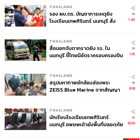
THAILAND
รอง ผบ.ตร. บัญชาการเหตุยิง
1.3K
โรงเรียนเทพศิรินทร์ นนทบุรี สั่ง
ค้นหา 2 รอบยืนยันไร้คนติดค้าง พบ
ศพปู่-ย่าที่บ้านพักผู้ก่อเหตุ
THAILAND
สื่อนอกจับตากราดยิง รร. ใน
1.1K
นนทบุรี ชี้ไทยมีอัตราครอบครองปืน
สูงในระดับต้นของภูมิภาค
THAILAND
สรุปมหากาพย์กล้องส่องพระ
818
ZEISS Blue Marine จากสัญญา
ผลิต 8.3 ล้าน สู่ข้อพิพาท ‘มา
เวลล์ฯ’ ฟ้อง ‘โทน บางแค’ ผิดนัด
THAILAND
จ่ายหนี้-แอบระบุแบรนด์
นักเรียนโรงเรียนเทพศิรินทร์
800
นนทบุรี อพยพเข้ายังพื้นที่ปลอดภัย
ชั่วคราว หลังเหตุใช้อาวุธปืนภายใน
โรงเรียนคลี่คลาย