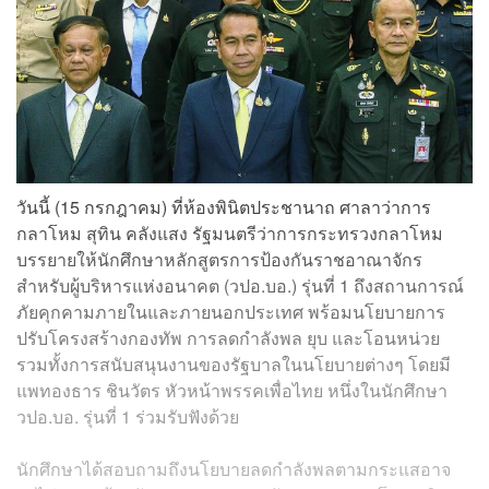
วันนี้ (15 กรกฎาคม) ที่ห้องพินิตประชานาถ ศาลาว่าการ
กลาโหม สุทิน คลังแสง รัฐมนตรีว่าการกระทรวงกลาโหม
บรรยายให้นักศึกษาหลักสูตรการป้องกันราชอาณาจักร
สำหรับผู้บริหารแห่งอนาคต (วปอ.บอ.) รุ่นที่ 1 ถึงสถานการณ์
ภัยคุกคามภายในและภายนอกประเทศ พร้อมนโยบายการ
ปรับโครงสร้างกองทัพ การลดกำลังพล ยุบ และโอนหน่วย
รวมทั้งการสนับสนุนงานของรัฐบาลในนโยบายต่างๆ โดยมี
แพทองธาร ชินวัตร หัวหน้าพรรคเพื่อไทย หนึ่งในนักศึกษา
วปอ.บอ. รุ่นที่ 1 ร่วมรับฟังด้วย
นักศึกษาได้สอบถามถึงนโยบายลดกำลังพลตามกระแสอาจ