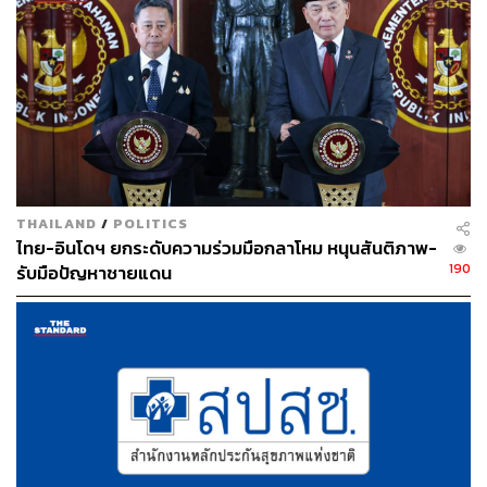
สุทินยังกล่าวถึงปัญหาของการเป็นรัฐมนตรีว่าการกระทรวง
กลาโหมที่เป็นพลเรือนว่า ในตอนแรกก็มีอุปสรรค เพราะมา
ด้วยความเป็นนักการเมือง ไม่มีความรู้ต่างๆ จะมีอย่างเดียวก็
คือนามสกุลที่พอไปได้ แถมก่อนหน้านี้จุดยืนก็ไม่ค่อย
สอดคล้องกับกองทัพเท่าไร แต่พอเข้ามาจริงๆ คิดว่ากองทัพ
ให้ความร่วมมือดีมาก แล้วก็มีความสุขกับการทำงาน จะมี
ปัญหาอยู่บ้างก็เป็นปัญหาข้างนอกที่อาจจะไม่ให้ความเชื่อมั่น
THAILAND
/
POLITICS
และอาจจะไม่ยอมรับกันเอง ไม่เกี่ยวกับกองทัพ
ไทย-อินโดฯ ยกระดับความร่วมมือกลาโหม หนุนสันติภาพ-
190
รับมือปัญหาชายแดน
TAGS:
หลักสูตรการป้องกันราชอาณาจักร สำหรับผู้บริหารแห่ง
อนาคต (วปอ.บอ.)
ทหาร
กระทรวงกลาโหม
กองทัพไทย
วิทยาลัยป้องกันราชอาณาจักร (วปอ.)
สุทิน คลังแสง