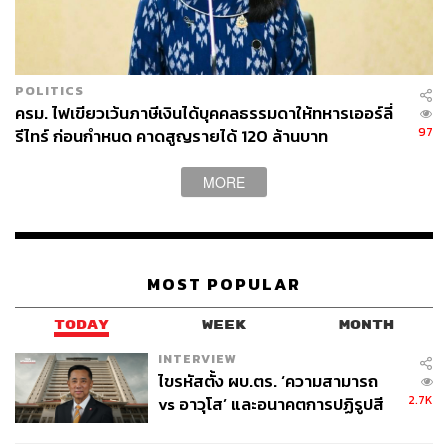
POLITICS
ครม. ไฟเขียวเว้นภาษีเงินได้บุคคลธรรมดาให้ทหารเออร์ลี่
97
รีไทร์ ก่อนกำหนด คาดสูญรายได้ 120 ล้านบาท
MORE
MOST POPULAR
TODAY
WEEK
MONTH
INTERVIEW
ไขรหัสตั้ง ผบ.ตร. ‘ความสามารถ
2.7K
vs อาวุโส’ และอนาคตการปฏิรูปสี
กากี กับ พล.ต.อ. เอก อังสนานนท์