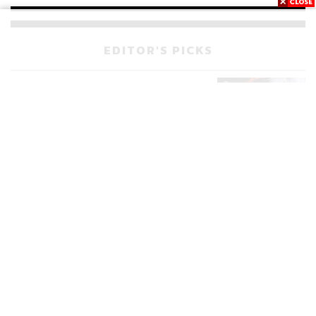
EDITOR'S PICKS
POLITICS
มหากาพย์โกงข้อสอบท้องถิ่น ก่อน
559
เดินหน้าสู่จุดจบในสัปดาห์นี้
POLITICS
เส้นทางคดี 44 สส. ในชั้นศาลฎีกา
195
จะรู้ผลเมื่อไร
WORLD
สรุปภารกิจอนุทิน เยือนอินโดนีเซีย
539
ขับเคลื่อนการทูตเศรษฐกิจเชิงรุก
ประกาศหุ้นส่วนยุทธศาสตร์ไทย –
อินโดนีเซีย
Navigating Neutrality: