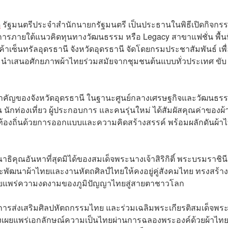
ี
รัฐมนตรีประจำสำนักนายกรัฐมนตรี เป็นประธานในพิธีเปิดกิจกร
ภายใต้แนวคิดทุนทางวัฒนธรรม หรือ Legacy สาขาแฟชั่น พื้นที
ค้าเซ็นทรัลอุดรธานี จังหวัดอุดรธานี จัดโดยกรมประชาสัมพันธ์ เพื
ู้ และนำเสนอศักยภาพผ้าไทยร่วมสมัยจากชุมชนต้นแบบทั่วประเทศ ขับ
าสสำคัญของจังหวัดอุดรธานี ในฐานะศูนย์กลางเศรษฐกิจและวัฒนธร
 นักท่องเที่ยว ผู้ประกอบการ และคนรุ่นใหม่ ได้สัมผัสคุณค่าของผ
าท้องถิ่นด้วยการออกแบบและความคิดสร้างสรรค์ พร้อมผลักดันผ้า
ธิคุณอันหาที่สุดมิได้ของสมเด็จพระนางเจ้าสิริกิติ์ พระบรมราชิน
ละพัฒนาผ้าไทยและงานหัตถศิลป์ไทยให้คงอยู่คู่สังคมไทย ทรงสร้าง
ยแพร่ความงดงามของภูมิปัญญาไทยสู่สายตาชาวโลก
การส่งเสริมศิลปหัตถกรรมไทย และร่วมเฉลิมพระเกียรติสมเด็จพร
้ทรงเผยแพร่เอกลักษณ์ความเป็นไทยผ่านการฉลองพระองค์ด้วยผ้าไท