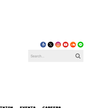
INION
EVENTS
CAREERS