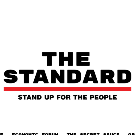
E
ECONOMIC FORUM
THE SECRET SAUCE​
OP