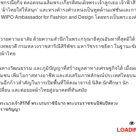
ชกรณียกิจ ตลอดจนเฉลิมพระเกียรติสมเด็จพระเจ้าลูกเธอ เจ้าฟ้าสิ
 ‘ผ้าไทยใส่ให้สนุก’ และทรงดำรงตำแหน่งเป็นทูตด้านแฟชั่นและก
WIPO Ambassador for Fashion and Design โดยทรงเป็นพระองค
วายความอาลัย ด้วยความสำนึกในพระกรุณาธิคุณอันหาที่สุดมิได้ 
ิราเทพยวดี กรมหลวงราชสาริณีสิริพัชร มหาวัชรราชธิดา ในฐานะขั
งผ้าไทย
 ทุนทางวัฒนธรรม และภูมิปัญญาที่สร้างมูลค่าทางเศรษฐกิจได้ เมื่อ
ชุมชน เพิ่มโอกาสทางอาชีพ และส่งเสริมภาพลักษณ์ประเทศไทยบน
ป็นอีกก้าวสำคัญในการเปิดพื้นที่ให้คณาจารย์ นิสิต นักศึกษา นัก
ลี่ยน และต่อยอดผ้าไทยสู่อนาคตที่ทันสมัย
พระนางเจ้าสิริกิติ์ พระบรมราชินีนาถ พระบรมราชชนนีพันปีหลวง
ัตนราชกัญญา
LOADIN