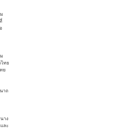
รม
่
่อ
รม
้าไทย
ไทย
ีนาถ
ะนาง
ยและ