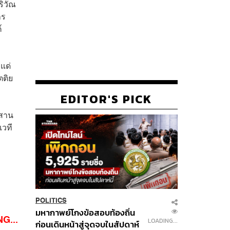
ริวัณ
าร
์
แด่
ตติย
EDITOR'S PICK
ผสาน
เวที
POLITICS
มหากาพย์โกงข้อสอบท้องถิ่น
G...
LOADING...
ก่อนเดินหน้าสู่จุดจบในสัปดาห์