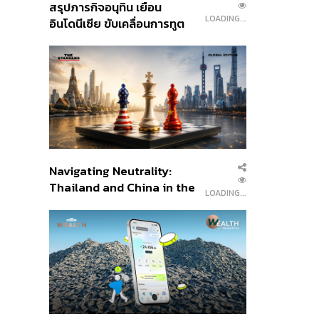
สรุปภารกิจอนุทิน เยือน
LOADING...
อินโดนีเซีย ขับเคลื่อนการทูต
เศรษฐกิจเชิงรุก ประกาศหุ้น
ส่วนยุทธศาสตร์ไทย –
อินโดนีเซีย
Navigating Neutrality:
Thailand and China in the
LOADING...
Age of a New Global
Order