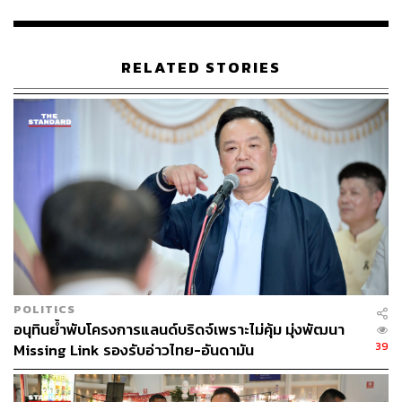
อ้างแบรนด์หรือผลตอบแทนเกินจริงก่อนทุกครั้ง หาก
ประชาชนได้รับความเสียหายสามารถร้องเรียนหรือขอคำ
ปรึกษาได้ที่สายด่วน สคบ. 1166 หรือผ่านช่องทางออนไลน์
RELATED STORIES
ของ สคบ. ตลอด 24 ชั่วโมง” ศุภมาสกล่าว
TAGS:
ผู้บริโภค
ปั๊มน้ำมัน
ศุภมาส อิศรภักดี
Social Media
กระทรวงมหาดไทย
นายกรัฐมนตรี
การลงทุน
สคบ.
Middle East
อนุทิน ชาญวีรกูล
POLITICS
140
อนุทินย้ำพับโครงการแลนด์บริดจ์เพราะไม่คุ้ม มุ่งพัฒนา
39
Missing Link รองรับอ่าวไทย-อันดามัน
ABOUT THE AUTHOR