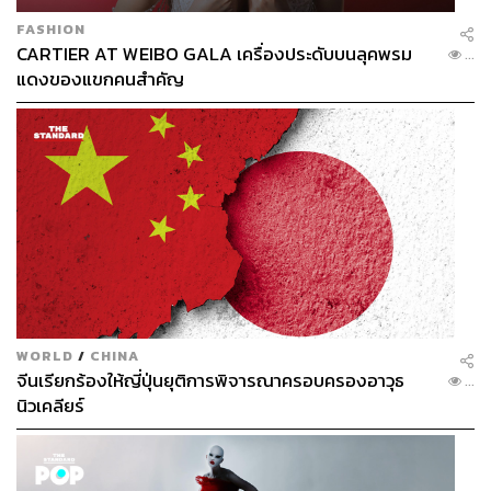
FASHION
CARTIER AT WEIBO GALA เครื่องประดับบนลุคพรม
...
แดงของแขกคนสำคัญ
WORLD
/
CHINA
จีนเรียกร้องให้ญี่ปุ่นยุติการพิจารณาครอบครองอาวุธ
...
นิวเคลียร์