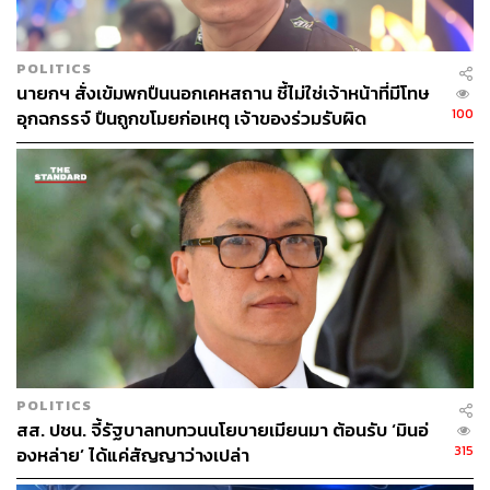
POLITICS
นายกฯ สั่งเข้มพกปืนนอกเคหสถาน ชี้ไม่ใช่เจ้าหน้าที่มีโทษ
100
อุกฉกรรจ์ ปืนถูกขโมยก่อเหตุ เจ้าของร่วมรับผิด
POLITICS
สส. ปชน. จี้รัฐบาลทบทวนนโยบายเมียนมา ต้อนรับ ‘มินอ่
315
องหล่าย’ ได้แค่สัญญาว่างเปล่า