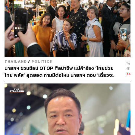
THE STANDARD TEAM
กองบรรณาธิการ THE STANDARD
THAILAND
/
POLITICS
นายกฯ ชวนช้อป OTOP ศิลปาชีพ แม่ค้าร้อง ‘ไทยช่วย
74
ไทย พลัส’ สุดยอด ถามมีต่อไหม นายกฯ ตอบ ‘เดี๋ยวจะ
พยายาม’