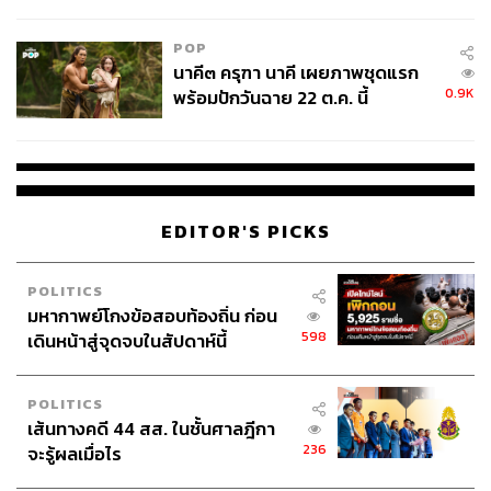
ไม่ใช่ผู้เดือดร้อนเสียหาย
POP
นาคี๓ ครุฑา นาคี เผยภาพชุดแรก
0.9K
พร้อมปักวันฉาย 22 ต.ค. นี้
EDITOR'S PICKS
POLITICS
มหากาพย์โกงข้อสอบท้องถิ่น ก่อน
598
เดินหน้าสู่จุดจบในสัปดาห์นี้
POLITICS
เส้นทางคดี 44 สส. ในชั้นศาลฎีกา
236
จะรู้ผลเมื่อไร