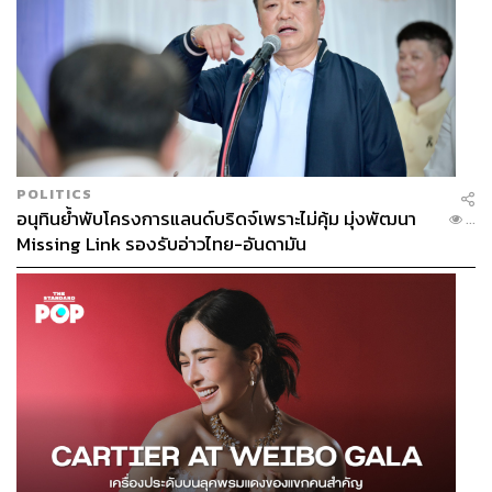
POLITICS
อนุทินย้ำพับโครงการแลนด์บริดจ์เพราะไม่คุ้ม มุ่งพัฒนา
...
Missing Link รองรับอ่าวไทย-อันดามัน