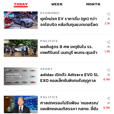
TODAY
WEEK
MONTH
ECONOMIC
ยุคใหม่รถ EV ราคาเริ่ม (ถูก) กว่า
2.1K
รถไฮบริด หลังต้นทุนแบตเตอรี่ลด
ลง - จีนแห่บุกตลาดเกิดใหม่
POLITICS
ผลชันสูตร 8 ศพ เหตุยิงใน รร.
1.3K
เทพศิรินทร์ นนทบุรี พบกระสุนเข้า
จุดสำคัญ ‘ศีรษะ-หน้าอก’ ครูถูกยิง
4 นัด จากระยะไกล
SPORT
adidas เปิดตัว Adizero EVO SL
0.9K
EXO คอลเล็กชันพิเศษรับฤดูกาล
College Football
POLITICS
ศาลปกครองไม่รับฟ้อง ‘หมอสรณ’
0.9K
ขอเพิกถอนมติสรรหา กสทช. ชี้ยัง