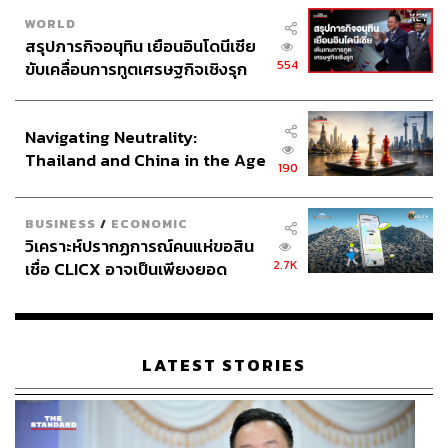
WORLD
สรุปภารกิจอนุทิน เยือนอินโดนีเซีย
554
ขับเคลื่อนการทูตเศรษฐกิจเชิงรุก
ประกาศหุ้นส่วนยุทธศาสตร์ไทย –
อินโดนีเซีย
Navigating Neutrality:
Thailand and China in the Age
190
of a New Global Order
BUSINESS
/
ECONOMIC
วิเคราะห์ปรากฏการณ์คนแห่ขอสิน
2.7K
เชื่อ CLICX อาจเป็นเพียงยอด
ภูเขาน้ำแข็ง ของปัญหาหนี้ครัว
เรือนไทยที่ถูกซุกไว้
LATEST STORIES