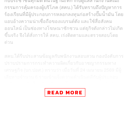
กับประชาชนทุกมิติ ตนในฐานะที่กำกับดูแลสำนักงานคณะ
กรรมการคุ้มครองผู้บริโภค (สคบ.) ได้รับทราบถึงปัญหาการ
ร้องเรียนที่มีผู้ประกอบการหลอกลงทุนก่อสร้างปั๊มน้ำมัน โดย
แอบอ้างความน่าเชื่อถือของแบรนด์ดัง และใช้สื่อสังคม
ออนไลน์ เป็นช่องทางโฆษณาชักชวน แต่ธุกิจดังกล่าวไม่เกิด
ขึ้นจริง จึงได้สั่งการให้ สคบ. เร่งติดตามและตรวจสอบโดย
ด่วน
สคบ.ได้รีบประสานข้อมูลกับพนักงานสอบสวน กองบังคับการ
ปราบปรามการกระทำความผิดเกี่ยวกับอาชญากรรมทาง
เศรษฐกิจ (บก.ปอศ.) ทราบว่า เมื่อวันที่ 24 เมษายน 2569 มีผู้
เสียหายจำนวน 6 รายเข้าแจ้งความดำเนินคดีกับผู้ประกอบ
ธุรกิจรายหนึ่ง โดยมีพฤติการณ์โฆษณาว่าสามารถดำเนิน
การก่อสร้างปั๊มน้ำมันพร้อมระบบครบวงจร เพื่อจูงใจผู้ที่มี
READ MORE
ที่ดินเปล่าและต้องการสร้างรายได้ แต่เมื่อผู้เสียหายชำระเงิน
แล้ว กลับพบว่างานไม่คืบหน้าหรือก่อสร้างไม่ได้มาตรฐาน
จนไม่สามารถขออนุญาตจากหน่วยงานภาครัฐได้ ซึ่งความ
เสียหายดังกล่าว รวมมูลค่าหลายล้านบาท และปัจจุบันยัง
ตรวจพบว่ามีการโฆษณาชักชวนในแพลตฟอร์มดังกล่าว