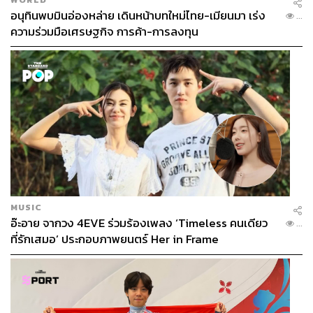
อนุทินพบมินอ่องหล่าย เดินหน้าบทใหม่ไทย-เมียนมา เร่ง
...
ความร่วมมือเศรษฐกิจ การค้า-การลงทุน
พล.อ. สวัสดิ์ ทัศนา ประธานคณะกรรมาธิการการทหารและ
ความมั่นคงของรัฐ และหนึ่งในผู้คุมเสียง สว. สีน้ำเงิน คน
สำคัญ
ภาพ: ศวิตา พูลเสถียร
พิศูจน์ รัตนวงศ์
ผู้ประกอบธุรกิจโรงแรมและเรือรับนัก
ท่องเที่ยว เป็นประธานคณะกรรมาธิการท่องเที่ยวและ
MUSIC
กีฬา
อ๊ะอาย จากวง 4EVE ร่วมร้องเพลง ‘Timeless คนเดียว
...
ที่รักเสมอ’ ประกอบภาพยนตร์ Her in Frame
นิเวศ พันธ์เจริญวรกุล
เป็นประธานคณะกรรมาธิการ
เทคโนโลยีสารสนเทศ การสื่อสาร และการ
โทรคมนาคม