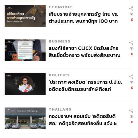
อาชีพค้าขายเนื้อหมู ได้รับเลือกเป็นรองประธานคณะ
ECONOMIC
เทียบรายจ่ายบุคลากรรัฐ ไทย vs.
กรรมาธิการการพัฒนาการเมืองฯ คนที่ 3 ขณะที่วีระศักดิ์ได้
0
ต่างประเทศ: พบภาษีทุก 100 บาท
เป็นประธานคณะที่ปรึกษาคณะกรรมาธิการ
ของคนไทยใช้ไปกับข้าราชการเฉียด
40 บาท
อย่างไรก็ตามเมื่อมองดูก็พบว่า ร่องรอยความแปรปรวนบาง
BUSINESS
ประการ ทั้งการปรับเปลี่ยนบางรายชื่อ เช่น การสลับวีระศักดิ์
แบงก์ไร้สาขา CLICX ปิดรับสมัคร
มาชิงเก้าอี้ประธานแทนนิฟาริด หรือแม้กระทั่งกรรมาธิการ
0
สินเชื่อชั่วคราว พร้อมส่งสัญญาณ
แรงงานที่ผลออกมาไม่เป็นไปตาม ‘โผ’ ที่ปรากฏก่อนหน้า
เตือนกลุ่มกู้เงินผิดวัตถุประสงค์-ให้
ข้อมูลเท็จ เตรียมดำเนินคดีเด็ดขาด
จากที่คาดการณ์ว่า
ชินโชติ แสงสังข์
อดีตประธานสภา
POLITICS
องค์การลูกจ้างแรงงานแห่งประเทศไทย จะได้เป็นประธาน
‘ประภาศ คงเอียด’ กรรมการ ป.ป.ช.
คณะกรรมาธิการแรงงานนั้น ผลปรากฏว่า
วิรัตน์ รักษ์พันธ์
0
อดีตอธิบดีกรมธนารักษ์ ถึงแก่
อดีตรองผู้ว่าราชการจังหวัดพัทลุง กลับได้เป็นแทน ถึงอย่างไร
อนิจกรรม
ก็ถือเป็น สว. สีน้ำเงิน เหมือนกัน
THAILAND
กองปราบฯ สอบเข้ม ‘อดีตอธิบดี
ทั้งนี้มีรายงานข่าวว่า ชินโชติได้ขอถอนตัวจากการชิงเก้าอี้
0
สถ.’ คดีทุจริตสอบท้องถิ่น แจ้ง 6
ประธานคณะกรรมาธิการแรงงานเอง โดยแหล่งข่าวใน
ข้อหาหนัก จ่อชง ป.ป.ช. 12 ส.ค. นี้
กรรมาธิการแรงงานคาดว่าอาจมีปัญหาเรื่องการต่อรองใน