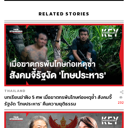
เมืองฯ ระหว่าง สว. สีน้ำเงิน และ สว. พันธุ์ใหม่ แม้จะต้อง
สังเวย นันทนา นันทวโรภาส สว. ที่หลุดออกไปในรอบเลือก
RELATED STORIES
กันเอง แต่ก็เป็นผลให้ สว. ทั้งสองสายในกรรมาธิการนี้เหลือ 9
เสียงเท่ากัน
ช่วงเช้าวันนี้ (24 กันยายน) กรรมาธิการการพัฒนาการเมืองฯ
ตบเท้าเข้าห้องประชุมเพื่อวัดกำลังครั้งสุดท้ายในการเลือก
ประธานคณะ ระหว่าง
อังคณา นีละไพจิตร
จากกลุ่ม สว.
เสียงข้างน้อย กับ
วีระศักดิ์ วิจิตร์แสงศรี
ที่ สว. เสียงข้างมาก
เสนอชื่อขึ้นมาในนาทีสุดท้าย แทนที่จะเป็น
นิฟาริด ระเด่นอา
หมัด
ตามที่ปรากฏชื่อก่อนหน้านี้
THAILAND
บทเรียนฆ่าฝัง 5 ศพ เมื่อฆาตกรพ้นโทษก่อเหตุซ้ำ สังคมจี้
232
รัฐงัด ‘โทษประหาร’ คืนความยุติธรรม