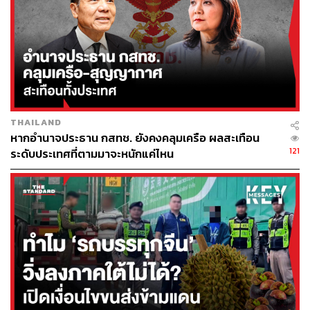
นันทนา นันทวโรภาส สว. นั่งรอฟังผลการเลือกประธานคณะ
กรรมาธิการการพัฒนาการเมืองฯ ที่หน้าห้องประชุม
ภาพ:
ศวิตา พูลเสถียร
THAILAND
หากอำนาจประธาน กสทช. ยังคงคลุมเครือ ผลสะเทือน
121
ที่ประชุมได้ลงมติกันถึง 2 รอบ และได้คะแนน 9 ต่อ 9 เท่ากัน
ระดับประเทศที่ตามมาจะหนักแค่ไหน
ตามข้อบังคับจึงต้องใช้วิธีการจับสลาก และเมื่อวีระศักดิ์จับได้
สลากเสีย เป็นผลให้อังคณาได้ตำแหน่งประธานคณะ
กรรมาธิการโดยทันที
ทั้งสองแคนดิเดตเดินเคียงข้างกันออกมาจากห้องประชุม
ก่อนให้สัมภาษณ์ต่อกับสื่อมวลชน โดยขอบคุณซึ่งกันและกัน
พร้อมยืนยันว่า ได้พูดคุยกันก่อนหน้านี้แล้วว่า “ไม่ว่าใครจะได้
เป็นประธานคณะก็จะสนับสนุนซึ่งกันและกัน” และวีระศักดิ์
เองก็ได้เผยว่า ตั้งใจจะ ‘ลบรอยร้าวเล็กๆ’ รวมทั้งสร้างความ