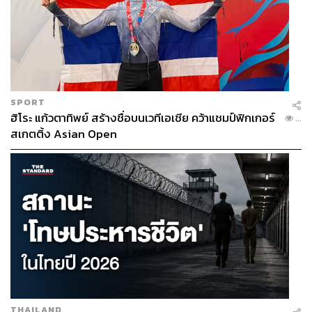
พล.ต.ท. ยุทธนา ไทยภักดี
อดีตผู้บัญชาการตำรวจภูธร
ภาค 6 เป็นประธานคณะกรรมาธิการการบริหาร
ราชการแผ่นดิน
อภิชาติ งามกมล
รองผู้ว่าราชการจังหวัดอำนาจเจริญ
SPORT
เป็นประธานคณะกรรมาธิการการปกครองท้องถิ่น
ฮิโระ แก้วตาทิพย์ สร้างชื่อบนเวทีเอเชีย คว้าแชมป์ฟิกเกอร์
...
สเกตติ้ง Asian Open
พรเพิ่ม ทองศรี
อดีตหัวหน้าคณะทำงานรัฐมนตรีช่วย
ว่าการกระทรวงมหาดไทย และพี่ชายของ ทรงศักดิ์
ทองศรี รัฐมนตรีช่วยว่าการกระทรวงมหาดไทยคน
ปัจจุบันจากพรรคภูมิใจไทย เป็น
ประธานคณะ
กรรมาธิการการพลังงาน
วราภัสร์ ไพพรรณรัตน์
เป็นประธานคณะกรรมาธิการ
การพัฒนาสังคม และกิจการเด็ก เยาวชน สตรี ผู้สูงอายุ
คนพิการ ผู้ด้อยโอกาส และความหลากหลายทางสังคม
THAILAND