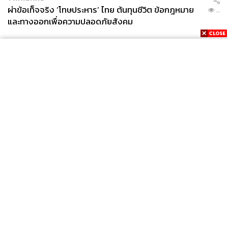
ผ่าข้อเท็จจริง ‘โทษประหาร’ ไทย ต้นทุนชีวิต ข้อกฎหมาย
...
และทางออกเพื่อความปลอดภัยสังคม
News
Wealth
Pop
Podcast
Video
Now
Opinion
Careers
Events
อลงกต วรกี ประธานคณะกรรมาธิการติดตามการบริหารงบ
Privacy
About
Contact
Policy
ประมาณ
FOR
ภาพ:
ศวิตา พูลเสถียร
ADVERTISING
วิวรรธน์ ไกรพิสิทธิ์กุล
เป็นประธานคณะกรรมาธิการ
MEMBERSHIP
การพาณิชย์และการอุตสาหกรรม