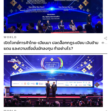
วุฒิชาติ กัลยาณมิตร
อดีตผู้ว่าการรถไฟแห่ง
ประเทศไทย เป็นประธานคณะกรรมาธิการการ
คมนาคม
นิรัตน์ อยู่ภักดี
เป็นประธานคณะกรรมาธิการต่าง
WORLD
ประเทศ
เปิดโจทย์การค้าไทย-เมียนมา ปลดล็อกกฎระเบียบ เงินข้าม
...
แดน และความเชื่อมั่นนักลงทุน ทำอย่างไร?
พล.อ. สวัสดิ์ ทัศนา
อดีตฝ่ายอำนวยการประธานคณะผู้
ตรวจการแผ่นดิน เป็นประธานคณะกรรมาธิการการ
ทหารและความมั่นคงของรัฐ
WORLD