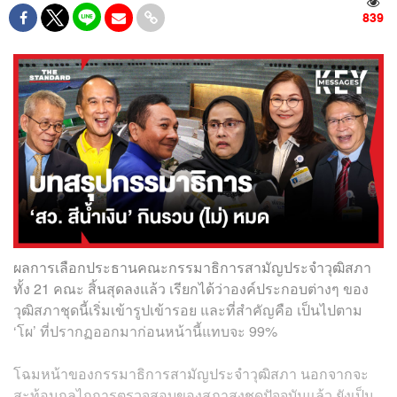
839
ผลการเลือกประธานคณะกรรมาธิการสามัญประจำวุฒิสภา
ทั้ง 21 คณะ สิ้นสุดลงแล้ว เรียกได้ว่าองค์ประกอบต่างๆ ของ
วุฒิสภาชุดนี้เริ่มเข้ารูปเข้ารอย และที่สำคัญคือ เป็นไปตาม
‘โผ’ ที่ปรากฏออกมาก่อนหน้านี้แทบจะ 99%
โฉมหน้าของกรรมาธิการสามัญประจำวุฒิสภา นอกจากจะ
สะท้อนกลไกการตรวจสอบของสภาสูงชุดปัจจุบันแล้ว ยังเป็น