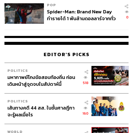
กลุ่ม สว. สีน้ำเงิน
POP
Spider-Man: Brand New Day
ขณะเดียวกันกรรมาธิการแรงงานถือว่ามีความสำคัญ เพราะ
0
ทำรายได้ 1 พันล้านดอลลาร์จากทั่ว
มีโอกาสเชื่อมประสานโดยตรงกับกระทรวงแรงงานที่มี
โลกภายใน 6 วัน
รัฐมนตรีจากสัดส่วนพรรคภูมิใจไทย และสังเกตได้จาก สว.
ในคณะกรรมาธิการนี้จำนวน 18 คน มี สว. สายสีน้ำเงิน มาก
ถึง 16 คน ยกเว้น
แล ดิลกวิทยรัตน์
และ
เทวฤทธิ์ มณีฉาย
EDITOR'S PICKS
POLITICS
มหากาพย์โกงข้อสอบท้องถิ่น ก่อน
518
เดินหน้าสู่จุดจบในสัปดาห์นี้
POLITICS
เส้นทางคดี 44 สส. ในชั้นศาลฎีกา
160
จะรู้ผลเมื่อไร
WORLD