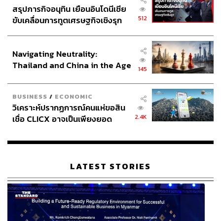
สรุปภารกิจอนุทิน เยือนอินโดนีเซีย
แดง กองมา สว. ที่ทำอาชีพค้าขายเนื้อหมู ได้เป็นรองประธาน
512
ขับเคลื่อนการทูตเศรษฐกิจเชิงรุก
คณะกรรมาธิการการพัฒนาการเมืองฯ คนที่ 3
ประกาศหุ้นส่วนยุทธศาสตร์ไทย –
ภาพ:
ศวิตา พูลเสถียร
อินโดนีเซีย
Navigating Neutrality:
Thailand and China in the Age
เปิดตัวตนประธานคณะกรรมาธิการ 21 คณะ ใครเป็นใคร
145
of a New Global Order
BUSINESS
/
ECONOMIC
อังคณา นีละไพจิตร
นักสิทธิมนุษยชน เป็นประธาน
วิเคราะห์ปรากฏการณ์คนแห่ขอสิน
คณะกรรมาธิการการพัฒนาการเมืองฯ
2.4K
เชื่อ CLICX อาจเป็นเพียงยอด
ภูเขาน้ำแข็ง ของปัญหาหนี้ครัว
พล.ต.ท. บุญจันทร์ นวลสาย
อดีตรองผู้บัญชาการตำรวจ
เรือนไทยที่ถูกซุกไว้
ภูธรภาค 3 เป็นประธานคณะกรรมาธิการการกฎหมาย
และการยุติธรรม
LATEST STORIES
ธวัช สุระบาล
อดีตผู้ว่าราชการจังหวัดศรีสะเกษ เป็น
ประธานคณะกรรมาธิการการเกษตรและสหกรณ์