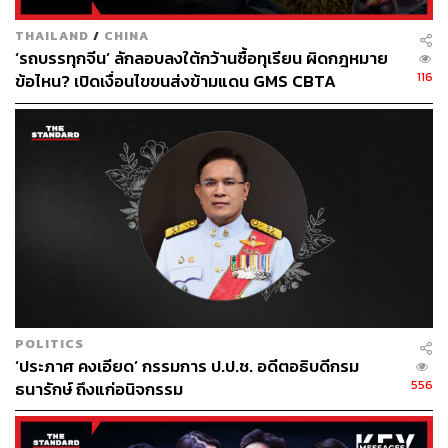
สมานฉันท์
THAILAND
/
CHINA
‘รถบรรทุกจีน’ ลักลอบลงใต้กว้านซื้อทุเรียน ผิดกฎหมาย
กรรมาธิการการพัฒนาการเมืองฯ จึงน่าจับตามองว่าต่อจาก
116
ข้อไหน? เปิดเงื่อนไขขนส่งข้ามแดน GMS CBTA
นี้จะมีบทบาทอย่างไร นอกจากเป็น ‘ฐานที่มั่นสุดท้าย’ ซึ่งมี
สว. พันธุ์ใหม่ เป็นประธานคณะแล้ว ก็อาจเป็นก้าวแรกของ
การเชื่อม ‘รอยร้าว’ ระหว่าง สว. แต่ละฝ่าย ให้สามารถร่วม
งานและแลกเปลี่ยนกันได้ในบางวาระหรือไม่
POLITICS
‘ประภาศ คงเอียด’ กรรมการ ป.ป.ช. อดีตอธิบดีกรม
556
ธนารักษ์ ถึงแก่อนิจกรรม