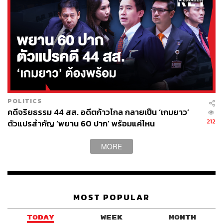
อังคณา นีละไพจิตร (ขวา) ประธานคณะกรรมาธิการการ
พัฒนาการเมืองฯ ให้สัมภาษณ์ร่วมกับ วีระศักดิ์ วิจิตร์แสงศรี
สว.
ภาพ:
ศวิตา พูลเสถียร
‘สีน้ำเงิน’ ยังแน่นแฟ้นหรือเริ่มแปรปรวน
POLITICS
คดีจริยธรรม 44 สส. อดีตก้าวไกล กลายเป็น ‘เกมยาว’
สำหรับ สว. สีน้ำเงิน เองก็ยังแสดงพลังความเป็นเอกภาพเช่น
212
ตัวแปรสำคัญ ‘พยาน 60 ปาก’ พร้อมแค่ไหน
เดิม ด้วยคะแนนเสียงกว่า 150 เสียง ทำให้สามารถส่ง สว. ซึ่ง
ส่วนใหญ่เป็นอดีตผู้ว่าราชการจังหวัดหรือปลัดกระทรวงต่างๆ
MORE
เข้ายึดกุมเก้าอี้ประธานคณะกรรมาธิการได้ทุกคณะ แม้จะ
เสียเก้าอี้ประธานคณะกรรมาธิการการพัฒนาการเมืองฯ ก็
ไม่ได้มีผลมากนัก
MOST POPULAR
เนื่องจากแม้จะเสียเก้าอี้ประธานคณะกรรมาธิการการพัฒนา
การเมืองฯ แต่ สว. สีน้ำเงิน ยังสามารถส่ง สว. เข้าไปเป็นตำ
TODAY
WEEK
MONTH
แหน่งอื่นๆ ที่สำคัญไม่แพ้กัน อย่างเช่น แดง กองมา สว. ที่มี