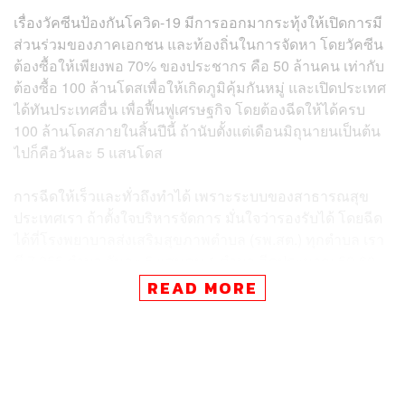
เรื่องวัคซีนป้องกันโควิด-19 มีการออกมากระทุ้งให้เปิดการมี
ส่วนร่วมของภาคเอกชน และท้องถิ่นในการจัดหา โดยวัคซีน
ต้องซื้อให้เพียงพอ 70% ของประชากร คือ 50 ล้านคน เท่ากับ
ต้องซื้อ 100 ล้านโดสเพื่อให้เกิดภูมิคุ้มกันหมู่ และเปิดประเทศ
ได้ทันประเทศอื่น เพื่อฟื้นฟูเศรษฐกิจ โดยต้องฉีดให้ได้ครบ
100 ล้านโดสภายในสิ้นปีนี้ ถ้านับตั้งแต่เดือนมิถุนายนเป็นต้น
ไปก็คือวันละ 5 แสนโดส
การฉีดให้เร็วและทั่วถึงทำได้ เพราะระบบของสาธารณสุข
ประเทศเรา ถ้าตั้งใจบริหารจัดการ มั่นใจว่ารองรับได้ โดยฉีด
ได้ที่โรงพยาบาลส่งเสริมสุขภาพตำบล (รพ.สต.) ทุกตำบล เรา
มี 7,255 ตำบล วันละ 5 แสนคน 1 ตำบล ฉีดประมาณ 50-60
คน ต่อ 1 วัน เพื่อให้ได้วันละ 5 แสนคน ซึ่งศักยภาพเราทำได้
READ MORE
โครงสร้างสาธารณสุขเราดีที่สุดในโลก เรามีโรงพยาบาล
ศูนย์อยู่ 117 แห่ง เรามีโรงพยาบาลอำเภอ 720 แห่ง กับโรง
พยาบาลสมเด็จพระยุพราชอีก 20 แห่ง เป็น 740 แห่ง และมี
โรงพยาบาลส่งเสริมสุขภาพประจำตำบล หรือ รพ.สต. อีก
9,806 แห่ง