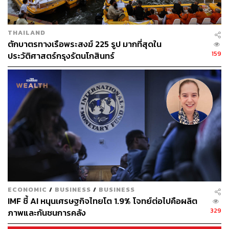
ประการที่ 1 วัคซีน Sinovac ที่ได้ฉีดไปกับบุคลากรทางการ
แพทย์และประชาชน 2 จังหวัดไปแล้ว ซึ่งต่อมาพบว่าเกิด
ปัญหาขึ้นรัฐบาลต้องเร่งสืบหาว่ามันเกิดอะไรขึ้นถึงเกิดผล
THAILAND
ข้างเคียงดังกล่าว แล้วระงับการฉีดล็อตนั้นๆ และให้ Sinovac
ตักบาตรทางเรือพระสงฆ์ 225 รูป มากที่สุดใน
ส่งล็อตใหม่มา อย่าไปดันทุรังฉีด แล้วประชาชนจะมีความ
159
ประวัติศาสตร์กรุงรัตนโกสินทร์
มั่นใจ ซึ่งตอนนี้เรายังไม่ได้ยินประกาศนี้เลย
ประการที่ 2 การเลือกวัคซีน ที่ดันไปเลือกตัวที่มีปัญหาเพียง 2
ตัว ทั้งที่ทั่วโลกมีเป็นสิบยี่ห้อ ดังนั้นก็ต้องรีบซื้ออีก 4 ยี่ห้อ ยี่ห้อ
ละ 10 ล้านโดส เพราะ 60 ล้านโดสเดิมคงยกเลิกไม่ได้แล้ว
ทั้งนี้อีก 40 ล้านโดสก็ต้องเร่งให้ได้ และเมื่อรวมทั้งหมดแล้วก็
ต้องเร่งให้มาให้ทัน เพื่อให้ฉีดได้เดือนละ 15 ล้านโดส เพื่อจบ
ภายในปีนี้ โดยเมื่อได้มาก็ไม่ใช่การไปเก็บไว้ฉีดให้กับคนที่มี
เส้นสาย แต่ต้องบริหารจัดการเพื่อให้นำอีก 40 ล้านโดสนี้มา
เป็นตัวเลือกฉีดให้กับคนที่มีภาวะสุขภาพแตกต่างกัน บางคน
อาจเสี่ยงที่จะเกิดลิ่มเลือดสูงก็ไปฉีดตัวอื่น ถ้ามีปัจจัยเสี่ยงน้อย
ECONOMIC
/
BUSINESS
/
BUSINESS
IMF ชี้ AI หนุนเศรษฐกิจไทยโต 1.9% โจทย์ต่อไปคือผลิต
ก็ฉีด AstraZeneca ตัวหลักของเรา
329
ภาพและกันชนการคลัง
นอกจากนี้การต้องเร่งฉีดให้จบภายในสิ้นปีก็เพราะ