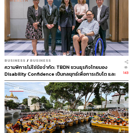
ผอ.โรงพยาบาล มีงบประมาณและมีอำนาจ เราต้องรีบ
ถ่ายทอด ถ่ายเทอำนาจ ถ่ายเทงบประมาณให้แต่ละโรง
พยาบาล เพื่อบริหารจัดการ เช่าโรงแรมเป็น Hospitel เป็น
สาขาที่ 1 สาขาที่ 2 ไป ภายใต้การดูแลของโรงพยาบาล แล้ว
ถ้าผู้ป่วยหนัก เขาก็จะส่งต่อเองไปโรงพยาบาลอำเภอ โรง
พยาบาลศูนย์ เขาทำกันได้ เขามีระบบอยู่แล้ว บุคลากร
สาธารณสุขเก่งอยู่แล้ว เพียงแต่บริหารจัดการไม่มีเงิน เราจะ
เห็นตามเพจต่างๆ โรงพยาบาลเริ่มขอบริจาค ทั้งๆ ที่นายก
รัฐมนตรีก็บอกมีเงิน นี่คือการบริหารจัดการที่ไม่กระจาย
BUSINESS
/
BUSINESS
อำนาจ ถ้าบริหารจัดการดี เราก็จะไม่เห็นอาม่าตาย ไม่เห็น
ความพิการไม่ใช่ข้อจำกัด: TBDN ชวนธุรกิจไทยมอง
คุณลุงตาย ยกตัวอย่างกรุงเทพฯ มีโรงพยาบาลสังกัด
143
Disability Confidence เป็นกลยุทธ์เพื่อการเติบโต และ
กรุงเทพมหานครมี 11 แห่ง มีศูนย์สาธารณสุข 68 แห่ง แล้ว
อนาคตแรงงานไทย
ยังมีโรงพยาบาลรัฐอื่นๆ โรงพยาบาลเอกชนอีก เราตั้งที่ตรวจ
50 เขตได้ หรือสถานีฉีดวัคซีนให้เป็นที่เดียวกัน ถ้ากรุงเทพฯ
ตั้งสถานีฉีดวัคซีนเขตละ 5 จุด ก็ฉีดสถานีละ 100 กว่าคนเอง”
คุณหญิงสุดารัตน์ กล่าว
คุณหญิงสุดารัตน์กล่าวอีกว่า ในส่วนของการฟื้นคืนความ
เชื่อมั่นของประชาชนต่อกรณีวัคซีนที่มีข่าวเกิดปัญหานั้น