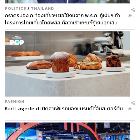
POLITICS
/
THAILAND
ภราดรมอง ก.ท่องเที่ยวฯ ขอใช้งบจาก พ.ร.ก. กู้เงินฯ ทำ
...
โครงการไทยเที่ยวไทยพลัส ถือว่าเข้าเกณฑ์กู้เงินฉุกเฉิน
FASHION
Karl Lagerfeld เปิดคาเฟ่แรกของแบรนด์ที่อัมสเตอร์ดัม
...