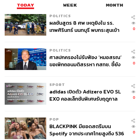
TODAY
WEEK
MONTH
POLITICS
ผลชันสูตร 8 ศพ เหตุยิงใน รร.
0
เทพศิรินทร์ นนทบุรี พบกระสุนเข้า
จุดสำคัญ ‘ศีรษะ-หน้าอก’ ครูถูกยิง
4 นัด จากระยะไกล
POLITICS
ศาลปกครองไม่รับฟ้อง ‘หมอสรณ’
0
ขอเพิกถอนมติสรรหา กสทช. ชี้ยัง
ไม่ใช่ผู้เดือดร้อนเสียหาย
พิสูจน์อักษร: พรนภัส ชำนาญค้า
SPORT
adidas เปิดตัว Adizero EVO SL
TAGS:
เชื้อไวรัสโคโรนา
COVID-19
โควิด-19
0
EXO คอลเล็กชันพิเศษรับฤดูกาล
Herd Immunity
วัคซีนไวรัสโคโรนา
College Football
วัคซีนโควิด-19
พรรคไทยสร้างไทย
อ๊อฟ-ชัยนนท์ หาญคีรีรัตน์
เศรษฐกิจ
POP
สุดารัตน์ เกยุราพันธุ์
การสร้างภูมิคุ้มกัน
BLACKPINK มียอดสตรีมบน
0
Spotify จากประเทศไทยสูงถึง 536