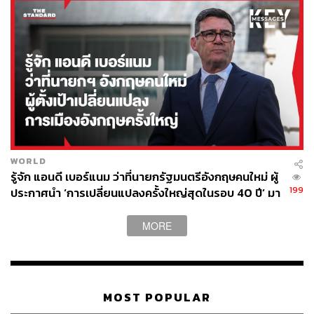
วัตถุประสงค์ของวัคซีนคือการสร้างภูมิคุ้มกันหมู่ แต่ด้วย
วัคซีนมีอายุภูมิคุ้มกัน 1 ปี ดังนั้นต้องฉีดให้ได้มากพอ ได้เร็ว
พอ ประกอบกับที่ได้เน้นไปแล้วว่าทุกประเทศมีแผนเปิด
ประเทศ สิ้นปีนี้ถ้าเรายังช้าอยู่แบบนี้ เราก็จะเปิดประเทศ
ไม่ทัน ก็จะเผชิญกับสึนามิทางเศรษฐกิจที่จะพัดเอาธุรกิจเล็กๆ
SMEs ตายไปหมด SMEs มี 3 ล้านรายก็จริง แต่มีการจ้าง
งานถึง 13 ล้านคน แล้วใน 13 ล้านคนก็จะเป็นกลุ่มเปราะบาง
ที่มีความเสี่ยงตกงานเพิ่มอีก
WORLD
“ท้ายสุดนี้เบี้ยเสี่ยงภัยที่รัฐบาลบอกว่าจะให้กับแพทย์ พยาบาล
รู้จัก แอนดี เบอร์แนม ว่าที่นายกรัฐมนตรีอังกฤษคนใหม่ ผู้
เจ้าหน้าที่สาธารณสุข วันนี้ทำงานหนักมาก ดังนั้นรัฐบาลต้อง
199
ประกาศนำ ‘การเปลี่ยนแปลงครั้งใหญ่สุดในรอบ 40 ปี’ มา
ไม่ใช่ให้แต่ปากเงินยังไม่ถึง ต้องเพิ่มเงินด้วย วันนี้เตียงเพิ่มได้
สู่การเมืองอังกฤษ
วันนี้เพิ่มเงินลงไป โรงพยาบาลไปเช่าโรงแรม เพิ่มได้เลย แต่
MORE
บุคลากรสาธารณสุขเพิ่มวันนี้เลยไม่ได้ ต้องดูแลเขา” คุณ
หญิงสุดารัตน์กล่าวในที่สุด
ติดตามชมรายการได้ที่นี่:
MOST POPULAR