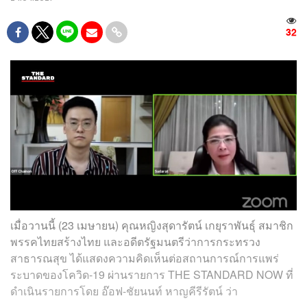
32
เมื่อวานนี้ (23 เมษายน) คุณหญิงสุดารัตน์ เกยุราพันธุ์ สมาชิก
พรรคไทยสร้างไทย และอดีตรัฐมนตรีว่าการกระทรวง
สาธารณสุข ได้แสดงความคิดเห็นต่อสถานการณ์การแพร่
ระบาดของโควิด-19 ผ่านรายการ THE STANDARD NOW ที่
ดำเนินรายการโดย อ๊อฟ-ชัยนนท์ หาญคีรีรัตน์ ว่า