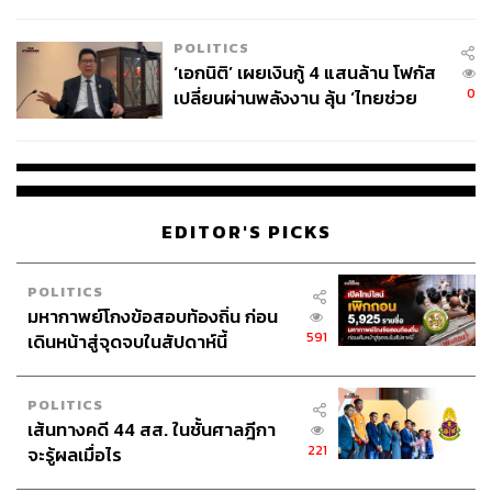
ล้านครั้ง ตลอด 10 ปีที่ผ่านมา
POLITICS
‘เอกนิติ’ เผยเงินกู้ 4 แสนล้าน โฟกัส
0
เปลี่ยนผ่านพลังงาน ลุ้น ‘ไทยช่วย
ไทยพลัส’ เฟส 2 รอประเมินความ
32
เหมาะสม
ABOUT THE AUTHOR
EDITOR'S PICKS
THE STANDARD TEAM
กองบรรณาธิการ THE STANDARD
POLITICS
มหากาพย์โกงข้อสอบท้องถิ่น ก่อน
591
เดินหน้าสู่จุดจบในสัปดาห์นี้
POLITICS
เส้นทางคดี 44 สส. ในชั้นศาลฎีกา
221
จะรู้ผลเมื่อไร