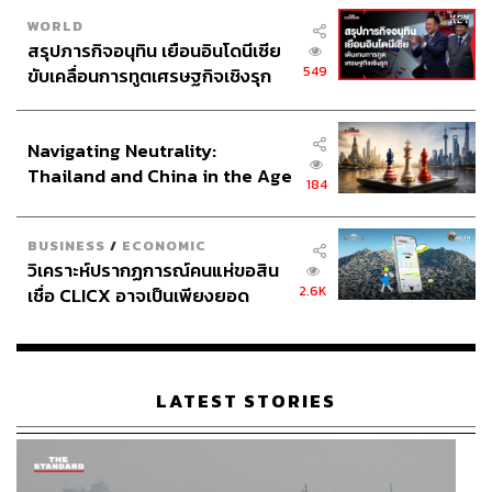
WORLD
สรุปภารกิจอนุทิน เยือนอินโดนีเซีย
549
ขับเคลื่อนการทูตเศรษฐกิจเชิงรุก
ประกาศหุ้นส่วนยุทธศาสตร์ไทย –
อินโดนีเซีย
Navigating Neutrality:
Thailand and China in the Age
184
of a New Global Order
BUSINESS
/
ECONOMIC
วิเคราะห์ปรากฏการณ์คนแห่ขอสิน
2.6K
เชื่อ CLICX อาจเป็นเพียงยอด
ภูเขาน้ำแข็ง ของปัญหาหนี้ครัว
เรือนไทยที่ถูกซุกไว้
LATEST STORIES