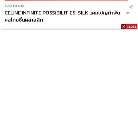
FASHION
CELINE INFINITE POSSIBILITIES: SILK แคมเปญผ้าพัน
...
คอไหมชิ้นคลาสสิก
News
Wealth
Pop
Podcast
Video
Now
Opinion
Careers
Events
Privacy
About
Contact
Policy
FOR
ADVERTISING
MEMBERSHIP