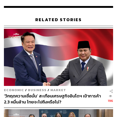
ที่วันนี้ ที่เกิดขึ้นจริงคือการจะตรวจนั้นยากเย็น นอกจากมีเงิน
ห้องไม่มี ไม่มีน้ำยา ผลก็คือทำให้ผู้ติดเชื้อยังไม่ได้ไปตรวจ
เข้าไม่ถึงการตรวจ ดังนั้นการตั้งรับก็คือการรักษา วันนี้ก็เป็น
RELATED STORIES
แผลพุพองที่ระเบิดออกมาให้เห็น”
คุณหญิงสุดารัตน์กล่าวอีกว่า เราเห็นตัวเลขผู้ที่อาการสาหัส
ทะลุ 300 ราย และการเสียชีวิตใน 20 กว่าวันที่ผ่านมาก็สูงถึง
27 ราย อัตราการตายและอัตราการป่วยสาหัสจะสูงขึ้นอีก
เพราะระบบการจัดการที่เราไม่เป็นระบบและมั่วมาก อย่างที่
มีการตั้งโรงพยาบาลสนามที่ไม่เหมาะสมกับการรักษาโรค
อาจเป็นแหล่งแพร่เชื้อใหม่ในโรคอื่นๆ เพิ่มเติมขึ้นมา
“ถ้าเป็นดิฉัน จะรีบกระจายงบให้โรงพยาบาล ไม่ใช่ตั้งศูนย์โค
วิด-19 เต็มไปหมด แต่กอดอำนาจไว้ตรงกลาง เพราะผู้อำนวย
ECONOMIC
/
BUSINESS
/
MARKET
การ (ผอ.) โรงพยาบาลจะรู้เลยว่าจำนวนคนไข้ที่ไม่มีเตียงมี
‘วิกฤตความเชื่อมั่น’ สะเทือนเศรษฐกิจอินโดฯ เป้าการค้า
อยู่เท่าไร สมมติมี 30 คน เราก็ไปเช่าไว้เลย โรงแรม ซึ่ง
196
2.3 หมื่นล้าน ไทยจะไปถึงหรือไม่?
โรงแรม 2 ดาว 3 ดาวเหลือทุกจังหวัด กรุงเทพฯ ก็มี ก็ทำให้
อยู่ในสภาพที่เหมาะกับการกักโรค ไม่ใช่สภาพที่เป็นอยู่ ซึ่งถ้า