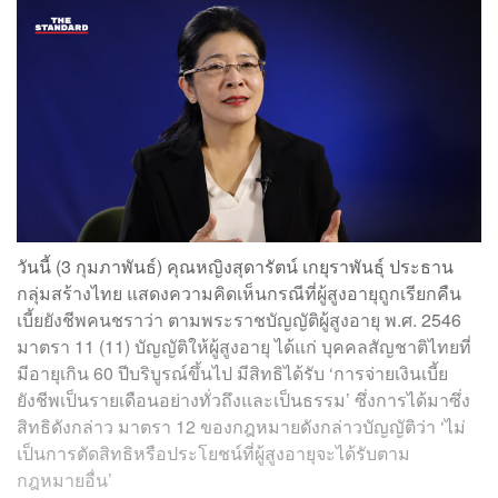
วันนี้ (3 กุมภาพันธ์) คุณหญิงสุดารัตน์ เกยุราพันธุ์ ประธาน
กลุ่มสร้างไทย แสดงความคิดเห็นกรณีที่ผู้สูงอายุถูกเรียกคืน
เบี้ยยังชีพคนชราว่า ตามพระราชบัญญัติผู้สูงอายุ พ.ศ. 2546
มาตรา 11 (11) บัญญัติให้ผู้สูงอายุ ได้แก่ บุคคลสัญชาติไทยที่
มีอายุเกิน 60 ปีบริบูรณ์ขึ้นไป มีสิทธิได้รับ ‘การจ่ายเงินเบี้ย
ยังชีพเป็นรายเดือนอย่างทั่วถึงและเป็นธรรม’ ซึ่งการได้มาซึ่ง
สิทธิดังกล่าว มาตรา 12 ของกฎหมายดังกล่าวบัญญัติว่า ‘ไม่
เป็นการตัดสิทธิหรือประโยชน์ที่ผู้สูงอายุจะได้รับตาม
กฎหมายอื่น’