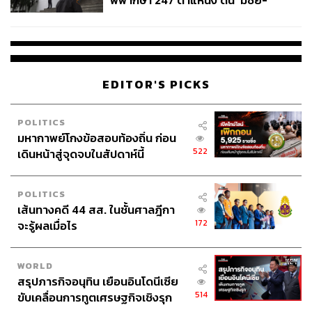
พิพากษา 247 ตำแหน่ง ดัน ‘มีชัย-
สรรพวิทย์’ คุมศาลอาญา-แพ่ง ‘วิธู
ร’ นั่งประธานศาลอุทธรณ์
EDITOR'S PICKS
POLITICS
มหากาพย์โกงข้อสอบท้องถิ่น ก่อน
522
เดินหน้าสู่จุดจบในสัปดาห์นี้
POLITICS
เส้นทางคดี 44 สส. ในชั้นศาลฎีกา
172
จะรู้ผลเมื่อไร
WORLD
สรุปภารกิจอนุทิน เยือนอินโดนีเซีย
514
ขับเคลื่อนการทูตเศรษฐกิจเชิงรุก