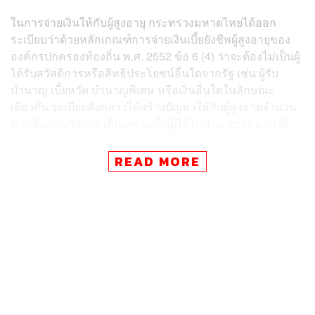
ในการจ่ายเงินให้กับผู้สูงอายุ กระทรวงมหาดไทยได้ออก
ระเบียบว่าด้วยหลักเกณฑ์การจ่ายเงินเบี้ยยังชีพผู้สูงอายุของ
องค์กรปกครองท้องถิ่น พ.ศ. 2552 ข้อ 6 (4) ว่าจะต้องไม่เป็นผู้
ได้รับสวัสดิการหรือสิทธิประโยชน์อื่นใดจากรัฐ เช่น ผู้รับ
บำนาญ เบี้ยหวัด บำนาญพิเศษ หรือเงินอื่นใดในลักษณะ
เดียวกัน ระเบียบดังกล่าวได้สร้างปัญหาให้กับผู้สูงอายุจำนวน
มากที่จะถูกเรียกเงินคืนเพราะเป็นผู้ได้รับบำนาญ เช่น กรณี
คุณยายที่ลูกชายเสียชีวิตจากคลังแสงระเบิด เป็นต้น
READ MORE
คุณหญิงสุดารัตน์กล่าวต่อไปว่า แต่กรณีการเรียกคืนเงินเบี้ย
ยังชีพผู้สูงอายุนี้ไม่ได้เกิดขึ้นกับคุณยายเพียงคนเดียว เพราะมี
ข้อมูลว่าจะมีผู้สูงอายุทั่วประเทศที่ต้องถูกเรียกคืนเช่นนี้
ประมาณ 15,000 คนที่จะได้รับความเดือดร้อน แม้ล่าสุด
นายกรัฐมนตรีและรัฐมนตรีว่าการกระทรวงมหาดไทยได้แจ้ง
องค์กรปกครองส่วนท้องถิ่นให้ชะลอการเรียกคืนหรือฟ้อง
ร้องเอาไว้ก่อนแล้ว แต่ก็ยังไม่สามารถให้คำตอบที่ชัดเจนได้
ว่าจะมีทางออกให้คนชราทั่วประเทศได้อย่างไร โดยวิธีการ
ไหน เมื่อใด หลายครอบครัวทุกข์หนัก ไม่มีเงินใช้หนี้ย้อนหลัง