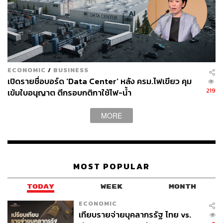
ECONOMIC
/
BUSINESS
เปิดรายชื่อบอร์ด ‘Data Center’ หลัง ครม.ไฟเขียว คุม
219
เข้มใบอนุญาต ตีกรอบกติกาใช้ไฟ-น้ำ
MORE
MOST POPULAR
TODAY
WEEK
MONTH
ECONOMIC
เทียบรายจ่ายบุคลากรรัฐ ไทย vs.