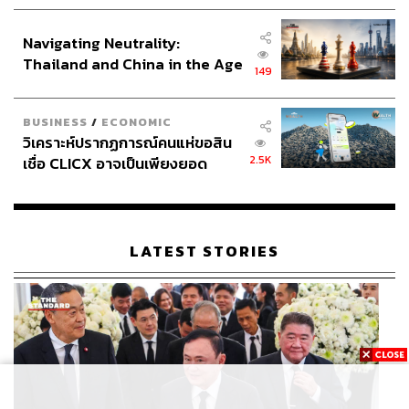
ประกาศหุ้นส่วนยุทธศาสตร์ไทย –
อินโดนีเซีย
Navigating Neutrality:
Thailand and China in the Age
149
of a New Global Order
BUSINESS
/
ECONOMIC
วิเคราะห์ปรากฏการณ์คนแห่ขอสิน
2.5K
เชื่อ CLICX อาจเป็นเพียงยอด
ภูเขาน้ำแข็ง ของปัญหาหนี้ครัว
เรือนไทยที่ถูกซุกไว้
LATEST STORIES