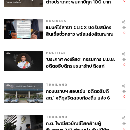
0
ต่างประเทศ: พบภาษีทุก 100 บาท
ของคนไทยใช้ไปกับข้าราชการเฉียด
40 บาท
BUSINESS
แบงก์ไร้สาขา CLICX ปิดรับสมัคร
0
สินเชื่อชั่วคราว พร้อมส่งสัญญาณ
เตือนกลุ่มกู้เงินผิดวัตถุประสงค์-ให้
ข้อมูลเท็จ เตรียมดำเนินคดีเด็ดขาด
POLITICS
‘ประภาศ คงเอียด’ กรรมการ ป.ป.ช.
0
อดีตอธิบดีกรมธนารักษ์ ถึงแก่
อนิจกรรม
THAILAND
กองปราบฯ สอบเข้ม ‘อดีตอธิบดี
0
สถ.’ คดีทุจริตสอบท้องถิ่น แจ้ง 6
ข้อหาหนัก จ่อชง ป.ป.ช. 12 ส.ค. นี้
THAILAND
ก.ต. ไฟเขียวบัญชีโยกย้ายผู้
0