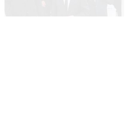
POLITICS
ทักษิณ ร่วมสวดพระอภิธรรมศพ ‘พล.ต.ท. ผ่อน’ บิดา
...
‘พักตร์พิไล ทวีสิน’ สิริอายุ 103 ปี แกนนำเพื่อไทย-บุคคล
หลากวงการร่วมอาลัย
BUSINESS
/
ECONOMIC
คลังเตรียมจำหน่ายพันธบัตรรัฐบาล ‘ออมพลัส’ รอบถัดไป
...
เร็วสุด 4 ก.ย.นี้ อาจเพิ่มสัดส่วนการขายแบบ Small Lot