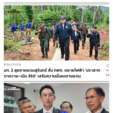
และการไม่รับว่าต่าง ที่ให้อำนาจพนักงานอัยการเสนอความ
เห็นไปยังตัวความคือองค์กรปกครองส่วนท้องถิ่นว่าไม่ควรรับ
ดำเนินคดี
“ปัญหาทั้งหมดแก้ไขได้ไม่ยาก หากหัวหน้ารัฐบาลตระหนัก
ถึงสิทธิเสรีภาพและความเดือดร้อนของประชาชน โดย
เฉพาะระเบียบของกระทรวงมหาดไทยที่ออกมาขัดต่อ
กฎหมาย จึงสามารถยกเลิกได้ทันที นั่นคืออุปสรรคสำคัญที่
กลุ่มสร้างไทยมองว่าการบริหารแบบรัฐราชการเป็นอุปสรรค
สำคัญต่อการพัฒนาประเทศ” คุณหญิงสุดารัตน์กล่าวในที่สุด
POLITICS
มท. 2 ลุยชายแดนสุรินทร์ สั่ง กฟภ. ขยายไฟฟ้า ‘ปราสาท
พิสูจน์อักษร: ภาสิณี เพิ่มพันธุ์พงศ์
24
ตาควาย–เนิน 350’ เสริมความมั่นคงชายแดน
TAGS:
กระทรวงมหาดไทย
สุดารัตน์ เกยุราพันธุ์
เบี้ยยังชีพผู้สูงอายุ
วันผู้สูงอายุ
เบี้ยยังชีพ