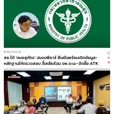
POLITICS
สธ.โต้ ‘หมอสุภัทร’ ปมงบพีอาร์ ยืนยันพร้อมเปิดข้อมูล-
41
หลักฐานให้ตรวจสอบ จี้เคลียร์ปม รพ.จะนะ-จัดซื้อ ATK