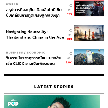
WORLD
สรุปภารกิจอนุทิน เยือนอินโดนีเซีย
553
ขับเคลื่อนการทูตเศรษฐกิจเชิงรุก
ประกาศหุ้นส่วนยุทธศาสตร์ไทย –
อินโดนีเซีย
Navigating Neutrality:
Thailand and China in the Age
188
of a New Global Order
BUSINESS
/
ECONOMIC
วิเคราะห์ปรากฏการณ์คนแห่ขอสิน
2.6K
เชื่อ CLICX อาจเป็นเพียงยอด
ภูเขาน้ำแข็ง ของปัญหาหนี้ครัว
เรือนไทยที่ถูกซุกไว้
LATEST STORIES