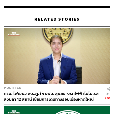
พอต่อการซ่อมแซมโดยแน่นอน ขอให้จ่ายตามความเสียหาย
จริง เพราะความเสียหายเกิดจากความผิดพลาดในการบริหาร
จัดการของรัฐบาลเอง
RELATED STORIES
คุณหญิงสุดารัตน์เปิดเผยด้วยว่า พรรคไทยสร้างไทยเตรียม
เปิดอีก 2 โครงการช่วยเหลือเพิ่มเติมหลังน้ำลด ดังนี้
1. “ไทยสร้างไทยมอบความอบอุ่นให้ผู้ประสบภัย” โดยมอบ
ที่นอน–หมอน–ผ้าห่ม ซึ่งเป็นสิ่งของจำเป็นในขณะนี้ เพราะ
ทุกอย่างแช่น้ำหมด
2. โครงการช่วยซ่อมเครื่องใช้ไฟฟ้าและยานพาหนะ โดย
ร่วมมือกับ “วิทยาลัยเทคโนโลยีสงขลา” เพื่อช่วยผู้ประสบภัย
ลดภาระ และค่าใช้จ่ายในการซ่อมแซมอุปกรณ์และยาน
POLITICS
พาหนะที่เสียหาย
ครม. ไฟเขียว พ.ร.ฎ. ให้ รฟม. ลุยสร้างรถไฟฟ้าโมโนเรล
270
สงขลา 12 สถานี เชื่อมการเดินทางรอบเมืองหาดใหญ่