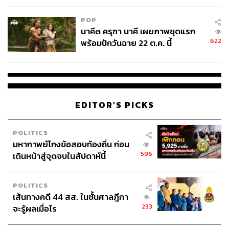
POP
นาคี๓ ครุฑา นาคี เผยภาพชุดแรก
622
พร้อมปักวันฉาย 22 ต.ค. นี้
EDITOR'S PICKS
POLITICS
มหากาพย์โกงข้อสอบท้องถิ่น ก่อน
596
เดินหน้าสู่จุดจบในสัปดาห์นี้
POLITICS
เส้นทางคดี 44 สส. ในชั้นศาลฎีกา
233
จะรู้ผลเมื่อไร