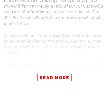
หัวหน้าพรรคไทยสร้างไทยระบุว่า สิ่งที่รัฐบาลต้องทำทันที
หลังจากนี้ คือการเร่งกอบกู้และช่วยเหลือประชาชนอย่างเป็น
ระบบ อย่าให้เหมือนที่ผ่านมา เพราะประชาชนต่างบ่นเป็น
เสียงเดียวกันว่าต้องติดอยู่ในน้ำ หรือบนหลังคา อดข้าวอดน้ำ
นานถึง 3-4 วัน
“การบริหารสถานการณ์ฉุกเฉินของรัฐบาลชุดนี้จึงถือว่าสอบ
ตก ประชาชนต้องพึ่งพาอาสาสมัครกู้ภัย จิตอาสา และกำลัง
ทหารเป็นหลักในการช่วยชีวิต ไม่ใช่มหาดไทยที่เป็นหน่วย
งานหลัก”
คุณหญิงสุดารัตน์เสนอให้รัฐบาลเร่งเตรียมแผนจัดการหลังน้ำ
ลด ดังต่อไปนี้
READ MORE
1. งานด้านสาธารณสุข เป็นเรื่องสำคัญมาก เนื่องจากสงขลา
มีโรงพยาบาลทั้งหมด 5 แห่ง ต้องดูแลประชาชนกว่า
700,000 คน มีเตียงรวมกันประมาณ 2,000 เตียง แต่ขณะนี้
โรงพยาบาลถูกน้ำท่วมเสียหายไปถึง 4 แห่ง คงเหลือที่ใช้การ
อย่างสมบูรณ์เพียงโรงพยาบาลสงขลานครินทร์แห่งเดียว ที่