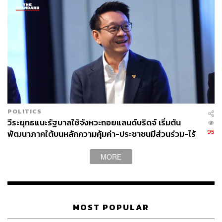
POLITICS
วีระยุทธแนะรัฐบาลใช้จังหวะถอยแลนด์บริดจ์ เริ่มต้น
95
พัฒนาภาคใต้บนหลักความคุ้มค่า-ประชาชนมีส่วนร่วม-ไร้
หมกเม็ด
MORE
MOST POPULAR