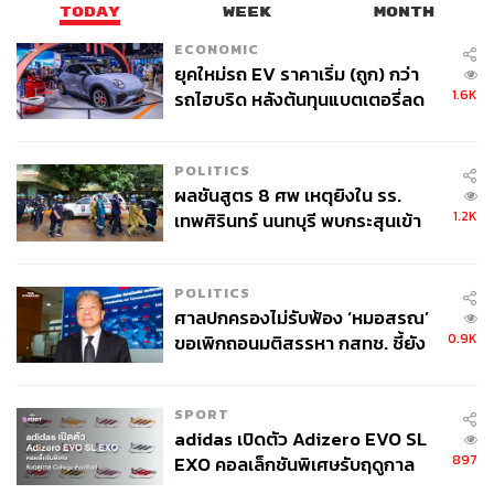
TODAY
WEEK
MONTH
ECONOMIC
ยุคใหม่รถ EV ราคาเริ่ม (ถูก) กว่า
1.6K
รถไฮบริด หลังต้นทุนแบตเตอรี่ลด
TAGS:
น้ำท่วม
ผู้ประสบภัย
สงขลา
โรคระบาด
อุทกภัย
ลง - จีนแห่บุกตลาดเกิดใหม่
หนี้
สาธารณสุข
หาดใหญ่
เกาะติดวิกฤตน้ำท่วมใหญ่ภาคใต้
สุขภาพจิต
รัฐบาล
POLITICS
ผลชันสูตร 8 ศพ เหตุยิงใน รร.
1.2K
เทพศิรินทร์ นนทบุรี พบกระสุนเข้า
จุดสำคัญ ‘ศีรษะ-หน้าอก’ ครูถูกยิง
4 นัด จากระยะไกล
POLITICS
ศาลปกครองไม่รับฟ้อง ‘หมอสรณ’
0.9K
ขอเพิกถอนมติสรรหา กสทช. ชี้ยัง
137
ไม่ใช่ผู้เดือดร้อนเสียหาย
SPORT
ABOUT THE AUTHOR
adidas เปิดตัว Adizero EVO SL
897
THE STANDARD TEAM
EXO คอลเล็กชันพิเศษรับฤดูกาล
กองบรรณาธิการ THE STANDARD
College Football