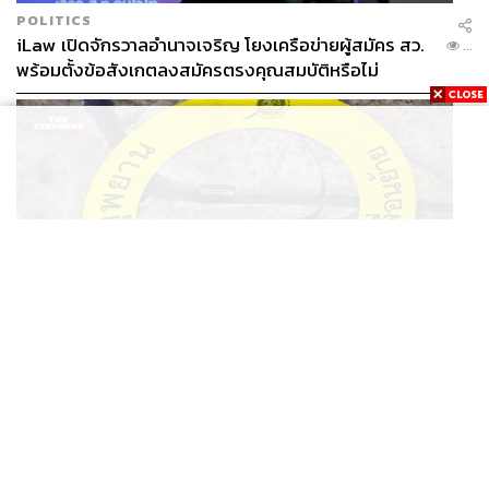
POLITICS
iLaw เปิดจักรวาลอำนาจเจริญ โยงเครือข่ายผู้สมัคร สว.
...
พร้อมตั้งข้อสังเกตลงสมัครตรงคุณสมบัติหรือไม่
THAILAND
รอง ผบช. ภ.1 เผย เก็บพยานหลักฐานเกี่ยวกับผู้ก่อเหตุยิง
...
ในโรงเรียนไปตรวจสอบทั้งหมดแล้ว