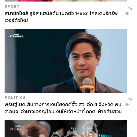
SPORT
สมาชิกใหม่! ลูอิส แฮมิลตัน เปิดตัว ‘Halo’ โกลเดนรีทรีฟ
...
เวอร์ตัวใหม่
POLITICS
พริษฐ์เปิดเส้นทางการเงินโยงคดีฮั้ว สว. อีก 4 จังหวัด พบ
...
ส.อบจ. อำนาจเจริญโอนเงินให้เจ้าหน้าที่ กกต. ฝ่ายสืบสวน