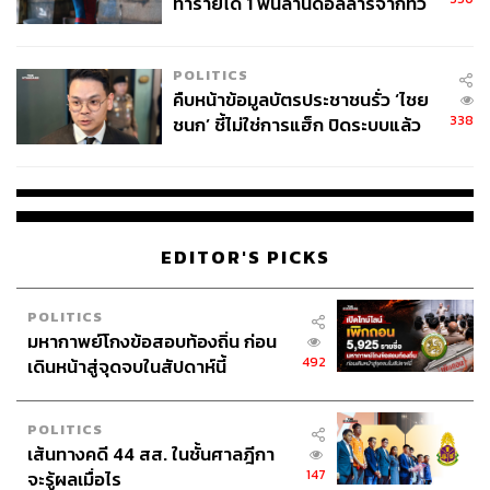
ทำรายได้ 1 พันล้านดอลลาร์จากทั่ว
โลกภายใน 6 วัน
POLITICS
คืบหน้าข้อมูลบัตรประชาชนรั่ว ‘ไชย
338
ชนก’ ชี้ไม่ใช่การแฮ็ก ปิดระบบแล้ว
พบต้นตอจาก IP เดียว
EDITOR'S PICKS
POLITICS
มหากาพย์โกงข้อสอบท้องถิ่น ก่อน
492
เดินหน้าสู่จุดจบในสัปดาห์นี้
POLITICS
เส้นทางคดี 44 สส. ในชั้นศาลฎีกา
147
จะรู้ผลเมื่อไร