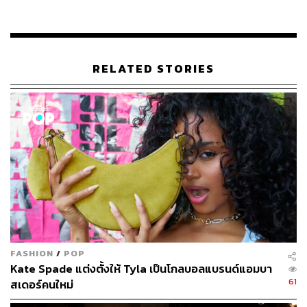
RELATED STORIES
Jaspal Goes Japonism
ตั้งแต่เปิดร้านแรกในปี 1976 แบรนด์เสื้อผ้า Jaspal Man
(ภายใต้กลุ่ม Jaspal Group) ได้สร้างสรรค์เสื้อผ้าที่ร่วมสมัย
สะท้อนเทรนด์สังคมที่กำลังเกิดขึ้น แต่ก็ยังมีความคลาสสิก
FASHION
/
POP
ใส่ง่าย สำหรับซีซัน Fall/Winter 2017 ทางแบรนด์ได้ยกทีมกัน
Kate Spade แต่งตั้งให้ Tyla เป็นโกลบอลแบรนด์แอมบา
ไปที่โตเกียวเพื่อหาแรงบันดาลใจและซึมซับวัฒนธรรมการ
61
สเดอร์คนใหม่
แต่งตัวของสุภาพบุรุษญี่ปุ่น ตั้งแต่รูปทรงของเสื้อกิโมโน การ