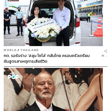
WORLD
/
THAILAND
กต. รอรับร่าง ‘ฮลุน โซโล่’ กลับไทย ครอบครัวเตรียม
...
ชันสูตรสาเหตุการเสียชีวิต