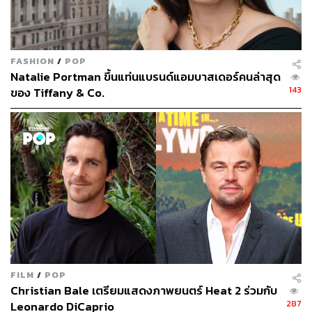
วิ่งออกกำลังกายที่เซ็นทรัลปาร์กตอนเช้า นั่งซับเวย์ไป
ทำงานย่านมิดทาวน์ หรือมีตแพ็กกิ้ง และจบวันด้วยดินเนอร์
มื้อเย็นย่านโลเวอร์อีสต์ไซด์ นี่คือไลฟ์สไตล์ส่วนหนึ่งของหนุ่ม
นิวยอร์กเกอร์ฉบับ Jack Spade ที่ในซีซัน Fall 2017 ทาง
FASHION
/
POP
แบรนด์ได้สร้างสรรค์สินค้าที่ยังคลาสสิก ใช้ง่าย ฟังก์ชันนัล
Natalie Portman ขึ้นแท่นแบรนด์แอมบาสเดอร์คนล่าสุด
และโดดเด่น เช่น เสื้อเชิ้ตออกซ์ฟอร์ดแขนยาว กระเป๋าลาย
143
ของ Tiffany & Co.
ทหารสวีเดน และยังเอาน้องหมาพันธุ์แจ็ครัสเซลล์มาตกแต่ง
บนกระเป๋าด้วย ซึ่งเป็นคอนเซปต์การเริ่มลิงก์สินค้ากับแบรนด์
ภรรยา Kate Spade ที่มีหลายสินค้าซึ่งตกแต่งด้วยลายน้อง
หมาเช่นกัน
FILM
/
POP
Christian Bale เตรียมแสดงภาพยนตร์ Heat 2 ร่วมกับ
287
Leonardo DiCaprio