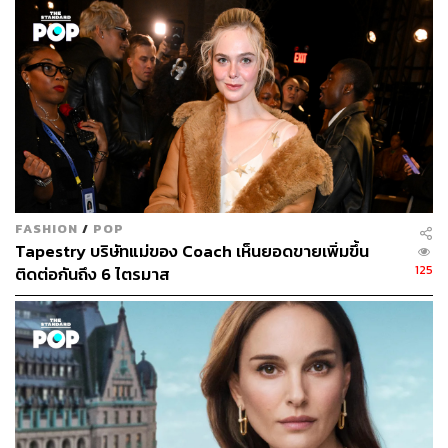
พับกระดาษโอริกามิ ลายหน้ากากคาบูกิ และลายไม้ไผ่แบบ
โอเรียนทัล ซึ่งทั้งหมดมีให้เห็นทั้งในชุดสูทกลางคืนแบบ
ทางการ สเวตเตอร์พิมพ์ลาย สูททรงแคชวลแบบซับในครึ่งตัว
และเสื้อนิตแวร์ที่ใช้เทคนิคปักไหมพรมสไตล์ญี่ปุ่น
FASHION
/
POP
Tapestry บริษัทแม่ของ Coach เห็นยอดขายเพิ่มขึ้น
125
ติดต่อกันถึง 6 ไตรมาส
Jack Spade Meets Jack Russell