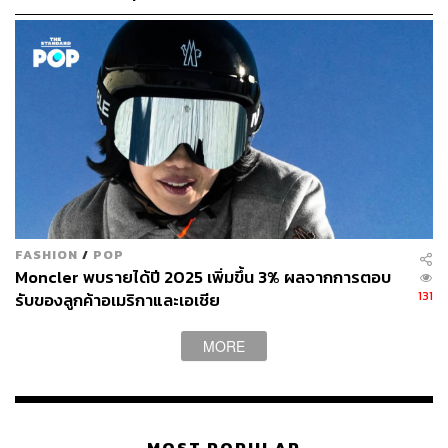
Brand To Note: Tavat
แบรนด์แว่นตา Tavat จากประเทศอิตาลี เป็นอีกหนึ่งตัว
เลือกน่าสนใจสำหรับคนที่กำลังมองหาแว่นที่ไม่ได้อิงกับเท
รนด์โลก แต่ความคุ้มค่ากับรูปทรงคลาสสิกที่ใส่ได้ตลอด
แบรนด์ Tavat ก่อตั้งในปี 2010 โดยผลงานการดีไซน์ของ นอร์
แมน ชูร์แมน ที่ผสานเข้ากับความคลาสสิกและประณีตของ
FASHION
/
POP
ช่างฝีมือชาวอิตาลี เลือกใช้วัสดุที่ประกอบไปด้วย Stainless
Moncler พบรายได้ปี 2025 เพิ่มขึ้น 3% ผลจากการตอบ
Steel, Grilamid TR-90 และ Acetate รวมถึงการค้นพบ
131
รับของลูกค้าอเมริกาและเอเชีย
เทคโนโลยีการถนอมสายตารูปแบบใหม่และจดสิทธิบัตร
ครอบครองไว้แต่เพียงผู้เดียว เช่น เทคโนโลยี TLT: Melanin
MORE
Lenses ที่ตัวเลนส์สามารถป้องกันรังสียูวีได้ร้อยเปอร์เซ็นต์
TAGS:
Jack Spade
Marni Market
Defining Moments
Ermenegildo Zegna
Robert De Niro
Benjamin Millepied
Jaspal
Jaspal Man