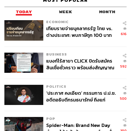
MOST POPULAR
Jaspal Group
Natalie Portman
Tavat
Kate Spade
TODAY
WEEK
MONTH
ECONOMIC
เทียบรายจ่ายบุคลากรรัฐ ไทย vs.
616
ต่างประเทศ: พบภาษีทุก 100 บาท
ของคนไทยใช้ไปกับข้าราชการเฉียด
40 บาท
BUSINESS
แบงก์ไร้สาขา CLICX ปิดรับสมัคร
35
592
สินเชื่อชั่วคราว พร้อมส่งสัญญาณ
เตือนกลุ่มกู้เงินผิดวัตถุประสงค์-ให้
ข้อมูลเท็จ เตรียมดำเนินคดีเด็ดขาด
ABOUT THE AUTHOR
POLITICS
‘ประภาศ คงเอียด’ กรรมการ ป.ป.ช.
คริสตอฟเฟอร์ สเวนซัน
500
อดีตอธิบดีกรมธนารักษ์ ถึงแก่
บรรณาธิการแฟชั่นและคัลเจอร์ต่างประเทศ
อนิจกรรม
ประจำสำนักข่าว THE STANDARD
POP
Spider-Man: Brand New Day
350