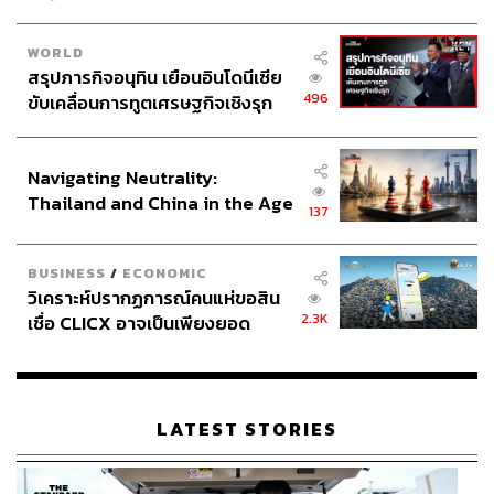
WORLD
สรุปภารกิจอนุทิน เยือนอินโดนีเซีย
496
ขับเคลื่อนการทูตเศรษฐกิจเชิงรุก
ประกาศหุ้นส่วนยุทธศาสตร์ไทย –
อินโดนีเซีย
Navigating Neutrality:
Thailand and China in the Age
137
of a New Global Order
BUSINESS
/
ECONOMIC
วิเคราะห์ปรากฏการณ์คนแห่ขอสิน
2.3K
เชื่อ CLICX อาจเป็นเพียงยอด
ภูเขาน้ำแข็ง ของปัญหาหนี้ครัว
เรือนไทยที่ถูกซุกไว้
LATEST STORIES