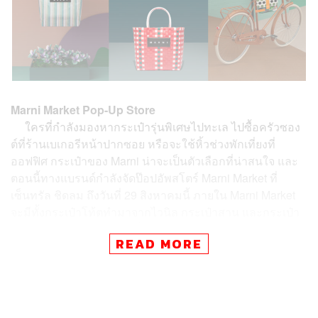
Marni Market Pop-Up Store
ใครที่กำลังมองหากระเป๋ารุ่นพิเศษไปทะเล ไปซื้อครัวซอง
ต์ที่ร้านเบเกอรีหน้าปากซอย หรือจะใช้หิ้วช่วงพักเที่ยงที่
ออฟฟิศ กระเป๋าของ Marni น่าจะเป็นตัวเลือกที่น่าสนใจ และ
ตอนนี้ทางแบรนด์กำลังจัดป๊อปอัพสโตร์ Marni Market ที่
เซ็นทรัล ชิดลม ถึงวันที่ 29 สิงหาคมนี้ ภายใน Marni Market
จะมีทั้งกระเป๋าโท้ตทำมาจากไวนิล กระเป๋าสาน และกระเป๋า
จักรยาน แถมยังมีพวกไอเท็มตกแต่งบ้าน เช่น นกฟลามิงโก
READ MORE
สานมือที่ทำจาก PVC และผ้ากันเปื้อนสำหรับเด็กๆ ด้วย