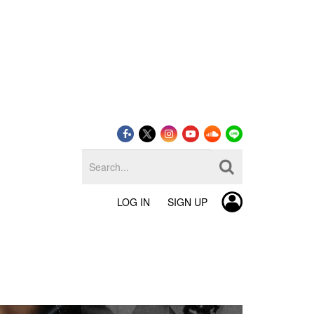
LOG IN
SIGN UP