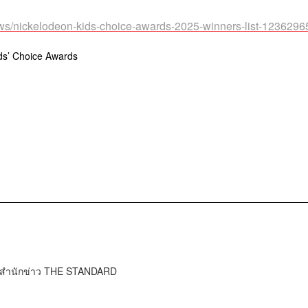
ews/nickelodeon-kids-choice-awards-2025-winners-list-1236296
ds’ Choice Awards
์ สำนักข่าว THE STANDARD