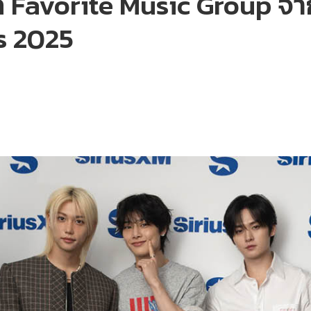
ัล Favorite Music Group จ
s 2025