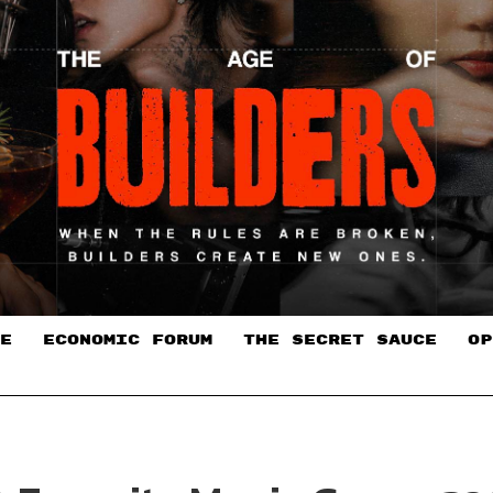
E
ECONOMIC FORUM
THE SECRET SAUCE​
OP