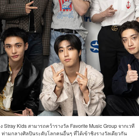
ง Stray Kids สามารถคว้ารางวัล Favorite Music Group จากเวที
 ท่ามกลางศิลปินระดับโลกคนอื่นๆ ที่ได้เข้าชิงรางวัลเดียวกัน