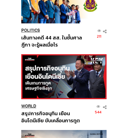
POLITICS
211
เส้นทางคดี 44 สส. ในชั้นศาล
ฎีกา จะรู้ผลเมื่อไร
WORLD
544
สรุปภารกิจอนุทิน เยือน
อินโดนีเซีย ขับเคลื่อนการทูต
เศรษฐกิจเชิงรุก ประกาศหุ้น
ส่วนยุทธศาสตร์ไทย –