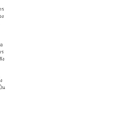
กร
วง
,
่อ
าร
ลัง
้ง
ป็น