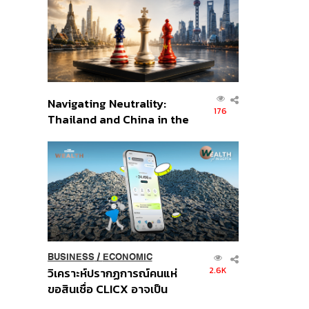
อินโดนีเซีย
Navigating Neutrality:
176
Thailand and China in the
Age of a New Global
Order
BUSINESS
/
ECONOMIC
2.6K
วิเคราะห์ปรากฏการณ์คนแห่
ขอสินเชื่อ CLICX อาจเป็น
เพียงยอดภูเขาน้ำแข็ง ของ