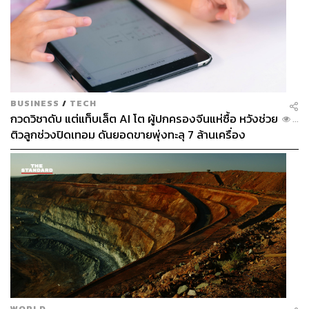
BUSINESS
/
TECH
กวดวิชาดับ แต่แท็บเล็ต AI โต ผู้ปกครองจีนแห่ซื้อ หวังช่วย
...
ติวลูกช่วงปิดเทอม ดันยอดขายพุ่งทะลุ 7 ล้านเครื่อง
WORLD