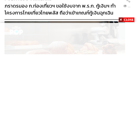
ภราดรมอง ก.ท่องเที่ยวฯ ขอใช้งบจาก พ.ร.ก. กู้เงินฯ ทำ
...
โครงการไทยเที่ยวไทยพลัส ถือว่าเข้าเกณฑ์กู้เงินฉุกเฉิน
FASHION
Karl Lagerfeld เปิดคาเฟ่แรกของแบรนด์ที่อัมสเตอร์ดัม
...