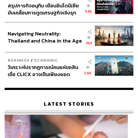
สรุปภารกิจอนุทิน เยือนอินโดนีเซีย
549
ขับเคลื่อนการทูตเศรษฐกิจเชิงรุก
ประกาศหุ้นส่วนยุทธศาสตร์ไทย –
อินโดนีเซีย
Navigating Neutrality:
Thailand and China in the Age
184
of a New Global Order
BUSINESS
/
ECONOMIC
วิเคราะห์ปรากฏการณ์คนแห่ขอสิน
2.6K
เชื่อ CLICX อาจเป็นเพียงยอด
ภูเขาน้ำแข็ง ของปัญหาหนี้ครัว
เรือนไทยที่ถูกซุกไว้
LATEST STORIES