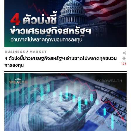
147
BUSINESS
/
MARKET
ABOUT THE AUTHOR
4 ตัวบ่งชี้ข่าวเศรษฐกิจสหรัฐฯ อ่านขาดไม่พลาดทุกขบวน
คมปทิต คงศักดิ์ศรีสกุล
173
การลงทุน
บรรณาธิการข่าวต่างประเทศ สำนักข่าว THE
STANDARD