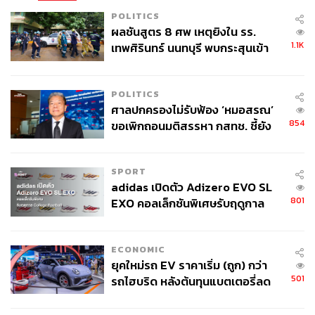
POLITICS
ผลชันสูตร 8 ศพ เหตุยิงใน รร.
1.1K
เทพศิรินทร์ นนทบุรี พบกระสุนเข้า
จุดสำคัญ ‘ศีรษะ-หน้าอก’ ครูถูกยิง
4 นัด จากระยะไกล
POLITICS
ศาลปกครองไม่รับฟ้อง ‘หมอสรณ’
854
ขอเพิกถอนมติสรรหา กสทช. ชี้ยัง
ไม่ใช่ผู้เดือดร้อนเสียหาย
SPORT
adidas เปิดตัว Adizero EVO SL
801
EXO คอลเล็กชันพิเศษรับฤดูกาล
College Football
ECONOMIC
ยุคใหม่รถ EV ราคาเริ่ม (ถูก) กว่า
501
รถไฮบริด หลังต้นทุนแบตเตอรี่ลด
ลง - จีนแห่บุกตลาดเกิดใหม่