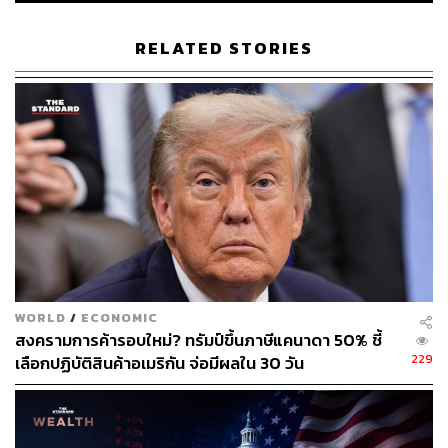
ประกาศระงับการนำเข้าสินค้าเกษตรจากสหรัฐฯ ด้วย ซึ่งเป็น
อีกหนึ่งปัจจัยที่ฉุดดัชนีดิ่งลงสู่โซนสีแดง
RELATED STORIES
พิสูจน์อักษร: ลักษณ์นารา พักตร์เพียงจันทร์
อ้างอิง:
edition.cnn.com/2019/08/05/investing/dow-stock-mar
ket-today/index.html
www.marketwatch.com/story/what-a-falling-chinese-
yuan-means-for-the-stock-market-and-the-trade-war-
2019-08-05?mod=mw_theo_homepage
www.wsj.com/articles/stocks-yuan-drop-sharply-as-tr
ade-spat-intensifies-11564981961
WORLD
/
ECONOMIC
สงครามการค้ารอบใหม่? ทรัมป์ขึ้นภาษีแคนาดา 50% ชี้
TAGS:
Dow Jones
ตลาดหุ้นสหรัฐฯ
สงครามการค้า
229
เลือกปฏิบัติสินค้าอเมริกัน จ่อมีผลใน 30 วัน
ค่าเงินหยวน