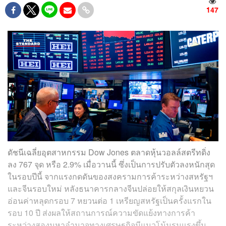
147
ดัชนีเฉลี่ยอุตสาหกรรม Dow Jones ตลาดหุ้นวอลล์สตรีทดิ่ง
ลง
767 จุด หรือ 2.9%
เมื่อวานนี้ ซึ่งเป็นการปรับตัวลงหนักสุด
ในรอบปีนี้ จากแรงกดดันของสงครามการค้าระหว่างสหรัฐฯ
และจีนรอบใหม่ หลังธนาคารกลางจีนปล่อยให้สกุลเงินหยวน
อ่อนค่าหลุดกรอบ 7 หยวนต่อ 1 เหรียญสหรัฐเป็นครั้งแรกใน
รอบ 10 ปี ส่งผลให้สถานการณ์ความขัดแย้งทางการค้า
ระหว่างสองมหาอำนาจทางเศรษฐกิจมีแนวโน้มรุนแรงขึ้น