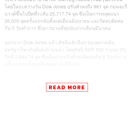
โดยในระหว่างวัน Dow Jones ปรับตัวลงถึง
961
จุด ก่อนจะรี
บาวด์ขึ้นไปปิดที่ระดับ 25,717.74 จุด ซึ่งเป็นการหลุดแนว
26,000 จุดครั้งแรกนับตั้งแต่เดือนมิถุนายน และปิดลบติดต่อ
กัน 5 วันทำการ ซึ่งยาวนานที่สุดนับจากเดือนมีนาคม
นอกจาก Dow Jones แล้ว ดัชนีหลักอื่นๆ ของตลาดหุ้น
สหรัฐฯ ก็พากันดิ่งลงถ้วนหน้า โดยดัชนี S&P 500 ร่วงลง 3%
ปิดที่ 2,844.74 จุด ซึ่งเป็นการปรับตัวลงติดต่อกัน 6 วันทำการ
ครั้งแรกนับตั้งแต่เดือนตุลาคมปีที่แล้ว
ขณะที่ดัชนี Nasdaq ซึ่งเป็นหุ้นกลุ่มเทคโนโลยีที่ได้รับผลกระ
ทบจากสงครามการค้าโดยตรง ก็ดิ่งลงถึง 3.5% ปิดที่ระดับ
READ MORE
7,726.04 จุด โดยเป็นการปรับตัวลงมากสุดนับจากวันที่ 24
ตุลาคม ปี 2018 และปิดลบยาวนานที่สุดนับตั้งแต่เดือน
พฤศจิกายน ปี 2016
ทั้งนี้การที่สกุลเงินหยวนอ่อนค่าลงแตะระดับ 7 หยวนต่อ 1
เหรียญสหรัฐ ได้สร้างความวิตกให้กับนักลงทุนในตลาดหุ้น