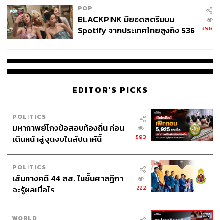
POP
BLACKPINK มียอดสตรีมบน
398
Spotify จากประเทศไทยสูงถึง 536
ล้านครั้ง ตลอด 10 ปีที่ผ่านมา
EDITOR'S PICKS
POLITICS
มหากาพย์โกงข้อสอบท้องถิ่น ก่อน
593
เดินหน้าสู่จุดจบในสัปดาห์นี้
POLITICS
เส้นทางคดี 44 สส. ในชั้นศาลฎีกา
222
จะรู้ผลเมื่อไร
WORLD