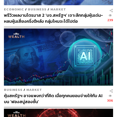
ECONOMIC
/
BUSINESS
/
MARKET
พรีวิวผลงานไตรมาส 2 ‘บจ.สหรัฐฯ’ เจาะลึกกลุ่มหุ้นเด่น-
239
หลบหุ้นเสี่ยงครึ่งปีหลัง กลุ่มไหนจะได้ไปต่อ
BUSINESS
/
MARKET
หุ้นสหรัฐฯ อาจแพงกว่าที่คิด เมื่อทุกคนยอมจ่ายให้กับ AI
306
บน ‘ฟองสบู่สองชั้น’