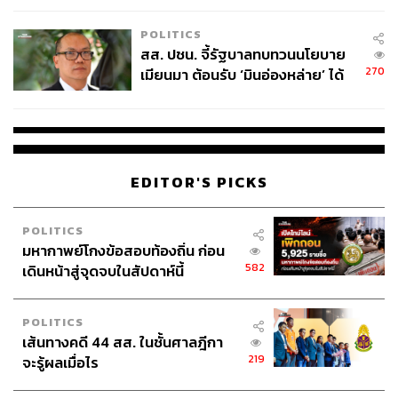
เหมาะสม
POLITICS
สส. ปชน. จี้รัฐบาลทบทวนนโยบาย
270
เมียนมา ต้อนรับ ‘มินอ่องหล่าย’ ได้
แค่สัญญาว่างเปล่า
EDITOR'S PICKS
POLITICS
มหากาพย์โกงข้อสอบท้องถิ่น ก่อน
582
เดินหน้าสู่จุดจบในสัปดาห์นี้
POLITICS
เส้นทางคดี 44 สส. ในชั้นศาลฎีกา
219
จะรู้ผลเมื่อไร