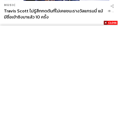
MUSIC
Travis Scott ไม่รู้สึกกดดันที่ไม่เคยชนะรางวัลแกรมมี่ แม้
...
มีชื่อเข้าชิงมาแล้ว 10 ครั้ง
News
Wealth
Pop
Podcast
Video
Now
Opinion
Careers
Events
Privacy
About
Contact
Policy
FOR
ADVERTISING
TAGS:
Stefanos Koukas
Red Bull Dance Your Style
MEMBERSHIP
Red Bull Dance Your Style World Final 2025