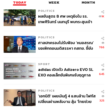
TODAY
WEEK
MONTH
POLITICS
ผลชันสูตร 8 ศพ เหตุยิงใน รร.
1K
เทพศิรินทร์ นนทบุรี พบกระสุนเข้า
จุดสำคัญ ‘ศีรษะ-หน้าอก’ ครูถูกยิง
4 นัด จากระยะไกล
POLITICS
ศาลปกครองไม่รับฟ้อง ‘หมอสรณ’
766
ขอเพิกถอนมติสรรหา กสทช. ชี้ยัง
ไม่ใช่ผู้เดือดร้อนเสียหาย
SPORT
adidas เปิดตัว Adizero EVO SL
645
EXO คอลเล็กชันพิเศษรับฤดูกาล
College Football
POLITICS
‘เอกนิติ’ เผยเงินกู้ 4 แสนล้าน โฟกัส
325
เปลี่ยนผ่านพลังงาน ลุ้น ‘ไทยช่วย
ไทยพลัส’ เฟส 2 รอประเมินความ