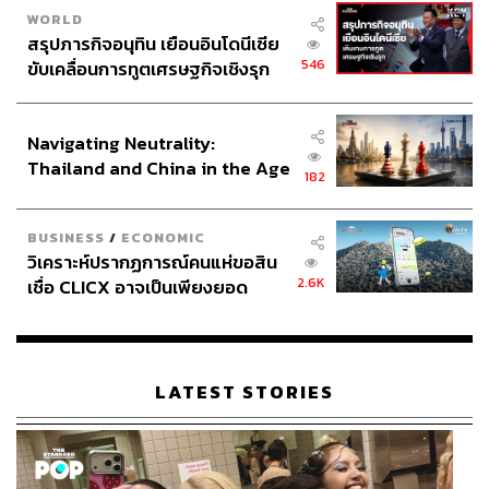
WORLD
สรุปภารกิจอนุทิน เยือนอินโดนีเซีย
546
ขับเคลื่อนการทูตเศรษฐกิจเชิงรุก
ประกาศหุ้นส่วนยุทธศาสตร์ไทย –
อินโดนีเซีย
Navigating Neutrality:
Thailand and China in the Age
182
of a New Global Order
BUSINESS
/
ECONOMIC
วิเคราะห์ปรากฏการณ์คนแห่ขอสิน
2.6K
เชื่อ CLICX อาจเป็นเพียงยอด
ภูเขาน้ำแข็ง ของปัญหาหนี้ครัว
เรือนไทยที่ถูกซุกไว้
LATEST STORIES