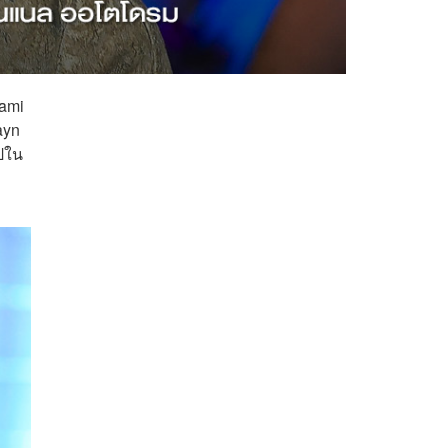
iami
ayn
ปใน