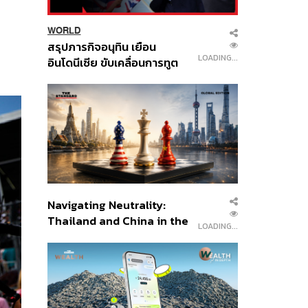
WORLD
สรุปภารกิจอนุทิน เยือน
LOADING...
อินโดนีเซีย ขับเคลื่อนการทูต
เศรษฐกิจเชิงรุก ประกาศหุ้น
ส่วนยุทธศาสตร์ไทย –
อินโดนีเซีย
Navigating Neutrality:
Thailand and China in the
LOADING...
Age of a New Global
Order