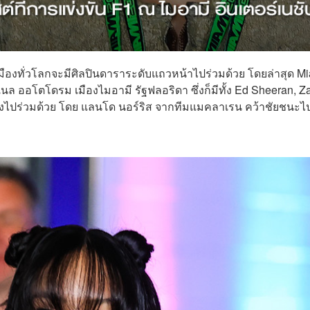
มืองทั่วโลกจะมีศิลปินดาราระดับแถวหน้าไปร่วมด้วย โดยล่าสุด M
นแนล ออโตโดรม เมืองไมอามี รัฐฟลอริดา
ซึ่ง
ก็มีทั้ง Ed Sheeran, Z
งไปร่วมด้วย โดย
แลนโด นอร์ริส
จากทีม
แมคลาเรน คว้าชัย
ชนะไ