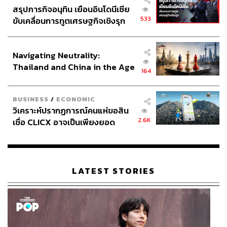
สรุปภารกิจอนุทิน เยือนอินโดนีเซีย
533
ขับเคลื่อนการทูตเศรษฐกิจเชิงรุก
ประกาศหุ้นส่วนยุทธศาสตร์ไทย –
อินโดนีเซีย
Navigating Neutrality:
Thailand and China in the Age
164
of a New Global Order
BUSINESS
/
ECONOMIC
วิเคราะห์ปรากฏการณ์คนแห่ขอสิน
2.6K
เชื่อ CLICX อาจเป็นเพียงยอด
ภูเขาน้ำแข็ง ของปัญหาหนี้ครัว
เรือนไทยที่ถูกซุกไว้
LATEST STORIES