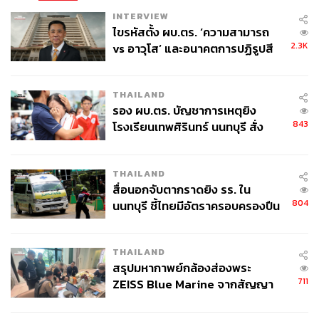
INTERVIEW
ไขรหัสตั้ง ผบ.ตร. ‘ความสามารถ
2.3K
vs อาวุโส’ และอนาคตการปฏิรูปสี
กากี กับ พล.ต.อ. เอก อังสนานนท์
THAILAND
รอง ผบ.ตร. บัญชาการเหตุยิง
843
โรงเรียนเทพศิรินทร์ นนทบุรี สั่ง
ค้นหา 2 รอบยืนยันไร้คนติดค้าง พบ
ศพปู่-ย่าที่บ้านพักผู้ก่อเหตุ
THAILAND
สื่อนอกจับตากราดยิง รร. ใน
804
นนทบุรี ชี้ไทยมีอัตราครอบครองปืน
สูงในระดับต้นของภูมิภาค
THAILAND
สรุปมหากาพย์กล้องส่องพระ
711
ZEISS Blue Marine จากสัญญา
ผลิต 8.3 ล้าน สู่ข้อพิพาท ‘มา
เวลล์ฯ’ ฟ้อง ‘โทน บางแค’ ผิดนัด