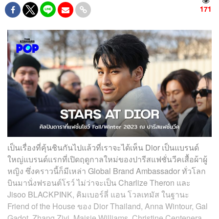
171
เป็นเรื่องที่คุ้นชินกันไปแล้วที่เราจะได้เห็น Dior เป็นแบรนด์
ใหญ่แบรนด์แรกที่เปิดฤดูกาลใหม่ของปารีสแฟชั่นวีคเสื้อผ้าผู้
หญิง ซึ่งคราวนี้ก็มีเหล่า Global Brand Ambassador ทั่วโลก
บินมานั่งฟรอนต์โรว์ ไม่ว่าจะเป็น Charlize Theron และ
Jisoo BLACKPINK,
คิมเบอร์ลี่ แอน โวลเทมัส ในฐานะ
Friend of the House ของ Dior Thailand, Anna Wintour, Gal
Gadot, Zhang Ziyi, Maisie Williams, Christine Centenera,