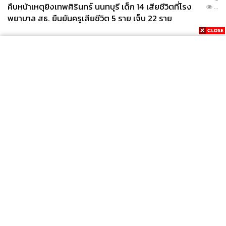
ABOUT THE AUTHOR
คืบหน้าเหตุยิงเทพศิรินทร์ นนทบุรี เด็ก 14 เสียชีวิตที่โรง
...
พยาบาล สธ. ยืนยันครูเสียชีวิต 5 ราย เจ็บ 22 ราย
คริสตอฟเฟอร์ สเวนซัน
บรรณาธิการแฟชั่นและคัลเจอร์ต่างประเทศ
ประจำสำนักข่าว THE STANDARD
News
Wealth
Pop
Podcast
Video
Now
Opinion
Careers
Events
Privacy
About
Contact
Policy
FOR
ADVERTISING
MEMBERSHIP