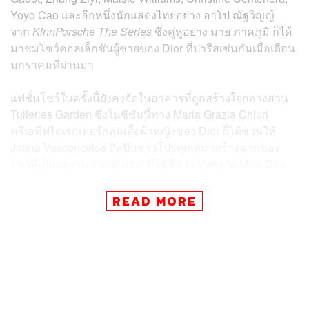
Yoyo Cao และอีกหนึ่งนักแสดงไทยอย่าง อาโป ณัฐวิญญ์
จาก
KinnPorsche The Series
ซึ่งคู่หูอย่าง มาย ภาคภูมิ ก็ได้
มาชมโชว์คอลเล็กชันผู้ชายของ Dior ที่ปารีสเช่นกันเมื่อเดือน
มกราคมที่ผ่านมา
แฟชั่นโชว์ในครั้งนี้ยังคงจัดในอาคารที่ถูกสร้างใจกลางสวน
Tuileries Garden ซึ่งในซีซันนี้ทาง Maria Grazia Chiuri
ครีเอทีฟไดเรกเตอร์กลุ่มเสื้อผ้าหญิงของ Dior ก็ได้ชวนให้
Joana Vasconcelos ศิลปินชาวโปรตุเกสมาสร้างฉากของ
โชว์ที่เป็นผลงาน Installation ที่ใช้ชื่อว่า Valkyrie Miss Dior
ส่วนเสื้อผ้าทั้ง 96 ลุคก็ได้แรงบันดาลใจจากเรื่องราวของ
Catherine Dior, Édith Piaf และ Juliette Gréco
READ MORE