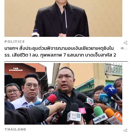
TAGS:
Maisie Williams
Zhang Ziyi
Charlize Theron
POLITICS
ศิลปิน
Paris Fashion Week
Gal Gadot
นายกฯ สั่งประชุมด่วนพิจารณามอบเงินเยียวยาเหตุยิงใน
คิมเบอร์ลี่ แอน โวลเทมัส
Jisoo BLACKPINK
...
รร. เสียชีวิต 1 ลบ. ทุพพลภาพ 7 แสนบาท บาดเจ็บสาหัส 2
แฟชั่นโชว์ (Fashion Show)
Dior
Yoyo Cao
Anna Wintour
Christine Centenera
แสนบาท บาดเจ็บเล็กน้อย 1 แสนบาท
171
THAILAND