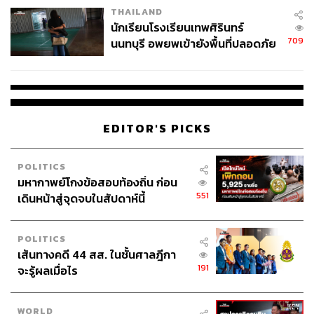
THAILAND
จ่ายหนี้-แอบระบุแบรนด์
นักเรียนโรงเรียนเทพศิรินทร์
709
นนทบุรี อพยพเข้ายังพื้นที่ปลอดภัย
ชั่วคราว หลังเหตุใช้อาวุธปืนภายใน
โรงเรียนคลี่คลาย
EDITOR'S PICKS
POLITICS
มหากาพย์โกงข้อสอบท้องถิ่น ก่อน
551
เดินหน้าสู่จุดจบในสัปดาห์นี้
POLITICS
เส้นทางคดี 44 สส. ในชั้นศาลฎีกา
191
จะรู้ผลเมื่อไร
WORLD