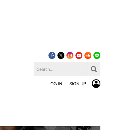
LOG IN
SIGN UP