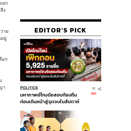
งออก
ลึง
EDITOR'S PICK
บความ
อยู่
ลือก
บ
ญญา
POLITICS
491
มหากาพย์โกงข้อสอบท้องถิ่น
ก่อนเดินหน้าสู่จุดจบในสัปดาห์
นี้