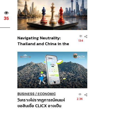
อินโดนีเซีย
35
Navigating Neutrality:
134
Thailand and China in the
Age of a New Global
Order
BUSINESS
/
ECONOMIC
2.3K
วิเคราะห์ปรากฏการณ์คนแห่
ขอสินเชื่อ CLICX อาจเป็น
เพียงยอดภูเขาน้ำแข็ง ของ