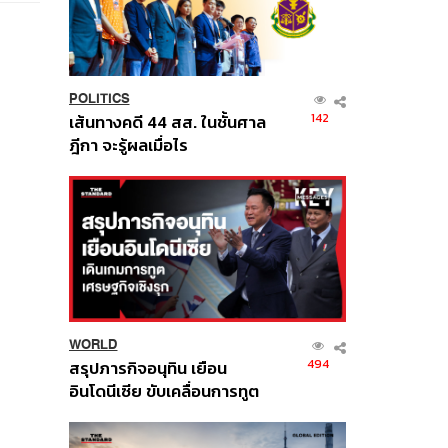
POLITICS
142
เส้นทางคดี 44 สส. ในชั้นศาล
ฎีกา จะรู้ผลเมื่อไร
WORLD
494
สรุปภารกิจอนุทิน เยือน
อินโดนีเซีย ขับเคลื่อนการทูต
เศรษฐกิจเชิงรุก ประกาศหุ้น
ส่วนยุทธศาสตร์ไทย –