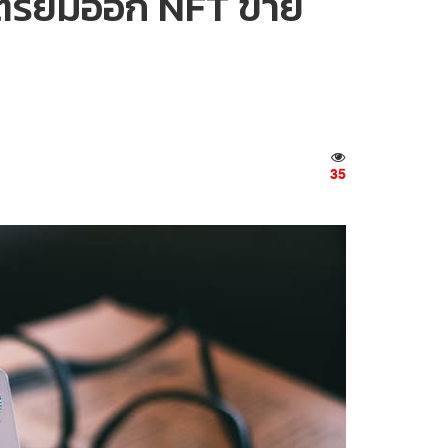
เตรียมออก NFT ขาย
35