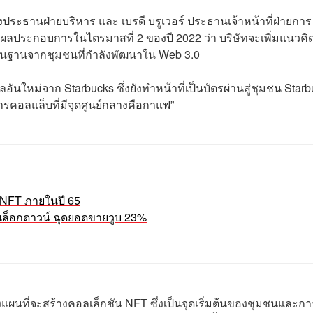
งประธานฝ่ายบริหาร และ เบรดี บรูเวอร์ ประธานเจ้าหน้าที่ฝ่ายการ
ลประกอบการในไตรมาสที่ 2 ของปี 2022 ว่า บริษัทจะเพิ่มแนวคิ
ีพื้นฐานจากชุมชนที่กำลังพัฒนาใน Web 3.0
อันใหม่จาก Starbucks ซึ่งยังทำหน้าที่เป็นบัตรผ่านสู่ชุมชน Star
รคอลแล็บที่มีจุดศูนย์กลางคือกาแฟ”
ก NFT ภายในปี 65
ีนล็อกดาวน์ ฉุดยอดขายวูบ 23%
างแผนที่จะสร้างคอลเล็กชัน NFT ซึ่งเป็นจุดเริ่มต้นของชุมชนและกา