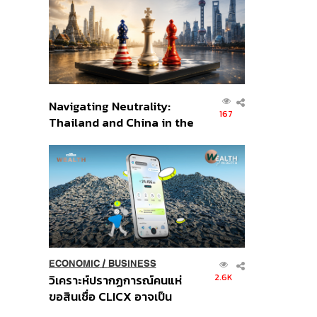
อินโดนีเซีย
Navigating Neutrality:
167
Thailand and China in the
Age of a New Global
Order
ECONOMIC
/
BUSINESS
2.6K
วิเคราะห์ปรากฏการณ์คนแห่
ขอสินเชื่อ CLICX อาจเป็น
เพียงยอดภูเขาน้ำแข็ง ของ