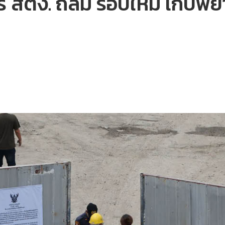
ร สตง. ถล่ม รอบใหม่ เก็บพยา