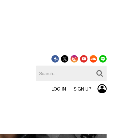
LOG IN
SIGN UP