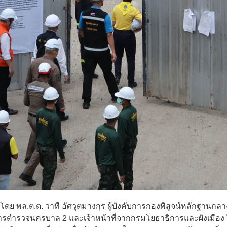
 นำโดย พล.ต.ต. วาที อัศวุตมางกุร ผู้บังคับการกองพิสูจน์หลักฐานกลา
บการตำรวจนครบาล 2 และเจ้าหน้าที่จากกรมโยธาธิการและผังเมือง 