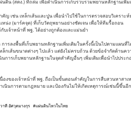
ดิน (สตง.) ที่ถล่ม เพื่อดำเนินการเก็บรวบรวมพยานหลักฐานเพิ่มเ
ยานสำคัญ เช่น เหล็กเส้นและปูน เพื่อนำไปใช้ในการตรวจสอบวิเคราะห
ง (มาร์คจุด) ที่เก็บวัตถุพยานอย่างชัดเจน เพื่อให้ทีมรื้อถอน
เจ้าหน้าที่ พฐ. ได้อย่างถูกต้องและแม่นยำ
 การลงพื้นที่เก็บพยานหลักฐานเพิ่มเติมในครั้งนี้เป็นไปตามแผนที่ได
็บเหล็กเส้นขนาดต่างๆ ไปแล้ว แต่ยังไม่ครบถ้วน ด้วยข้อจำกัดด้านค
ำเนินการเก็บพยานหลักฐานในจุดสำคัญอื่นๆ เพิ่มเติมเพื่อนำไปประก
่องของเจ้าหน้าที่ พฐ. ถือเป็นขั้นตอนสำคัญในการสืบสวนหาสาเห
ดำเนินการตามกฎหมาย และป้องกันไม่ให้เกิดเหตุการณ์เช่นนี้ขึ้นอี
วาที อัศวุตมางกุร
แผ่นดินไหวในไทย