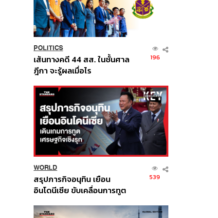
POLITICS
196
เส้นทางคดี 44 สส. ในชั้นศาล
ฎีกา จะรู้ผลเมื่อไร
WORLD
539
สรุปภารกิจอนุทิน เยือน
อินโดนีเซีย ขับเคลื่อนการทูต
เศรษฐกิจเชิงรุก ประกาศหุ้น
ส่วนยุทธศาสตร์ไทย –