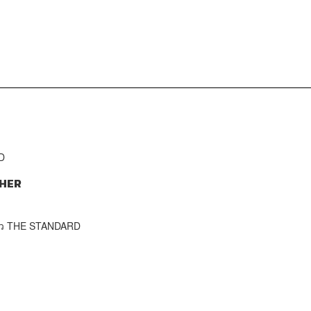
D
HER
าว THE STANDARD