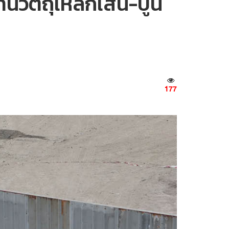
นวัตถุเหล็กเส้น-ปูน
177