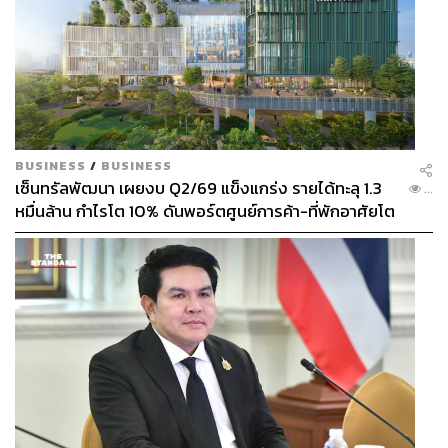
BUSINESS
/
BUSINESS
เซ็นทรัลพัฒนา เผยงบ Q2/69 แข็งแกร่ง รายได้ทะลุ 1.3
...
หมื่นล้าน กำไรโต 10% ดันพอร์ตศูนย์การค้า-ที่พักอาศัยโต
ยกแผง