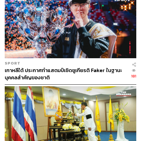
SPORT
เกาหลีใต้ ประกาศทำแสตมป์เชิดชูเกียรติ Faker ในฐานะ
181
บุคคลสำคัญของชาติ
นางสมรกล่าวต่อว่า ในวันเดียวกันนี้ ยังเป็นวันแรกจำหน่าย
ตราไปรษณียากรทั่วไป เพื่อการใช้งานชุดใหม่คือ แสตมป์
พระฉายาลักษณ์สมเด็จพระเจ้าอยู่หัวมหาวชิราลงกรณ บดิ
นทรเทพยวรางกูร ที่ได้ทรงพระราชทานพระราชานุญาตให้
นำพระฉายาลักษณ์ครึ่งพระองค์ ทรงประดับเครื่องราช
อิสริยาภรณ์อันเป็นโบราณมงคลนพรัตนราชวราภรณ์ มา
เป็นแบบประกอบลวดลายไทย และคำว่า ‘ประเทศไทย
THAILAND’ พร้อมตัวเลขบอกชนิดราคาเลขไทยและเลขอา