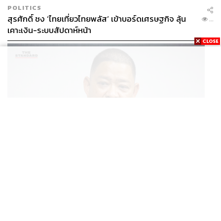
POLITICS
สุรศักดิ์ ชง ‘ไทยเที่ยวไทยพลัส’ เข้าบอร์ดเศรษฐกิจ ลุ้น
...
เคาะเงิน-ระบบสัปดาห์หน้า
THAILAND
โฆษก กห.-ทร. ชี้แจงแผนจัดหาเรือฟริเกตเป้าหมายสูงสุด
...
8 ลำ พิจารณาแยกทีละลำ โปร่งใส ไร้ล็อกสเปก