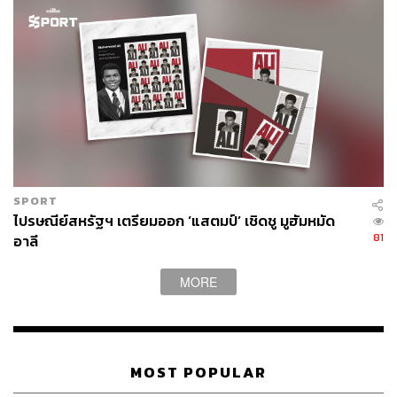
ทั้งนี้ ตราไปรษณียากรทั้ง 2 ชุด วางจำหน่ายพร้อมกัน ณ
ที่ทำการไปรษณีย์ทั่วประเทศ ตั้งแต่วันที่ 28 กรกฎาคม 2561
เป็นต้นไป สอบถามข้อมูลเพิ่มเติมที่ THP Contact Center
1545 ดูรายละเอียดที่
www.thailandpost.co.th
TAGS:
พระบาทสมเด็จพระวชิรเกล้าเจ้าอยู่หัว
บริษัท ไปรษณีย์ไทย จำกัด
แสตมป์
SPORT
ไปรษณีย์สหรัฐฯ เตรียมออก ‘แสตมป์’ เชิดชู มูฮัมหมัด
81
อาลี
MORE
251
MOST POPULAR
ABOUT THE AUTHOR