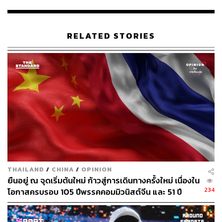
สาขาอักษรศาสตร์ ด้านการทหาร จากมหาวิทยาลัย
นิวเซาท์เวลส์ ประเทศออสเตรเลีย แล้วทรงศึกษาต่อที่
โรงเรียนเสนาธิการทหารบก ประกอบพื้นหลังเป็นลวดลาย
RELATED STORIES
ไทยสีเหลืองทอง พร้อมคำบรรยาย 66 พรรษา สมเด็จ
พระเจ้าอยู่หัวมหาวชิราลงกรณ บดินทรเทพยวรางกูร ทั้งนี้
แสตมป์ชุดดังกล่าวจำหน่ายในราคาดวงละ 10 บาท และซอง
วันแรกจำหน่ายราคา 20 บาท
THAILAND
/
CHINA
/
OPINION
ยืนอยู่ ณ จุดเริ่มต้นใหม่ ก้าวสู่การเดินทางครั้งใหม่ เนื่องใน
234
โอกาสครบรอบ 105 ปีพรรคคอมมิวนิสต์จีน และ 51 ปี
ความสัมพันธ์จีนและไทย