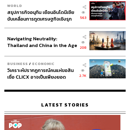
WORLD
สรุปภารกิจอนุทิน เยือนอินโดนีเซีย
563
ขับเคลื่อนการทูตเศรษฐกิจเชิงรุก
ประกาศหุ้นส่วนยุทธศาสตร์ไทย –
อินโดนีเซีย
Navigating Neutrality:
Thailand and China in the Age
208
of a New Global Order
BUSINESS
/
ECONOMIC
วิเคราะห์ปรากฏการณ์คนแห่ขอสิน
2.7K
เชื่อ CLICX อาจเป็นเพียงยอด
ภูเขาน้ำแข็ง ของปัญหาหนี้ครัว
เรือนไทยที่ถูกซุกไว้
LATEST STORIES