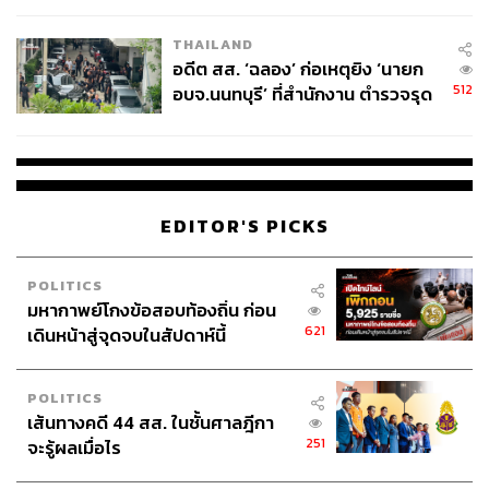
EU บังคับปีหน้า
THAILAND
อดีต สส. ‘ฉลอง’ ก่อเหตุยิง ‘นายก
512
อบจ.นนทบุรี’ ที่สำนักงาน ตำรวจรุด
ลงพื้นที่
EDITOR'S PICKS
POLITICS
มหากาพย์โกงข้อสอบท้องถิ่น ก่อน
621
เดินหน้าสู่จุดจบในสัปดาห์นี้
POLITICS
เส้นทางคดี 44 สส. ในชั้นศาลฎีกา
251
จะรู้ผลเมื่อไร