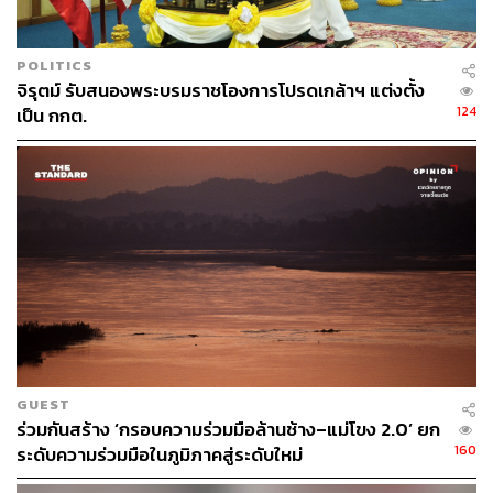
รบิก มีด้วยกัน 12 ชนิดราคา ได้แก่ ราคา 1 บาท, 2 บาท, 3
บาท, 5 บาท, 6 บาท, 7 บาท, 9 บาท, 10 บาท, 12 บาท, 15
POLITICS
บาท, 50 บาท และ 100 บาท นอกจากนั้นยังมีแผ่นชีตที่ระลึก
จิรุตม์ รับสนองพระบรมราชโองการโปรดเกล้าฯ แต่งตั้ง
คละทุกชนิดราคารวมกัน ราคา 250 บาท และซองวันแรก
124
เป็น กกต.
จำหน่ายราคา 265 บาท (3 ซอง) โดยแสตมป์ชุดดังกล่าวถือ
เป็น ‘แสตมป์พระฉายาลักษณ์’ ชุดแรกแห่งรัชกาลปัจจุบัน
GUEST
ร่วมกันสร้าง ‘กรอบความร่วมมือล้านช้าง–แม่โขง 2.0’ ยก
160
ระดับความร่วมมือในภูมิภาคสู่ระดับใหม่