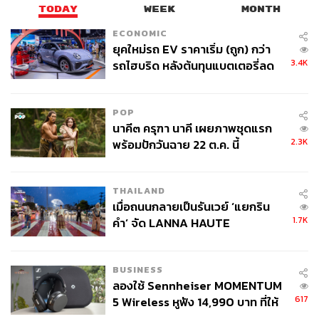
THE STANDARD TEAM
TODAY
WEEK
MONTH
กองบรรณาธิการ THE STANDARD
ECONOMIC
ยุคใหม่รถ EV ราคาเริ่ม (ถูก) กว่า
3.4K
รถไฮบริด หลังต้นทุนแบตเตอรี่ลด
ลง - จีนแห่บุกตลาดเกิดใหม่
POP
นาคี๓ ครุฑา นาคี เผยภาพชุดแรก
2.3K
พร้อมปักวันฉาย 22 ต.ค. นี้
THAILAND
เมื่อถนนกลายเป็นรันเวย์ ‘แยกริน
1.7K
คำ’ จัด LANNA HAUTE
COUTURE กลางสายฝน
BUSINESS
ลองใช้ Sennheiser MOMENTUM
617
5 Wireless หูฟัง 14,990 บาท ที่ให้
ผู้ใช้ถอดเปลี่ยนแบตเองได้ ก่อนกฎ