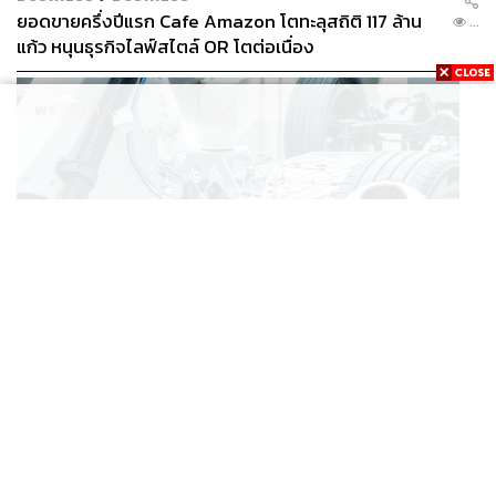
ยอดขายครึ่งปีแรก Cafe Amazon โตทะลุสถิติ 117 ล้าน
...
แก้ว หนุนธุรกิจไลฟ์สไตล์ OR โตต่อเนื่อง
BUSINESS
/
ECONOMIC
‘เอกนิติ’ เล็งงัดมาตรการใหม่ ลดภาษีสรรพสามิต หวังดึง
...
ผู้ผลิต EV มาตั้งโรงงานในไทย