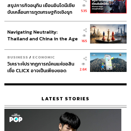
สรุปภารกิจอนุทิน เยือนอินโดนีเซีย
535
ขับเคลื่อนการทูตเศรษฐกิจเชิงรุก
ประกาศหุ้นส่วนยุทธศาสตร์ไทย –
อินโดนีเซีย
Navigating Neutrality:
Thailand and China in the Age
165
of a New Global Order
BUSINESS
/
ECONOMIC
วิเคราะห์ปรากฏการณ์คนแห่ขอสิน
2.6K
เชื่อ CLICX อาจเป็นเพียงยอด
ภูเขาน้ำแข็ง ของปัญหาหนี้ครัว
เรือนไทยที่ถูกซุกไว้
LATEST STORIES