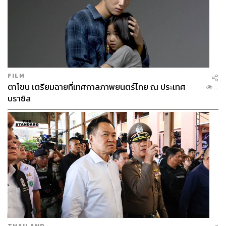
FILM
ตาโขน เตรียมฉายที่เทศกาลภาพยนตร์ไทย ณ ประเทศ
...
บราซิล
THAILAND