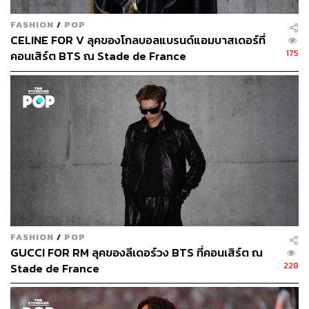
ABOUT THE AUTHOR
FASHION
/
POP
CELINE FOR V ลุคของโกลบอลแบรนด์แอมบาสเดอร์ที่
สมศักดิ์ จันทวิชชประภา
175
คอนเสิร์ต BTS ณ Stade de France
โปรดิวเซอร์ คอลัมนิสต์ และบรรณาธิการ ผู้
หลงใหลในความตื่นเต้นของกีฬาและความ
สงบของการอ่านหนังสือเงียบๆ
FASHION
/
POP
GUCCI FOR RM ลุคของลีเดอร์วง BTS ที่คอนเสิร์ต ณ
228
Stade de France