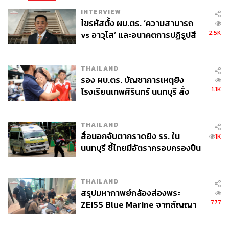
INTERVIEW
ไขรหัสตั้ง ผบ.ตร. ‘ความสามารถ
2.5K
vs อาวุโส’ และอนาคตการปฏิรูปสี
กากี กับ พล.ต.อ. เอก อังสนานนท์
THAILAND
รอง ผบ.ตร. บัญชาการเหตุยิง
1.1K
โรงเรียนเทพศิรินทร์ นนทบุรี สั่ง
ค้นหา 2 รอบยืนยันไร้คนติดค้าง พบ
ศพปู่-ย่าที่บ้านพักผู้ก่อเหตุ
THAILAND
สื่อนอกจับตากราดยิง รร. ใน
1K
นนทบุรี ชี้ไทยมีอัตราครอบครองปืน
สูงในระดับต้นของภูมิภาค
THAILAND
สรุปมหากาพย์กล้องส่องพระ
777
ZEISS Blue Marine จากสัญญา
ผลิต 8.3 ล้าน สู่ข้อพิพาท ‘มา
เวลล์ฯ’ ฟ้อง ‘โทน บางแค’ ผิดนัด