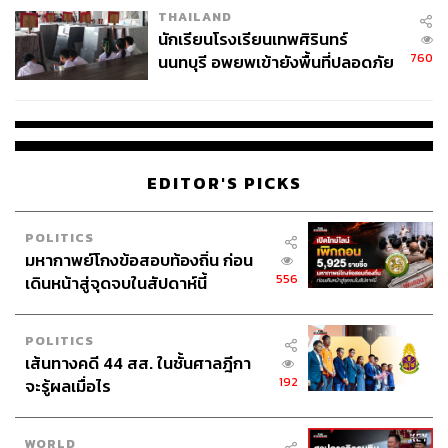
THAILAND
จ่ายหนี้-แอบระบุแบรนด์
นักเรียนโรงเรียนเทพศิรินทร์
760
นนทบุรี อพยพเข้ายังพื้นที่ปลอดภัย
ชั่วคราว หลังเหตุใช้อาวุธปืนภายใน
โรงเรียนคลี่คลาย
EDITOR'S PICKS
POLITICS
มหากาพย์โกงข้อสอบท้องถิ่น ก่อน
556
เดินหน้าสู่จุดจบในสัปดาห์นี้
POLITICS
เส้นทางคดี 44 สส. ในชั้นศาลฎีกา
192
จะรู้ผลเมื่อไร
WORLD