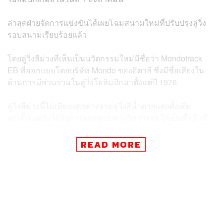
ล่าสุดฝ่ายจัดการแข่งขันได้เผยโฉมสนามใหม่ที่ปรับปรุงลู่วิ่ง
รอบสนามเรียบร้อยแล้ว
โดยลู่วิ่งสีม่วงที่เห็นเป็นนวัตกรรมใหม่มีชื่อว่า Mondotrack
EB ที่ออกแบบโดยบริษัท Mondo ของอิตาลี ซึ่งมีชื่อเสียงใน
ด้านการมีส่วนร่วมในลู่วิ่งโอลิมปิกมาตั้งแต่ปี 1976
ลู่วิ่งสีม่วงนี้ไม่เพียงแตกต่างจากลู่วิ่งสีน้ำตาลแดงดั้งเดิม
เท่านั้น แต่ยังได้รับการออกแบบทางวิศวกรรมให้เป็นพื้นผิวที่
ทำให้วิ่งได้เร็วที่สุดในโลก ซึ่ง Mondo ยืนยันว่าจะสร้างความ
ตื่นเต้นเร้าใจให้กับทั้งนักกีฬาและผู้ชมได้อย่างแน่นอน
READ MORE
ขณะที่ อาแลง บลอนเดล หัวหน้าฝ่ายกรีฑาและพารากรีฑา
ในการแข่งขันกีฬาโอลิมปิกเกมส์ที่ปารีส เปิดเผยว่า สีม่วงสอง
เฉดสีที่ตัดกันนี้ออกแบบมาเพื่อยกระดับประสบการณ์การมอง
เห็นของผู้ชมอีกด้วย