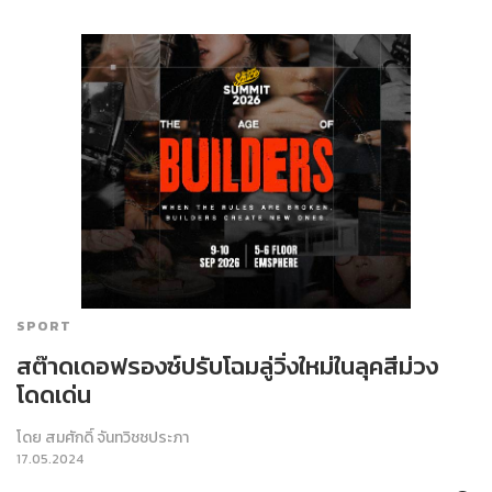
SPORT
สต๊าดเดอฟรองซ์ปรับโฉมลู่วิ่งใหม่ในลุคสีม่วง
โดดเด่น
โดย
สมศักดิ์ จันทวิชชประภา
17.05.2024