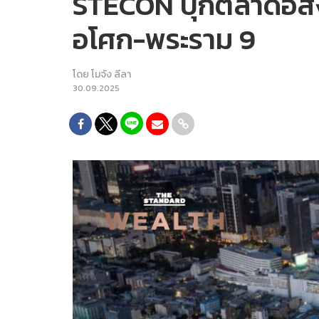
STECON บุกตลาดอสัง
อโศก-พระราม 9
โดย
โมจัง ลีลา
30.09.2025