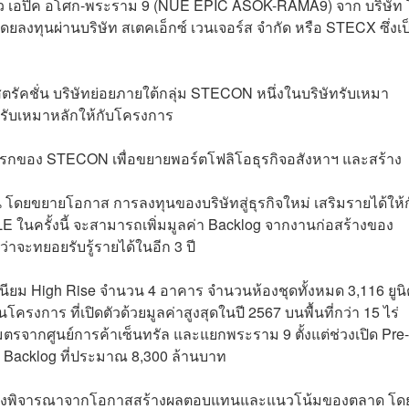
ิว เอปิค อโศก-พระราม 9 (NUE EPIC ASOK-RAMA9) จาก บริษัท
ยลงทุนผ่านบริษัท สเตคเอ็กซ์ เวนเจอร์ส จำกัด หรือ STECX ซึ่งเป
นสตรัคชั่น บริษัทย่อยภายใต้กลุ่ม STECON หนึ่งในบริษัทรับเหมา
้รับเหมาหลักให้กับโครงการ
แรกของ STECON เพื่อขยายพอร์ตโฟลิโอธุรกิจอสังหาฯ และสร้าง
ยืน โดยขยายโอกาส การลงทุนของบริษัทสู่ธุรกิจใหม่ เสริมรายได้ให้
E ในครั้งนี้ จะสามารถเพิ่มมูลค่า Backlog จากงานก่อสร้างของ
่าจะทยอยรับรู้รายได้ในอีก 3 ปี
นียม High Rise จำนวน 4 อาคาร จำนวนห้องชุดทั้งหมด 3,116 ยูนิ
ครงการ ที่เปิดตัวด้วยมูลค่าสูงสุดในปี 2567 บนพื้นที่กว่า 15 ไร่
รจากศูนย์การค้าเซ็นทรัล และแยกพระราม 9 ตั้งแต่ช่วงเปิด Pre-
น Backlog ที่ประมาณ 8,300 ล้านบาท
้องพิจารณาจากโอกาสสร้างผลตอบแทนและแนวโน้มของตลาด โด