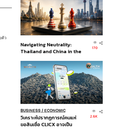
อินโดนีเซีย
ยตัว
Navigating Neutrality:
170
Thailand and China in the
Age of a New Global
Order
BUSINESS
/
ECONOMIC
2.6K
วิเคราะห์ปรากฏการณ์คนแห่
ขอสินเชื่อ CLICX อาจเป็น
เพียงยอดภูเขาน้ำแข็ง ของ