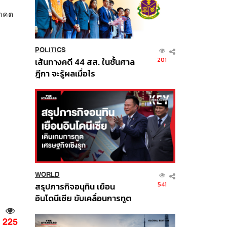
นาคต
POLITICS
201
เส้นทางคดี 44 สส. ในชั้นศาล
ฎีกา จะรู้ผลเมื่อไร
WORLD
541
สรุปภารกิจอนุทิน เยือน
อินโดนีเซีย ขับเคลื่อนการทูต
เศรษฐกิจเชิงรุก ประกาศหุ้น
ส่วนยุทธศาสตร์ไทย –
225