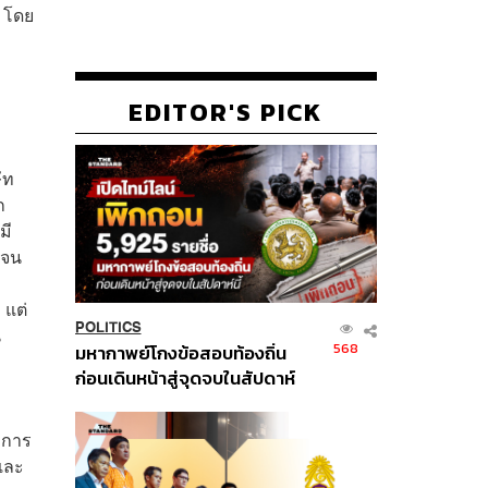
์ โดย
EDITOR'S PICK
ัท
ก
มี
เจน
 แต่
POLITICS
น
568
มหากาพย์โกงข้อสอบท้องถิ่น
ก่อนเดินหน้าสู่จุดจบในสัปดาห์
นี้
กการ
และ