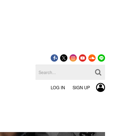
LOG IN
SIGN UP