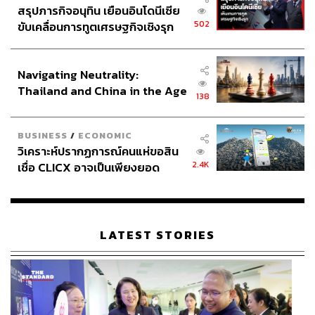
ไม่เคยเห็นเราในฐานะผู้บริหารงานต่างๆ
สรุปภารกิจอนุทิน เยือนอินโดนีเซีย
502
ขับเคลื่อนการทูตเศรษฐกิจเชิงรุก
ประกาศหุ้นส่วนยุทธศาสตร์ไทย –
อินโดนีเซีย
มาเป็นเมนเทอร์ที่ต้องสอนคนมันเหมือนเดจาวูที่ได้เห็นตัวเรา
Navigating Neutrality:
เองสมัยทำงานในวงการบันเทิงใหม่ๆ ไหมครับ
Thailand and China in the Age
ริต้าเห็นตัวเองมากๆ เลยค่ะ ก่อนที่จะมาเป็นเมนเทอร์ ริต้าก็
138
of a New Global Order
ทำการบ้านก่อน โดยการย้อนดูทุกซีซันที่ผ่านมา เขาเล่นเกม
กันแบบไหน แต่ดูทั้งหมดแล้วไม่มีอันไหนที่เป็นตัวเราเลย
BUSINESS
/
ECONOMIC
เพราะฉะนั้นเราก็เป็นตัวเราแบบนี้นี่แหละ ริต้าจริงๆ เป็นคน
วิเคราะห์ปรากฏการณ์คนแห่ขอสิน
ตลก เป็นคนเฮฮาสนุกสนาน เวลาเล่นก็เล่น แต่เวลาทำงานก็
2.4K
เชื่อ CLICX อาจเป็นเพียงยอด
จริงจัง
ภูเขาน้ำแข็ง ของปัญหาหนี้ครัว
เรือนไทยที่ถูกซุกไว้
LATEST STORIES