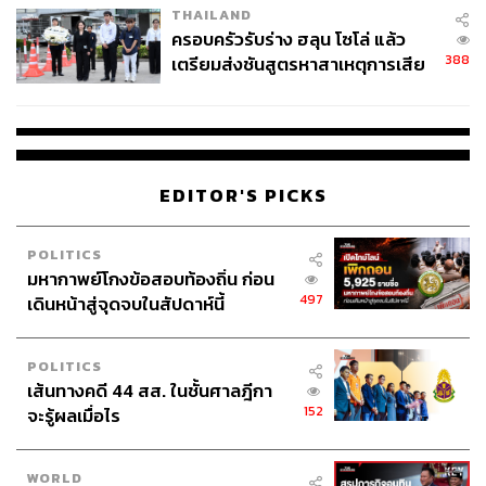
THAILAND
ครอบครัวรับร่าง ฮลุน โซโล่ แล้ว
388
เตรียมส่งชันสูตรหาสาเหตุการเสีย
ชีวิต
EDITOR'S PICKS
ในฐานะเมนเทอร์ใหม่แกะกล่อง จุดแข็งและจุดอ่อนของริต้า
ในการเป็นเมนเทอร์คืออะไร
POLITICS
จุดอ่อนนี่คนจะเห็นเยอะ ด้วยความที่เสียงริต้าเป็นแบบนี้ มัน
มหากาพย์โกงข้อสอบท้องถิ่น ก่อน
แก้ไม่ได้ และริต้าก็มีความอ่อนหวาน บทที่เล่นละครมาก็เป็น
497
เดินหน้าสู่จุดจบในสัปดาห์นี้
นางเอกร้องไห้โดนทำร้าย ภาพของริต้ามันก็เลยเป็นแบบนั้น
แต่จุดแข็งของริต้าที่ทุกคนไม่รู้คือ ริต้าเป็นคนที่ทำอะไรก็
POLITICS
อยากทำให้ดี เป็นคนละเอียดมาก อย่างการทำธุรกิจของริต้า
เส้นทางคดี 44 สส. ในชั้นศาลฎีกา
ริต้าก็คุมเองทั้งหมด มีพนักงาน 40 กว่าคน สร้างแบรนด์มา
152
จะรู้ผลเมื่อไร
ตั้งแต่ไม่มีอะไรเลย จนตอนนี้ธุรกิจเติบโตมากขึ้นแล้ว ราย
ละเอียดทุกอย่างมันเยอะไปหมด ซึ่งเป็นสิ่งที่ริต้าไม่เคยได้
ถ่ายทอดออกมาว่าเรามีส่วนนี้ คนเห็นเราผ่านหน้ากล้อง แต่
WORLD