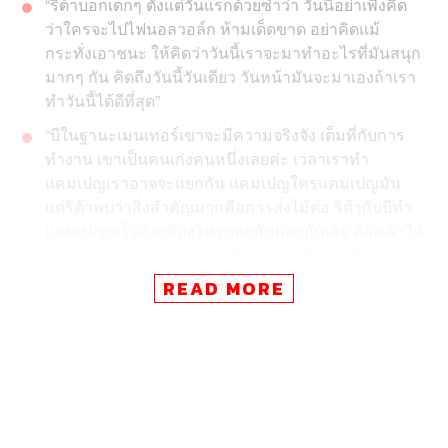
“ริต้าบอกเด็กๆ ตั้งแต่วันแรกด้วยซ้ำว่า วันนี้อย่าเพิ่งคิด
ว่าใครจะไปไฟนอลวอล์ก ห้ามเด็ดขาด อย่าคิดแม้
กระทั่งเอาชนะ ให้คิดว่าวันนี้เราจะมาทำอะไรที่มันสนุก
มากๆ กัน คิดถึงวันนี้วันเดียว วันหน้ามันจะมาเองถ้าเรา
ทำวันนี้ได้ดีที่สุด”
“บีในฐานะเมนเทอร์เขาจะมีความจริงจัง เต็มที่กับการ
ทำงาน เขาเป็นคนเก่งคนหนึ่งเลยค่ะ เวลาเราทำ
แคมเปญเราอาจจะแยกกัน แคมเปญใครแคมเปญมัน
แต่ริต้าพบว่าสิ่งสำคัญมากคือการส่งไม้ต่อ ริต้ากับบีทำ
แคมเปญเสร็จก็จะต้องโทรบอกกันและกันเลย ต้องเล่าให้
รู้เท่าทันกันหมดว่าเกิดอะไรขึ้นบ้างในสัปดาห์ที่ผ่านมา”
READ MORE
“ถึงริต้าเป็นคนที่ไม่ค่อยสู้กับใคร แต่อย่ามาทำอะไรก่อน
ริต้าก็ไม่ยอมเหมือนกัน ถ้ามีคนมารังแก เราก็ต้อง
ปกป้องตัวเอง ถ้าเขามาตบ เราก็คงไม่มาร้องไห้แบบใน
ละครใช่ไหม (หัวเราะ) ถ้ามีคนมาด่า เราก็ต้องปกป้อง
ตัวเอง ถูกไหมคะ ริต้าไม่เคยด่าใครก่อนเลย แต่ถ้าจะ
ต้องไปปะทะกับเขา ริต้าก็มีวิธีของเราที่มันซอฟต์ๆ”