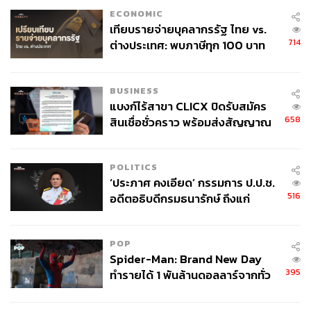
มีคนถามริต้าว่ามารายการ
The Face Thailand
กลัวเมนเท
ECONOMIC
อร์คนไหนที่สุด ริต้าบอกว่าไม่กลัวใครเลย และริต้าอยากอยู่
เทียบรายจ่ายบุคลากรรัฐ ไทย vs.
กับใครที่สุด ริต้าบอกว่าใครก็ได้ ถ้าจะกลัวที่สุดก็คือกลัวตัว
714
ต่างประเทศ: พบภาษีทุก 100 บาท
เอง สุดท้ายแล้วตัวเราเอง ปากของเราเอง การกระทำของตัว
ของคนไทยใช้ไปกับข้าราชการเฉียด
เราเองนี่แหละที่เราต้องระวังที่สุด
40 บาท
BUSINESS
แบงก์ไร้สาขา CLICX ปิดรับสมัคร
ริต้ากลัวจะเป็นเมนเทอร์ที่ไม่ดี นี่คือสิ่งที่ริต้ากลัวที่สุด เพราะ
658
สินเชื่อชั่วคราว พร้อมส่งสัญญาณ
ฉะนั้นพอเรากลัวแบบนี้ปุ๊บ เราก็จะยิ่งหาข้อมูลมาพัฒนาตัว
เตือนกลุ่มกู้เงินผิดวัตถุประสงค์-ให้
เอง ให้เด็กเขาเก่งอย่างที่เราอยากให้เขาเป็น เป็นให้เท่าเรา
ข้อมูลเท็จ เตรียมดำเนินคดีเด็ดขาด
หรือเป็นได้มากกว่าเรา อีกอย่างที่ริต้ากลัวคือ กลัวเราทำให้
POLITICS
รายการไม่สนุก เราก็จะยิ่งกลับมาคิดว่าเราจะทำอย่างไรให้
‘ประภาศ คงเอียด’ กรรมการ ป.ป.ช.
รายการออกมาสนุก ให้คนดูมีความสุขและได้ความรู้กลับไป
516
อดีตอธิบดีกรมธนารักษ์ ถึงแก่
นั่นคือเป้าหมายของริต้าเลย
อนิจกรรม
POP
Spider-Man: Brand New Day
395
ทำรายได้ 1 พันล้านดอลลาร์จากทั่ว
โลกภายใน 6 วัน