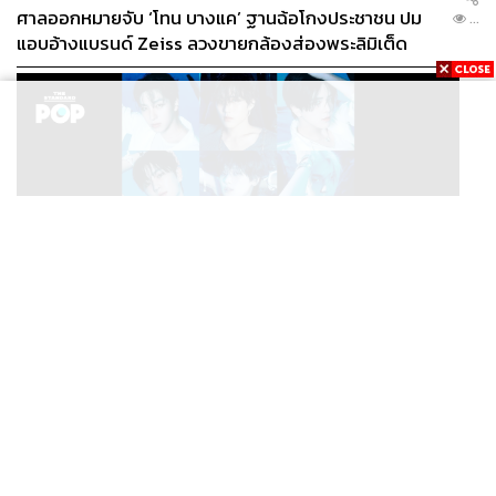
ศาลออกหมายจับ ‘โทน บางแค’ ฐานฉ้อโกงประชาชน ปม
...
แอบอ้างแบรนด์ Zeiss ลวงขายกล้องส่องพระลิมิเต็ด
คำพูดที่เจ็บที่สุดที่ริต้าเคยเจอมาคืออะไรครับ
พอเราโตมากๆ มันไม่มีอะไรทำให้เราเจ็บได้แล้วค่ะ สำหรับริ
ต้า ไม่มีอะไรทำให้เราเจ็บได้นอกจากตัวเราเอง เพราะฉะนั้น
ถ้าเราดูแลตัวเองให้ดี มีสติ ระวังคำพูด มันก็ไม่มีใครทั้งนั้นจะ
มาทำอะไรเราได้
แล้วเวลาริต้าโดนรังแก มีวิธีการสู้กลับแบบริต้าอย่างไรครับ
มีบางครั้งที่ริต้าโมโหจริงนะคะ ยอมรับ ริต้าก็เป็นคนคนหนึ่ง
ถ้ามาว่าเด็กเราแบบนี้เราก็ต้องปกป้อง เมนเทอร์คือคนที่มี
K-POP
ความรู้ มีความเข้าใจ แล้วก็มาสอน ถูกไหมคะ แต่สิ่งที่ริต้า
THE BOYZ จะทำกิจกรรมวงต่อไปพร้อมกับสมาชิก 9 คน
...
เพิ่งได้มาเรียนรู้จริงๆ ตอนเป็นเมนเทอร์เอง คือริต้าได้รู้จักคำ
ภายใต้สังกัดใหม่
ว่า ‘ปกป้อง’ มันมาเองโดยอัตโนมัติ เราอยากปกป้องทีม และ
เราจะอยากชนะเพื่อปกป้องทีมของเราด้วย
เวลาชนะเรามีความสุขนะคะ แต่สุขได้แป๊บเดียว เพราะวันรุ่ง