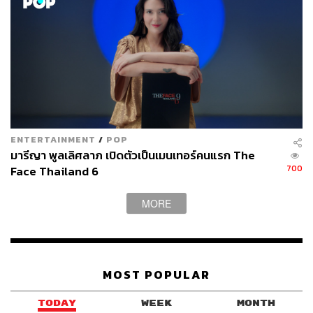
ที่สำคัญที่อยากทำคือ มันท้าทายความสามารถมากๆ เพราะริ
ต้าเคยทำมาหลายอย่างแล้ว แต่สิ่งหนึ่งที่เรายังไม่เคยทำคือ
การเป็นเมนเทอร์ ริต้าโชคดีที่ได้รับโอกาสดีๆ แต่ยังไม่เคย
ตอบแทนกลับไป ถ้าเราสอนคนได้จากประสบการณ์ที่ผ่านมา
ทั้งหมดก็เป็นสิ่งที่ริต้าอยากทำ ไม่ใช่แค่เด็กๆ ที่เข้าแข่งขัน
แต่คนดูก็ได้ประโยชน์ด้วย
ริต้าไม่ชอบการจิกตีกับคนอื่น แต่ต้องมาอยู่ในสนามที่ฟาดฟัน
กันด้วยฝีมืออย่างเดียวไม่พอ ต้องขยี้ดราม่าเพื่อให้ได้อรรถรส
ENTERTAINMENT
/
POP
และยังต้องรับมือกับการถูกถล่มในโซเชียลมีเดียอีก คนที่ดูรัก
มารีญา พูลเลิศลาภ เปิดตัวเป็นเมนเทอร์คนแรก The
สงบอย่างริต้ารับมือกับสิ่งที่จะเกิดขึ้นอย่างไรครับ
700
Face Thailand 6
ในเมื่อเราทำมาหลายอย่าง แล้วเราจะกลัวอะไร ถึงริต้าเป็น
คนที่ไม่ค่อยสู้กับใคร แต่อย่ามาทำอะไรก่อน ริต้าก็ไม่ยอม
MORE
เหมือนกัน ถ้ามีคนมารังแก เราก็ต้องปกป้องตัวเอง ถ้าเขามา
ตบ เราก็คงไม่มาร้องไห้แบบในละครใช่ไหม (หัวเราะ) ถ้ามี
คนมาด่า เราก็ต้องปกป้องตัวเอง ถูกไหมคะ ริต้าไม่เคยด่าใคร
ก่อนเลย แต่ถ้าจะต้องไปปะทะกับเขา ริต้าก็มีวิธีของเราที่มัน
MOST POPULAR
ซอฟต์ๆ
TODAY
WEEK
MONTH