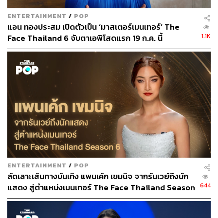
ENTERTAINMENT
/
POP
แอน ทองประสม เปิดตัวเป็น ‘มาสเตอร์เมนเทอร์’ The
1.1K
Face Thailand 6 จับตาเอพิโสดแรก 19 ก.ค. นี้
ทราบมาว่ารายการ The Face Thailand ติดต่อไปหลายครั้ง
แล้ว แต่ริต้าก็ปฏิเสธมาตลอด ทำไมตอนนั้นถึงปฏิเสธ และ
อะไรทำให้ตัดสินใจรับในครั้งนี้
ในเวลานั้นรู้สึกว่ารูปแบบของรายการไม่ได้เหมาะกับริต้าเลย
ริต้าเป็นคนจิกกัดใครไม่เก่ง ต้องไปสู้ ไปดราม่ากับใคร มัน
ไม่ใช่นิสัยริต้าเลย ก็เลยปฏิเสธไป แต่พอมาครั้งนี้เป็น All
Stars มีความน่าสนใจมากขึ้น เพราะผู้เข้าแข่งขันเองก็ได้รับ
ENTERTAINMENT
/
POP
โอกาสอีกครั้งในการแข่งขัน และมี 6 เมนเทอร์ เมนเทอร์
ลัดเลาะเส้นทางบันเทิง แพนเค้ก เขมนิจ จากรันเวย์ถึงนัก
แต่ละทีมมาแชร์กันคนละ 6 แคมเปญ ริต้าก็รู้สึกว่าได้แบ่งเบา
644
แสดง สู่ตำแหน่งเมนเทอร์ The Face Thailand Season
หน้าที่กัน
6