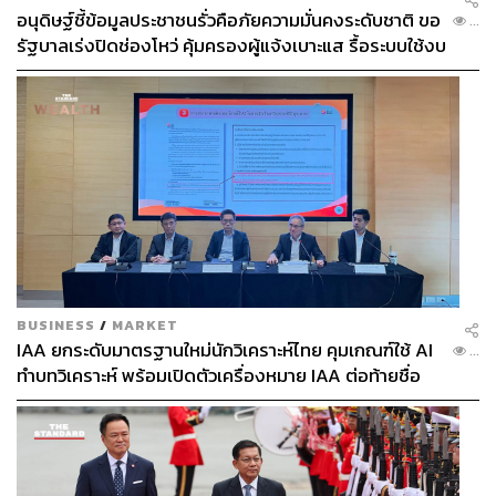
อนุดิษฐ์ชี้ข้อมูลประชาชนรั่วคือภัยความมั่นคงระดับชาติ ขอ
ต้าก็เป็นคนสนุกสนานเฮฮา พอถึงเวลาทำงานก็ทุ่มสุดชีวิต ซึ่ง
...
รัฐบาลเร่งปิดช่องโหว่ คุ้มครองผู้แจ้งเบาะแส รื้อระบบใช้งบ
คนอาจจะไม่ได้เห็นเท่านั้นเอง ซึ่งมุมเหล่านี้พอมันไปอยู่ใน
ไซเบอร์
รายการ
The Face Thailand
คนก็เลยเห็นมากขึ้น
รายการนี้ได้ดึงเอาศักยภาพบางอย่างของริต้ามาใช้ บางอย่าง
ก็ผิดพลาดนะคะ ไม่ใช่ว่าริต้าทำได้ดีตลอด มันจะมี
สถานการณ์หลายอย่างที่บีบบังคับให้เราต้องใช้สติ ทุก
แคมเปญที่เข้ามามันวัดไหวพริบของเราหมดเลย เมนเทอร์คน
อื่นๆ ก็ยังออกมาวัดไหวพริบของเราด้วย ซึ่งเขาก็จะไม่บอก
เราก่อน เขาก็อยากให้เราดูเอ๋อ ดูโง่ ทำอะไรไม่ถูก บางทีเราก็
ถูกรังแก ถูกทำร้าย พอมันบีบบังคับให้เราต้องสู้แล้วเราสู้ได้
คนก็คงแปลกใจที่เห็นเราในมุมนี้เหมือนกัน
BUSINESS
/
MARKET
IAA ยกระดับมาตรฐานใหม่นักวิเคราะห์ไทย คุมเกณฑ์ใช้ AI
...
อย่างที่ริต้าบอกพี่เกดว่า “พี่เกดมาเที่ยวทุ่งลาเวนเดอร์กับริต้าสิ
ทำบทวิเคราะห์ พร้อมเปิดตัวเครื่องหมาย IAA ต่อท้ายชื่อ
คะ” นั่นคือริต้าคิดเป็นเรื่องตลก มองทุกอย่างเป็นแง่ดี เขาคง
ไม่คิดร้าย เขาคงรักเรา (หัวเราะ)
ทวิตเตอร์ของริต้ามันเหมือนเป็นที่ระบาย มันเป็นสิ่งที่ริต้าทำ