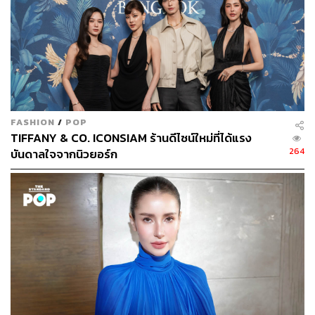
ตลกรายวันที่คุณจะนึกไม่ออกเลยว่านี่คือศรีริต้าที่คุณเคยรู้จัก
จนอยากติดแฮชแท็ก #ริต้าเป็นคนตลก ขึ้นมา
เย็นวันนั้นหลังจากที่ผมดูแคมเปญที่เธอเป็นเมนเทอร์ครั้งแรก
จบ ผมนึกในใจว่า (โคตร) อยากคุยกับผู้หญิงคนนี้ชะมัด เธอ
เข้าวงการมาตั้งแต่อายุ 13 ไม่แน่จริงคงไม่อยู่รอดในวงการนี้
มาได้กว่า 23 ปี เธอคงมีหลายเรื่องที่ยังไม่มีโอกาสได้เล่าให้
FASHION
/
POP
ใครฟัง จนกระทั่งผมได้คุยกับเธอจริงๆ ได้ยิน #เสียงริต้า กับหู
TIFFANY & CO. ICONSIAM ร้านดีไซน์ใหม่ที่ได้แรง
และพบว่าสิ่งที่คาดเดาไว้นั้นไม่ไกลเกินความเป็นจริง
264
บันดาลใจจากนิวยอร์ก
อ่านบทสัมภาษณ์กัลยาณมิตรนี้แล้วนึกถึง #เสียงริต้า ไปด้วย
เธอจะพาเราไปสำรวจทุ่งลาเวนเดอร์กันครับ