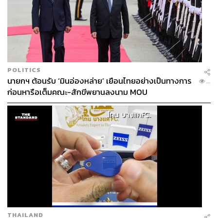
อยู่แล้ว แต่คนดูในทวิตเตอร์กับอินสตาแกรมก็มีความแตก
ต่างกัน ทวิตเตอร์สำหรับริต้ามันเหมือนการโพสต์เล่น โพสต์
ทิ้ง เป็นการระบาย บางทีเมื่อกี้ไปเจอช่างแต่งหน้าพูดอะไรมา
แล้วตลกดีก็จะโพสต์เก็บไว้หน่อย พี่ๆ ช่างหน้าช่างผมทั้งหลาย
ก็จะเป็นเกย์ กะเทย ซึ่งริต้าชอบมาก อยู่กับเขาแล้วมีความสุข
ริต้าชอบหัวเราะ ชอบคนที่มีความสุข สนุกสนาน และตลกอยู่
POLITICS
แวดล้อมเสมอ เพราะฉะนั้นมันก็จะเป็นมุมที่เราอยาก
นายกฯ ต้อนรับ ‘มินอ่องหล่าย’ เยือนไทยอย่างเป็นทางการ
...
ถ่ายทอดให้คนอื่นได้รับความสุขนี้ไปด้วยผ่านทวิตเตอร์
ก่อนหารือเต็มคณะ-สักขีพยานลงนาม MOU
THAILAND