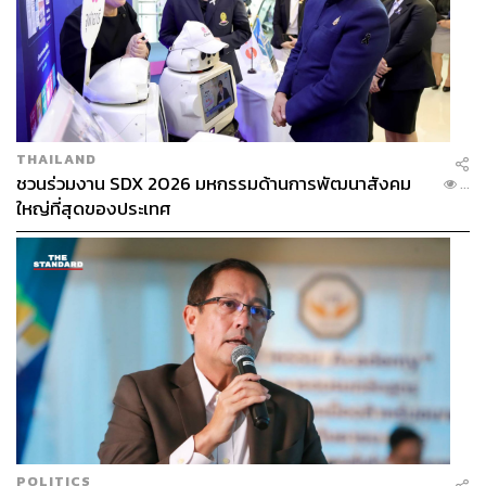
THAILAND
ซึ่งมุมนี้เป็นมุมที่น่าเซอร์ไพรส์มาก เพราะ
The Face
ชวนร่วมงาน SDX 2026 มหกรรมด้านการพัฒนาสังคม
...
Thailand
ริต้ามีทั้งความเป็นนักสู้ มีความตลก มีความกวน มี
ใหญ่ที่สุดของประเทศ
ลูกบ้าในแบบของคุณ และยิ่งไปดูโซเชียลมีเดียของริต้าแล้ว
เรายิ่งเซอร์ไพรส์ที่ริต้าชอบโพสต์อะไรตลกๆ อยู่ตลอด จู่ๆ ก็
มาอวยพรให้คนถูกหวย หรือชอบมีแฮชแท็กตลกๆ ออกมากัด
ตัวเองบ้าง ทำไมภาพเหล่านี้เราถึงไม่เคยได้เห็นจากคุณเลย
จนกระทั่งมีรายการนี้ขึ้นมา
เวลาที่เราจะต้องอ่อนหวานเราก็ต้องอ่อนหวาน เวลาที่เราจะ
ต้องแข่งขันเราก็ต้องแข่งขัน เวลาที่เราจะต้องสู้เราก็ต้องสู้
แค่ริต้าแบ่งเวลาของมันชัดเจน ที่ผ่านมาริต้าอาจจะยังไม่ได้มี
โอกาสได้แสดงความเป็นตัวเอง เวลาที่อยู่กับคนอื่นริต้าก็จะ
แสดงความอ่อนหวานออกมา เพราะริต้าเป็นคนไทยก็ต้อง
อ่อนหวาน และริต้าก็ชอบเป็นแบบนี้ แต่ถ้าอยู่กับเพื่อนจริงๆ ริ
POLITICS