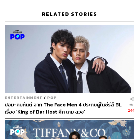
แต่แปลกดีที่ผมกลับรู้จักเธอน้อยเหลือเกิน ผมรู้จักเธอเพียง
RELATED STORIES
การเป็นผู้หญิงหน้าหวานมาก เสียงเล็กมาก สวยมากๆ ดู
เรียบร้อย เป็นนางฟ้า ขาคงไม่อยู่กับพื้นเพราะมีปีกบินสวยๆ
อยู่ตลอดเวลา จนกระทั่งได้มาเห็นเธอในบทบาทการเป็นเมน
เทอร์รายการ
The Face Thailand Season 4 All Stars
ซึ่งขอ
สารภาพตามตรงว่า ตอนแรกที่ประกาศรายชื่อเมนเทอร์
ประจำซีซันทั้ง 6 คน ผมมีความรู้สึกว่าริต้าเป็น ‘ข้อใดไม่เข้า
พวก’ เพราะภาพลักษณ์ความบอบบาง ทำให้รู้สึกว่าเธอจะสู้
รบปรบมือกับใครได้อย่างไร
จนกระทั่งได้เห็นฝีมือการเป็นเมนเทอร์ของเธอจริงๆ นี่แหละ
ครับที่ทำให้ผมและอีกหลายคนต้องทึ่งในความเป็นนักสู้ที่เด็ด
ENTERTAINMENT
/
POP
เดี่ยวของเธอ แต่ที่เซอร์ไพรส์และทำให้ชอบเธอยิ่งขึ้นก็ตรง
ปอม-คิมหันต์ จาก The Face Men 4 ประกบคู่ในซีรีส์ BL
เพิ่งรู้ว่าริต้าเป็นคนตลก จากเดิมที่นึกไม่ออกเลยว่าริต้าจะ
244
เรื่อง ‘King of Bar Host ศึก เกม ลวง’
รับมือกับพี่ลูกเกดอย่างไร กลายเป็นได้เห็นความยียวนกวน
โอ๊ย ด้วยการโต้กลับพี่เกดในสไตล์ผู้หญิงโลกสวยวิ่งอยู่ในทุ่ง
ลาเวนเดอร์ และสิ่งที่เธอทำในรายการกลายเป็น Meme ไปทั่ว
โซเชียลมีเดีย ยิ่งถ้าไปดูทวิตเตอร์ของเธอ คุณจะได้เห็นความ