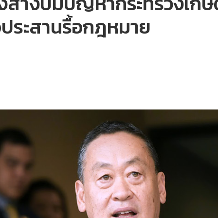
่งสางปมปัญหา​กระทรวงเกษตรฯ
นมือประสานรื้อกฎหมาย