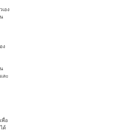
วเอง​
็น
ของ
ิน
 และ
พื่อ
ได้