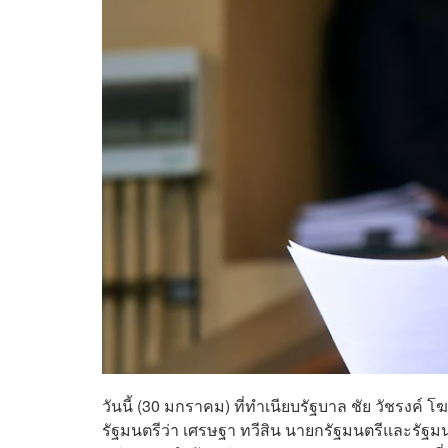
วันนี้ (30 มกราคม) ที่ทำเนียบรัฐบาล ชัย​ วัชรง
รัฐมนตรี​ว่า เศรษฐา​ ทวีสิน นายกรัฐมนตรีและรัฐม