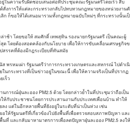
ู่ในความรับผิดชอบเสนอต่อที่ประชุมคณะรัฐมนตรีโดยเร็ว สืบ
ตรีได้สั่งการให้แต่ละกระทรวง​กลับไปทบทวนกฎหมายของหน่วยงานตั
กเลิก ก็ขอให้ได้เสนอมารวมทั้งกฎหมายฉบับใหม่ๆ ที่กระทรวงนั้นเป
าช้า โดยขอให้ สมศักดิ์​ เทพสุทิน รองนายก​รัฐมนตรี​ เป็นคณะผู้
่สุด​ โดยต้องสอดคล้องกับนโยบาย เพื่อให้การขับเคลื่อนเศรษฐกิจ
สรรค​ที่ต้องมีกฎระเบียบที่ทันสมัย
มนัส​ พรหม​เผ่า​ รัฐมนตรีว่าการกระทรวงเกษตรและสหกรณ์ ไปดำเน
นกระทรวงที่เป็นข่าวอยู่ในขณะนี้​ เพื่อให้ความจริงเป็นที่ปรากฏ​
ยเร็ว
การณ์ฝุ่นละออง PM2.5 ด้วย โดยกล่าวย้ำในที่ประชุมว่าถือเป็น
ดให้กับประชาชนโดยการประสานงานกับประเทศเพื่อนบ้าน​ ทำให้
ง​ แต่ในอีกหลายพื้นที่ยังอยู่ในระดับที่น่าเป็นห่วง​ เช่น
รัฐมนตรีที่เกี่ยวข้องไปยังพื้นที่เพื่อตรวจสอบสภาพปัญหา และเ
้นที่ และกลับมาหามาตรการเพื่อลดปัญหาฝุ่นละออง PM2.5 ลงให้