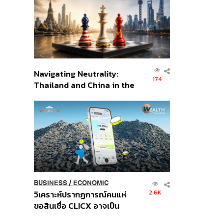
อินโดนีเซีย
Navigating Neutrality:
174
Thailand and China in the
Age of a New Global
Order
BUSINESS
/
ECONOMIC
2.6K
วิเคราะห์ปรากฏการณ์คนแห่
ขอสินเชื่อ CLICX อาจเป็น
เพียงยอดภูเขาน้ำแข็ง ของ