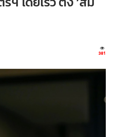
 ​โดยเร็ว​ ตั้ง ‘สม
381