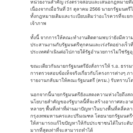
หน่วยงานสำคัญ เร่งตรวจสอบและเสนอกฎหมายที่อย
เนื่องจากเมื่อวันที่ 31 ตุลาคม 2566 นายกรัฐมน
ทั้งกฎหมายเดิม​และระเบียบเดิม​ว่าอะไรควรที่จะย
เจ้าภาพ
ทั้งนี้ จากการให้คณะทำงานติดตามพบว่ายังมีความล่
ประสานงานกับรัฐมนตรีทุกคนและเร่งรัดอย่างเร็วที
ประเทศดำเนินต่อไปภายใต้รัฐอำนวยการ​ไม่ใช่รัฐอุป
ขณะเดียวกันนายกรัฐมนตรียังสั่งการให้ ร.อ. ธรร
การตรวจสอบข้อเท็จจริงเกี่ยวกับโครงการต่างๆ ภายใ
รายงานกลับมาให้คณะรัฐมนตรี (ครม.) รับทราบโด
นอกจากนี้นายกรัฐมนตรียังแสดงความห่วงใยถึงสถาน
นโยบายสำคัญของรัฐบาลนี้ที่จะสร้างอากาศสะอา
หลายๆ พื้นที่เท่าที่ผ่านมาปัญหาในบางพื้นที่คลี่คลายล
กรุงเทพมหานครและปริมณฑล​ โดยนายกรัฐมนตรีขอให้
ให้สามารถแก้ไขปัญหาให้กับประชาชนได้ในระดับพื
มากที่สุดเท่าที่จะสามารถทำได้