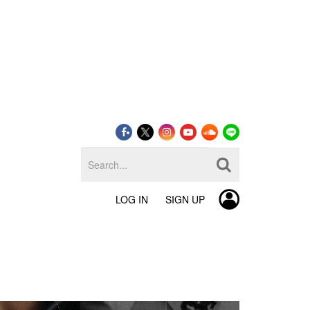
LOG IN
SIGN UP