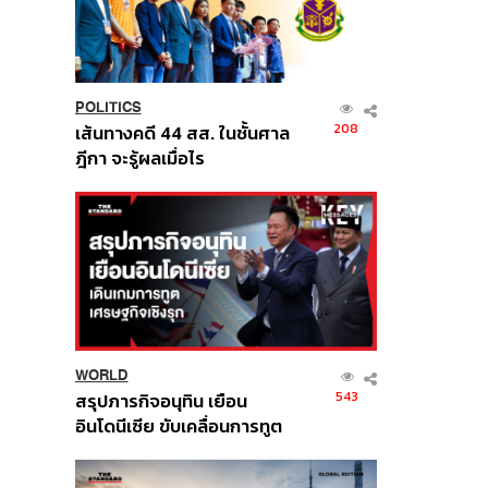
POLITICS
208
เส้นทางคดี 44 สส. ในชั้นศาล
ฎีกา จะรู้ผลเมื่อไร
WORLD
543
สรุปภารกิจอนุทิน เยือน
อินโดนีเซีย ขับเคลื่อนการทูต
เศรษฐกิจเชิงรุก ประกาศหุ้น
ส่วนยุทธศาสตร์ไทย –