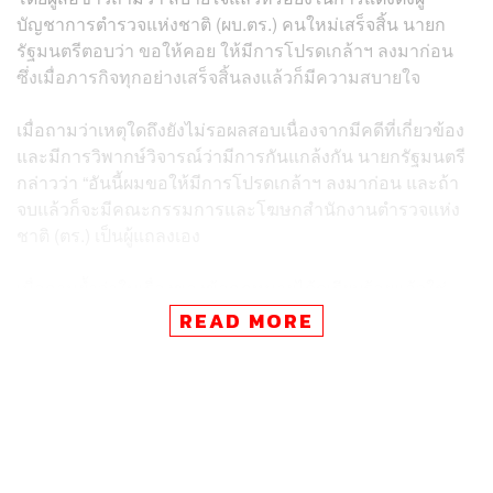
บัญชาการตำรวจแห่งชาติ (ผบ.ตร.) คนใหม่เสร็จสิ้น นายก
รัฐมนตรีตอบว่า ขอให้คอย ให้มีการโปรดเกล้าฯ ลงมาก่อน
ซึ่งเมื่อภารกิจทุกอย่างเสร็จสิ้นลงแล้วก็มีความสบายใจ
เมื่อถามว่าเหตุใดถึงยังไม่รอผลสอบเนื่องจากมีคดีที่เกี่ยวข้อง
และมีการวิพากษ์วิจารณ์ว่ามีการกันแกล้งกัน นายกรัฐมนตรี
กล่าวว่า “อันนี้ผมขอให้มีการโปรดเกล้าฯ ลงมาก่อน และถ้า
จบแล้วก็จะมีคณะกรรมการและโฆษกสำนักงานตำรวจแห่ง
ชาติ (ตร.) เป็นผู้แถลงเอง
เมื่อถามย้ำว่าในเรื่องของข้อกฎหมายได้ดูเรียบร้อยแล้วใช่
หรือไม่ นายกรัฐมนตรีกล่าวว่า เรียบร้อย ส่วน 1 เสียงของ
READ MORE
พล.ต.อ. เอก อังสนานนท์ ผู้ทรงคุณวุฒิที่เห็นค้าน เรื่องนี้
เป็นการไม่เหมาะสมที่จะนำออกมาพูด
เมื่อถามว่า ที่นายกฯ งดออกเสียงเป็นเพราะกังวลเรื่องข้อ
กฎหมายใช่หรือไม่ เศรษฐากล่าวว่า ไม่ ไม่มีความกังวล ผม
ทำด้วยเจตนารมณ์บริสุทธิ์ ไม่ได้ลุแก่อำนาจ และได้มีการ