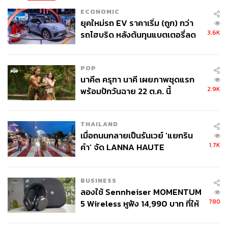
ECONOMIC
ยุคใหม่รถ EV ราคาเริ่ม (ถูก) กว่า
3.6K
รถไฮบริด หลังต้นทุนแบตเตอรี่ลด
ลง - จีนแห่บุกตลาดเกิดใหม่
POP
นาคี๓ ครุฑา นาคี เผยภาพชุดแรก
2.9K
พร้อมปักวันฉาย 22 ต.ค. นี้
THAILAND
เมื่อถนนกลายเป็นรันเวย์ ‘แยกริน
1.7K
คำ’ จัด LANNA HAUTE
COUTURE กลางสายฝน
BUSINESS
ลองใช้ Sennheiser MOMENTUM
780
5 Wireless หูฟัง 14,990 บาท ที่ให้
ผู้ใช้ถอดเปลี่ยนแบตเองได้ ก่อนกฎ
EU บังคับปีหน้า