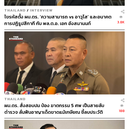
THAILAND
/
INTERVIEW
ไขรหัสตั้ง ผบ.ตร. ‘ความสามารถ vs อาวุโส’ และอนาคต
3.8K
การปฏิรูปสีกากี กับ พล.ต.อ. เอก อังสนานนท์
THAILAND
ผบ.ตร. สั่งสอบปม ป๋อง ฆาตกรรม 5 ศพ เป็นสายลับ
188
ตำรวจ ลั่นฟันอาญาเด็ดขาดแม้เกษียณ ชี้ลบประวัติ
อาชญากรเองไม่ได้