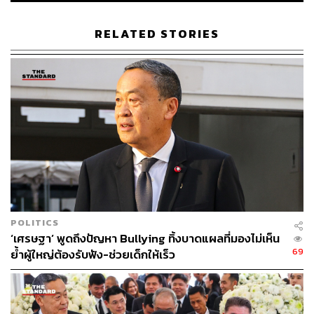
กองบรรณาธิการ THE STANDARD
RELATED STORIES
ABOUT THE PHOTOGRAPHER
ศวิตา พูลเสถียร
ช่างภาพข่าว ประจำสำนักข่าว THE
STANDARD
POLITICS
‘เศรษฐา’ พูดถึงปัญหา Bullying ทิ้งบาดแผลที่มองไม่เห็น
69
ย้ำผู้ใหญ่ต้องรับฟัง-ช่วยเด็กให้เร็ว