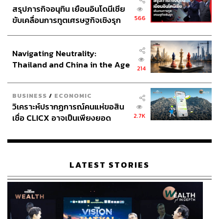
สรุปภารกิจอนุทิน เยือนอินโดนีเซีย
566
ขับเคลื่อนการทูตเศรษฐกิจเชิงรุก
ประกาศหุ้นส่วนยุทธศาสตร์ไทย –
อินโดนีเซีย
Navigating Neutrality:
Thailand and China in the Age
214
of a New Global Order
BUSINESS
/
ECONOMIC
วิเคราะห์ปรากฏการณ์คนแห่ขอสิน
2.7K
เชื่อ CLICX อาจเป็นเพียงยอด
ภูเขาน้ำแข็ง ของปัญหาหนี้ครัว
เรือนไทยที่ถูกซุกไว้
LATEST STORIES