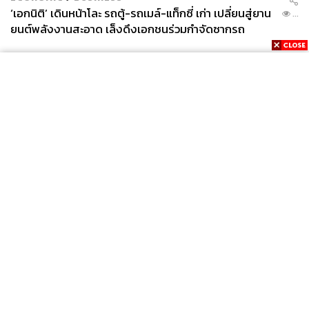
‘เอกนิติ’ เดินหน้าโละ รถตู้-รถเมล์-แท็กซี่ เก่า เปลี่ยนสู่ยาน
...
ยนต์พลังงานสะอาด เล็งดึงเอกชนร่วมกำจัดซากรถ
News
Wealth
Pop
Podcast
Video
Now
Opinion
Careers
Events
Privacy
About
Contact
Policy
FOR
ADVERTISING
MEMBERSHIP