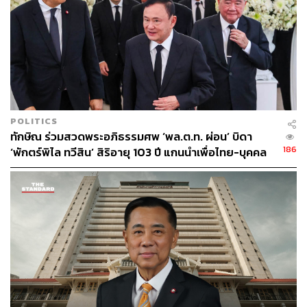
POLITICS
ทักษิณ ร่วมสวดพระอภิธรรมศพ ‘พล.ต.ท. ผ่อน’ บิดา
186
‘พักตร์พิไล ทวีสิน’ สิริอายุ 103 ปี แกนนำเพื่อไทย-บุคคล
หลากวงการร่วมอาลัย