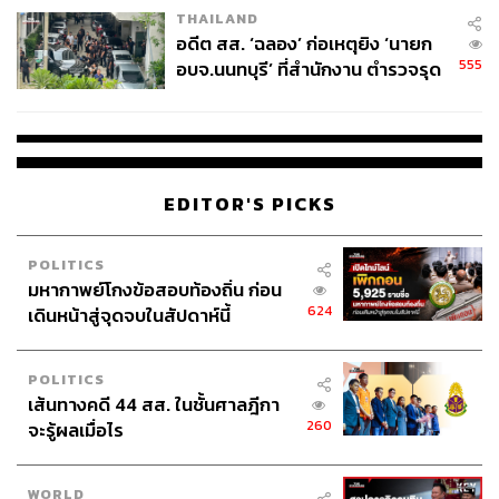
THAILAND
อดีต สส. ‘ฉลอง’ ก่อเหตุยิง ‘นายก
555
อบจ.นนทบุรี’ ที่สำนักงาน ตำรวจรุด
ลงพื้นที่
EDITOR'S PICKS
POLITICS
มหากาพย์โกงข้อสอบท้องถิ่น ก่อน
624
เดินหน้าสู่จุดจบในสัปดาห์นี้
POLITICS
เส้นทางคดี 44 สส. ในชั้นศาลฎีกา
260
จะรู้ผลเมื่อไร
WORLD