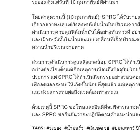
ระยอง ตั้งแต่วันที่ 10 กุมภาพันธ์ที่ผ่านมา
โดยล่าสุดวานนี้ (13 กุมภาพันธ์) SPRC ได้รับรายง
เดี่ยวกลางทะเล แต่ยังคงพบฟิล์มน้ำมันบริเวณชายฝ
ดำเนินการควบคุมฟิล์มน้ำมันได้อย่างทันท่วงที อ
และเฝ้าระวังทั้งในน้ำและแบบเคลื่อนที่เร็วบริเวณ
คราบน้ำบริเวณชายหาด
ส่วนการดำเนินการดูแลสิ่งแวดล้อม SPRC ได้ดำเ
อย่างต่อเนื่องตั้งแต่เกิดเหตุการณ์จนถึงปัจจุบัน
ประการ แต่ SPRC ได้ดำเนินกิจกรรมอย่างรอบคอบ 
เพื่อลดผลกระทบให้เกิดขึ้นน้อยที่สุดแล้ว แต่เหตุกา
และส่งผลกระทบต่อสิ่งแวดล้อมทางทะเล
ด้วยเหตุนี้ SPRC ขอโทษและยินดีที่จะพิจารณาชด
และ SPRC ขอยืนยันว่าจะปฏิบัติตามคำแนะนำและท
TAGS:
ระยอง
น้ำมันรั่ว
เงินชดเชย
บมจ.สตาร์ ปิ