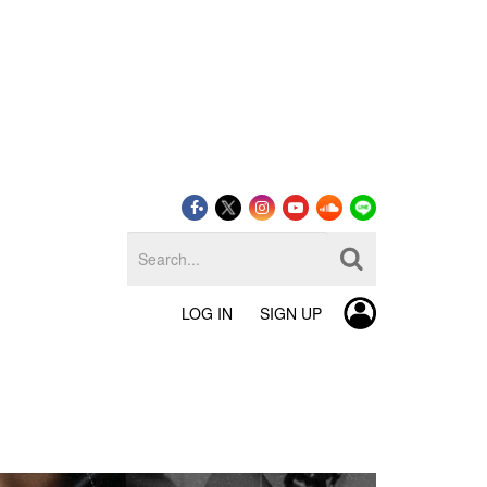
LOG IN
SIGN UP