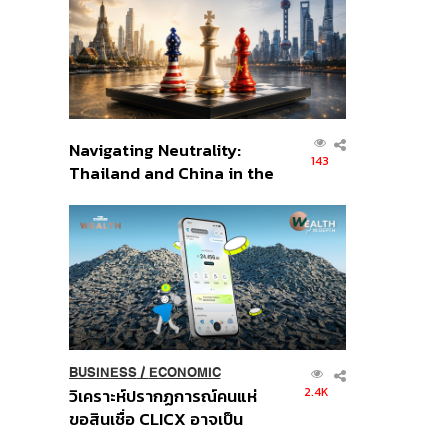
อินโดนีเซีย
Navigating Neutrality:
143
Thailand and China in the
Age of a New Global
Order
BUSINESS
/
ECONOMIC
2.4K
วิเคราะห์ปรากฏการณ์คนแห่
ขอสินเชื่อ CLICX อาจเป็น
เพียงยอดภูเขาน้ำแข็ง ของ