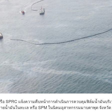
น) หรือ SPRC แจ้งความคืบหน้าการดำเนินการควบคุมฟิล์มน้ำมันบริ
ดขนถ่ายน้ำมันในทะเล หรือ SPM ในนิคมอุสาหกรรมมาบตาพุด จังหวัด