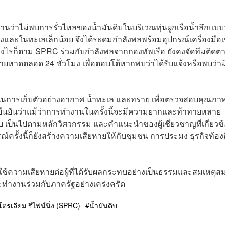
านว่าไม่พบการรั่วไหลของน้ำมันดิบในบริเวณทุ่นผูกเรือน้ำลึกแบบท
ั่งและในทะเลเล็กน้อย จึงได้ระดมกำลังพลพร้อมอุปกรณ์เครื่องมือเ
ย่างไรก็ตาม SPRC ร่วมกับกำลังพลจากกองทัพเรือ ยังคงจัดทีมติดต
ชายหาดตลอด 24 ชั่วโมง เพื่อตอบโต้หากพบว่าได้รับแจ้งหรือพบว่าม
นินการเก็บตัวอย่างอากาศ น้ำทะเล และทราย เพื่อตรวจสอบคุณภา
 โดยยืนยันว่าแม้ว่าการทำงานในครั้งนี้จะมีความยากและท้าทายหลาย
เป็นไปตามหลักวิศวกรรม และคำแนะนำของผู้เชี่ยวชาญที่เกี่ยวข
รณ์ครั้งนี้ก็ยังสร้างความเสียหายให้กับชุมชน การประมง ธุรกิจท้องถ
ใช้ความเสียหายต่อผู้ที่ได้รับผลกระทบอย่างเป็นธรรมและสมเหตุส
ำงานร่วมกับภาครัฐอย่างเคร่งครัด
โตรเลียม รีไฟน์นิ่ง (SPRC)
น้ำมันดิบ