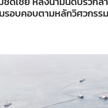
ดเชย หลังน้ำมันดิบรั่วกลา
วามรอบคอบตามหลักวิศวกรร