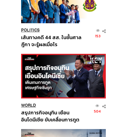
POLITICS
153
เส้นทางคดี 44 สส. ในชั้นศาล
ฎีกา จะรู้ผลเมื่อไร
WORLD
504
สรุปภารกิจอนุทิน เยือน
อินโดนีเซีย ขับเคลื่อนการทูต
เศรษฐกิจเชิงรุก ประกาศหุ้น
ส่วนยุทธศาสตร์ไทย –