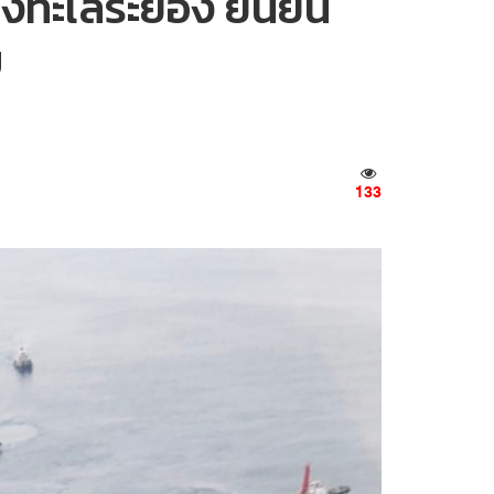
งทะเลระยอง ยืนยัน
ม
133