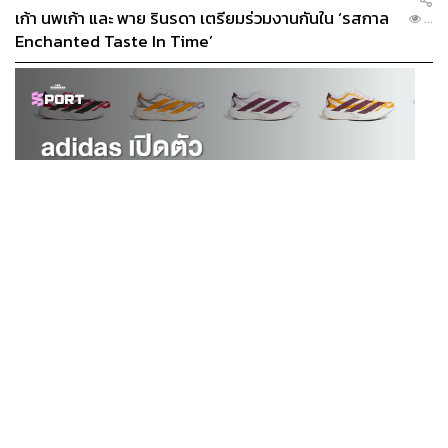
เก้า นพเก้า และ พาย รินรดา เตรียมร่วมงานกันใน ‘รสกาล
...
Enchanted Taste In Time’
SPORT
adidas เปิดตัว Adizero EVO SL EXO คอลเล็กชันพิเศษ
...
รับฤดูกาล College Football