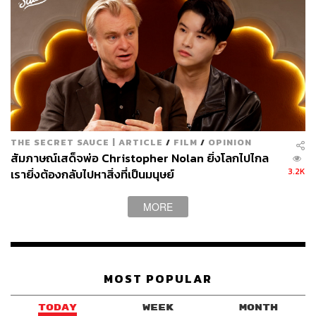
อีกหนึ่งประเด็นสำคัญที่ส่งให้ Sonny Vaccaro เป็นตัวละครที่
มีมิติน่าสนใจมากๆ นั่นคือผู้กำกับและทีมสร้างไม่ได้ฉายภาพ
ให้เราเห็นถึงความเชื่อมั่นของเขา จนถึงขนาดยอมเอาอาชีพ
การงานของตัวเองมาเสี่ยงเท่านั้น แต่ยังพาเราไปสำรวจแง่
มุมของ ‘ความหลงใหล’ และ ‘องค์ความรู้’ ที่ Sonny Vaccaro
มีต่อบาสเกตบอลอีกด้วย
ไม่ว่าจะเป็นการพูดคุยเล็กๆ น้อยๆ กับพนักงานร้านสะดวกซื้อ
ที่เป็นแฟนบาสเกตบอลเหมือนกัน การทำการบ้านเพื่อค้นหา
THE SECRET SAUCE | ARTICLE
/
FILM
/
OPINION
นักกีฬาที่น่าสนใจ มีองค์ความรู้ที่บอกได้ว่านักกีฬาคนไหนมี
สัมภาษณ์เสด็จพ่อ Christopher Nolan ยิ่งโลกไปไกล
ความสามารถ รู้ว่าจุดอ่อน-จุดแข็งของคู่แข่งคืออะไร ไป
3.2K
เรายิ่งต้องกลับไปหาสิ่งที่เป็นมนุษย์
จนถึงการใช้วาทศิลป์ในการโน้มน้าวให้ทุกคนเชื่อในสิ่งที่เขา
เชื่อ
MORE
Sonny Vaccaro จึงเป็นตัวละครที่ไม่ได้มีความกล้าบ้าบิ่นหรือ
ตัดสินใจไปตามความรู้สึกโดยไม่มีหลักเกณฑ์ใดๆ แต่เพราะ
เขามีองค์ความรู้และความหลงใหลในบาสเกตบอลอยู่อย่าง
MOST POPULAR
เต็มเปี่ยม ชนิดที่ไม่มีใครปฏิเสธได้ เขาจึงกล้าที่จะลงมือทำใน
สิ่งที่แตกต่าง มองเห็นในสิ่งที่คนอื่นๆ อาจมองข้าม และ
TODAY
WEEK
MONTH