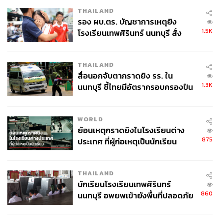
สามารถโน้มน้าวให้คนรอบข้างตัดสินใจลงเรือลำเดียวกับเขา
THAILAND
ได้สำเร็จ
รอง ผบ.ตร. บัญชาการเหตุยิง
1.5K
โรงเรียนเทพศิรินทร์ นนทบุรี สั่ง
เพราะหากคุณอยากจะโน้มน้าวให้ใครสักคนเชื่อในความคิด
ค้นหา 2 รอบยืนยันไร้คนติดค้าง พบ
ของคุณ เชื่อในความรู้สึกของคุณ เชื่อในคำพูดของคุณ คุณก็
ศพปู่-ย่าที่บ้านพักผู้ก่อเหตุ
ต้องมีทั้งความเชื่อ ความหลงใหล และองค์ความรู้ในสิ่งๆ นั้น
THAILAND
สื่อนอกจับตากราดยิง รร. ใน
ให้มากพอเสียก่อน
1.3K
นนทบุรี ชี้ไทยมีอัตราครอบครองปืน
สูงในระดับต้นของภูมิภาค
WORLD
ย้อนเหตุกราดยิงในโรงเรียนต่าง
875
ประเทศ ที่ผู้ก่อเหตุเป็นนักเรียน
THAILAND
นักเรียนโรงเรียนเทพศิรินทร์
860
นนทบุรี อพยพเข้ายังพื้นที่ปลอดภัย
ชั่วคราว หลังเหตุใช้อาวุธปืนภายใน
โรงเรียนคลี่คลาย