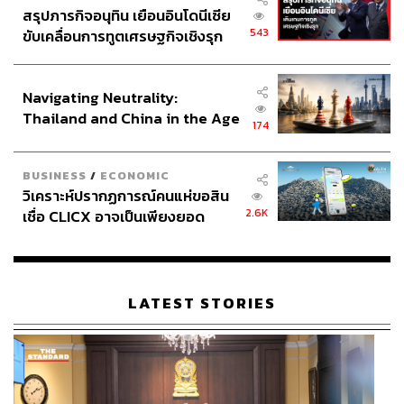
สรุปภารกิจอนุทิน เยือนอินโดนีเซีย
543
ขับเคลื่อนการทูตเศรษฐกิจเชิงรุก
AIR แผนล่าลายเซ็นยอดตำนาน
เข้าฉายอย่างเป็นทางการ
ประกาศหุ้นส่วนยุทธศาสตร์ไทย –
แล้ววันนี้ ในโรงภาพยนตร์
อินโดนีเซีย
Navigating Neutrality:
รับชมตัวอย่างได้ที่:
Thailand and China in the Age
174
of a New Global Order
BUSINESS
/
ECONOMIC
วิเคราะห์ปรากฏการณ์คนแห่ขอสิน
2.6K
เชื่อ CLICX อาจเป็นเพียงยอด
ภูเขาน้ำแข็ง ของปัญหาหนี้ครัว
เรือนไทยที่ถูกซุกไว้
LATEST STORIES
ภาพ: Warner Bros. Pictures