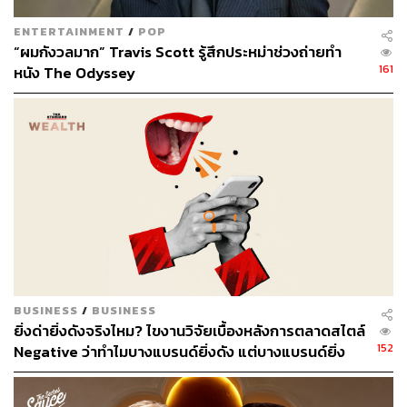
ขยายภาพให้เราได้สัมผัสกับ ‘ความกดดัน’ ที่ Sonny Vaccaro
ENTERTAINMENT
/
POP
ต้องแบกรับ และเสริมให้ตัวละครทุกตัวมีมิติและปมปัญหาที่
“ผมกังวลมาก” Travis Scott รู้สึกประหม่าช่วงถ่ายทำ
น่าสนใจ จนทำให้เราอยากเอาใจช่วยพวกเขาไปตั้งแต่ต้นจน
161
หนัง The Odyssey
จบ แม้ว่าเราจะทราบอยู่แล้วว่าปลายทางของเรื่องคืออะไร
BUSINESS
/
BUSINESS
ยิ่งด่ายิ่งดังจริงไหม? ไขงานวิจัยเบื้องหลังการตลาดสไตล์
152
Negative ว่าทำไมบางแบรนด์ยิ่งดัง แต่บางแบรนด์ยิ่ง
เจ็บตัว