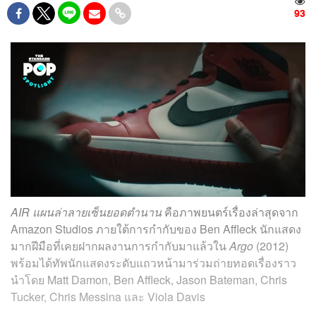
93
AIR แผนล่าลายเซ็นยอดตำนาน
คือภาพยนตร์เรื่องล่าสุดจาก
Amazon Studios ภายใต้การกำกับของ Ben Affleck นักแสดง
มากฝีมือที่เคยฝากผลงานการกำกับมาแล้วใน
Argo
(2012)
พร้อมได้ทัพนักแสดงระดับแถวหน้ามาร่วมถ่ายทอดเรื่องราว
นำโดย Matt Damon, Ben Affleck, Jason Bateman, Chris
Tucker, Chris Messina และ Viola Davis