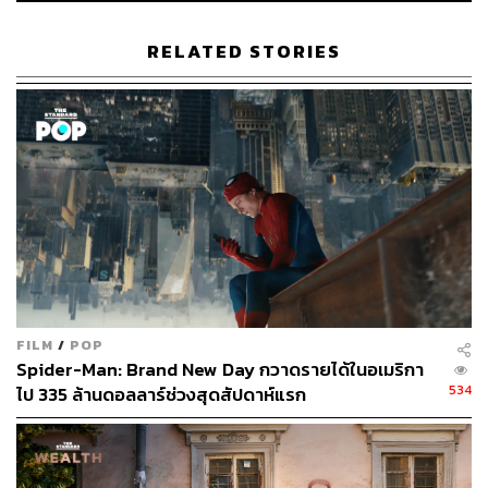
ระยะเพื่อเพิ่มอรรถรส ซึ่งเปิดโอกาสให้ผู้ชมที่อาจจะไม่ได้อิน
กับรองเท้า Air Jordan หรือแบรนด์ Nike มาก่อน ก็สามารถ
RELATED STORIES
ติดตามเรื่องราวของตัวละครไปได้ตลอดทั้งเรื่อง
โดยเฉพาะประเด็นของแต่ละตัวละครที่ผู้ชมสามารถเชื่อม
โยงกับตัวละครได้ไม่ยาก เริ่มตั้งแต่ Deloris Jordan (Viola
Davis) แม่ของ Michael Jordan ที่ฉายภาพของการเป็นแม่ที่
สุขุม รอบคอบ และหนักแน่นในจุดยืนของตัวเอง เพื่อปกป้อง
และมอบสิ่งที่ดีที่สุดให้กับลูกชายของตัวเอง
รวมถึงตัวละครหลักอย่าง Sonny Vaccaro ผู้เป็นภาพแทน
ของคนที่มี ‘ความเชื่ออย่างแรงกล้า’ กับสิ่งที่ตัวเองคิด และ
กลายเป็นแรงผลักดันให้เขากล้าที่จะลงมือทำในสิ่งที่แตกต่าง
FILM
/
POP
แม้ว่าทางเลือกเหล่านั้นจะทำให้ตัวเขาเองและผู้คนรอบข้าง
Spider-Man: Brand New Day กวาดรายได้ในอเมริกา
ต้องเผชิญกับความเสี่ยงก็ตาม
534
ไป 335 ล้านดอลลาร์ช่วงสุดสัปดาห์แรก