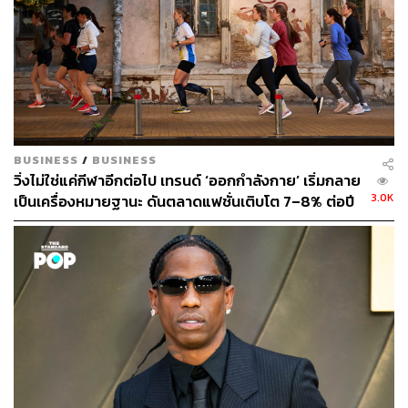
BUSINESS
/
BUSINESS
วิ่งไม่ใช่แค่กีฬาอีกต่อไป เทรนด์ ‘ออกกำลังกาย’ เริ่มกลาย
พร้อมกันนั้นผู้กำกับและทีมสร้างยังพาเราไปสำรวจความรู้สึก
3.0K
เป็นเครื่องหมายฐานะ ดันตลาดแฟชั่นเติบโต 7–8% ต่อปี
ของตัวละครรอบข้างที่ต้องมาล่มหัวจมท้ายกับการตัดสินใจ
ของ Sonny Vaccaro ทั้ง Rob Strasser (Jason Bateman)
และ Howard White (Chris Tucker) ที่ต้องเอาชีวิตการงาน
ของตัวเองมาแขวนไว้บนเส้นด้ายกับแผนการที่แทบจะเป็นไป
ไม่ได้ แต่พวกเขาก็พร้อมที่จะช่วยเหลือ Sonny Vaccaro อยู่
ด้านหลัง หรือ Phil Knight (Ben Affleck) หนึ่งในผู้ก่อตั้งบริษัท
Nike ที่ไม่เห็นด้วยกับวิธีการของ Sonny Vaccaro มาตั้งแต่
แรก
ซึ่งบทบาทของตัวละครรอบข้างเหล่านี้มีส่วนอย่างมากที่ช่วย