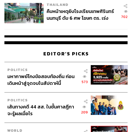
อย่างที่ใครหลายคนทราบกันดีอยู่แล้วว่า ท้ายที่สุด Michael
THAILAND
Jordan ก็ตัดสินใจเซ็นสัญญากับ Nike และกลายเป็นจุดเริ่ม
คืบหน้าเหตุยิงโรงเรียนเทพศิรินทร์
ต้นของรองเท้ากีฬา Air Jordan หนึ่งในรองเท้ากีฬาที่ประสบ
702
นนทบุรี ดับ 6 ศพ โฆษก ตร. เร่ง
ความสำเร็จมากที่สุดในโลก
สอบปมขโมยปืนปู่ก่อเหตุ
แต่เมื่อเราลองสำรวจเรื่องราวของตัวละครแต่ละตัวดูแล้ว ดู
เหมือนว่าแกนหลักสำคัญจริงๆ ที่
AIR
กำลังนำเสนอ เห็นจะ
เป็นการฉายภาพให้เราเห็นถึงความหมายของคำว่า ‘Just Do
EDITOR'S PICKS
It’ ซึ่งเป็นสโลแกนอันโด่งดังของ Nike ออกมาอย่างเป็นรูป
ธรรม
POLITICS
มหากาพย์โกงข้อสอบท้องถิ่น ก่อน
พร้อมทั้งยังพาเราไปสัมผัสกับ ‘พลัง’ ของคำคำนี้ไปพร้อมกัน
573
เดินหน้าสู่จุดจบในสัปดาห์นี้
ผ่านเรื่องราวของ Sonny Vaccaro ที่หลงใหลในกีฬา
บาสเกตบอล และมีความเชื่ออย่างแรงกล้าว่า Michael
POLITICS
Jordan คือคนที่เขากำลังตามหา
เส้นทางคดี 44 สส. ในชั้นศาลฎีกา
209
จะรู้ผลเมื่อไร
ซึ่งความหลงใหล ความเชื่อ และองค์ความรู้ที่เขามีนี่แหละ ที่
ผลักดันให้เขา ‘ช่างแม่ง’ กับทุกคำครหา และกล้าที่จะ ‘ลงมือ
ทำ’ ในสิ่งที่แตกต่าง
WORLD