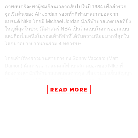
ภาพยนตร์จะพาผู้ชมย้อนเวลากลับไปในปี 1984 เพื่อสำรวจ
จุดเริ่มต้นของ Air Jordan รองเท้ากีฬาบาสเกตบอลจาก
แบรนด์ Nike โดยมี Michael Jordan นักกีฬาบาสเกตบอลที่ยิ่ง
ใหญ่ที่สุดในประวัติศาสตร์ NBA เป็นต้นแบบในการออกแบบ
และถือเป็นหนึ่งในรองเท้ากีฬาที่ได้รับความนิยมมากที่สุดใน
โลกมาอย่างยาวนานร่วม 4 ทศวรรษ
โดยเล่าเรื่องราวผ่านสายตาของ Sonny Vaccaro (Matt
Damon) นักการตลาดแผนกกีฬาบาสเกตบอลของ Nike ที่
ต้องตามหานักกีฬาบาสเกตบอลดาวรุ่ง เพื่อชวนมาเซ็นสัญญา
เป็นพรีเซนเตอร์ให้กับรองเท้าบาสเกตบอลรุ่นใหม่
READ MORE
กระทั่ง Sonny Vaccaro ได้ชมการแข่งขันของ Michael
Jordan รุกกี้ดาวรุ่งที่มีฟอร์มการเล่นอันโดดเด่น แต่ Michael
Jordan กลับเป็นแฟนของแบรนด์คู่แข่งอย่าง adidas มากกว่า
แถม ณ เวลานั้น Nike ยังเป็นเพียงบริษัทรองเท้าเล็กๆ Sonny
Vaccaro จึงต้องหาทางเพื่อชักชวนให้ Michael Jordan มา
เซ็นสัญญากับ Nike ให้สำเร็จ ก่อนที่ฝ่ายบริหารจะสั่งยุบแผนก