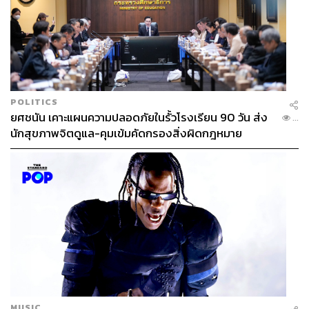
TAGS:
Amazon Studios
Viola Davis
ภาพยนตร์ต่างประเทศ
Air
Jason Bateman
Nike
Chris Tucker
ภาพยนตร์
Chris Messina
Ben Affleck
Matt Damon
Spotlight
POLITICS
ยศชนัน เคาะแผนความปลอดภัยในรั้วโรงเรียน 90 วัน ส่ง
...
นักสุขภาพจิตดูแล-คุมเข้มคัดกรองสิ่งผิดกฎหมาย
93
ABOUT THE AUTHOR
สุพัฒน์ ศิวะพรพันธ์
Content Creator ผู้หลงใหลในทุกศาสตร์และ
วัฒนธรรมของประเทศญี่ปุ่น
MUSIC