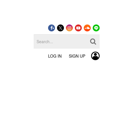
LOG IN
SIGN UP