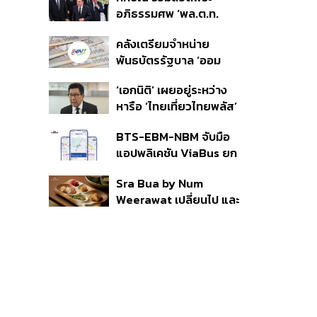
ราย รอ ป.ป.ช. ขีดเส้นแล้ว
อภิธรรมศพ ‘พล.ต.ท.
เสร็จ 31 ส.ค.
ผ่อน’ บิดา ‘พักตร์พิไล ทวี
คลังเตรียมจำหน่าย
สิน’ สิริอายุ 103 ปี แกนนำ
พันธบัตรรัฐบาล ‘ออม
เพื่อไทย-บุคคลหลาก
พลัส’ รอบถัดไป เร็วสุด 4
วงการร่วมอาลัย
‘เอกนิติ’ เผยอยู่ระหว่าง
ก.ย.นี้ อาจเพิ่มสัดส่วนการ
หารือ ‘ไทยเที่ยวไทยพลัส’
ขายแบบ Small Lot First
มีสิทธิใช้งบจากเงินกู้ 4
มากขึ้น
BTS-EBM-NBM จับมือ
แสนล้าน มั่นใจงบต่อ ‘ไทย
แอปพลิเคชัน ViaBus ยก
ช่วยไทย พลัส’ เฟส 2 มี
ระดับการติดตามตำแหน่ง
เพียงพอ
Sra Bua by Num
รถไฟฟ้า 3 สายแบบเรียล
Weerawat เปลี่ยนไป และ
ไทม์
นี่คือเหตุผลที่เราควรกลับ
ไปอีกครั้ง