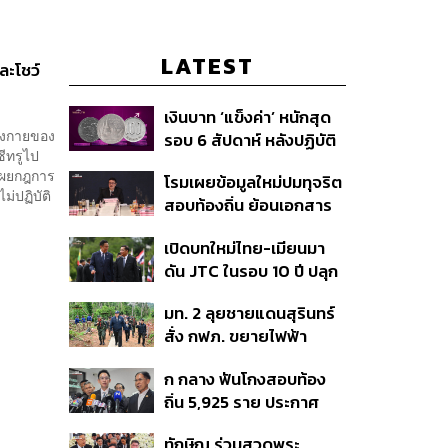
LATEST
ละโชว์
เงินบาท ‘แข็งค่า’ หนักสุด
ต่งกายของ
รอบ 6 สัปดาห์ หลังปฏิบัติ
ซีทรูไป
การแทรกแซงเยนของ
 เผยกฎการ
โรมเผยข้อมูลใหม่ปมทุจริต
สหรัฐฯ-ญี่ปุ่น Standard
ม่ปฏิบัติ
สอบท้องถิ่น ย้อนเอกสาร
Chartered เปิดเป้าสิ้นปีนี้
ประชุมปี 2567 พบชื่อ
จ่อแข็งต่อแตะ 32.50 บาท
เปิดบทใหม่ไทย-เมียนมา
อนุทิน จ่อสอบต่อเอี่ยว
ต่อดอลลาร์
ดัน JTC ในรอบ 10 ปี ปลุก
ตัดตอน ม.บูรพา หรือไม่
‘เส้นเลือดใหญ่’ ค้า
มท. 2 ลุยชายแดนสุรินทร์
ชายแดน ท่าเรือน้ำลึก
สั่ง กฟภ. ขยายไฟฟ้า
ทวาย
‘ปราสาทตาควาย–เนิน
ก กลาง ฟันโกงสอบท้อง
350’ เสริมความมั่นคง
ถิ่น 5,925 ราย ประกาศ
ชายแดน
บัญชีใหม่ 7 ส.ค. ส่วน 97
ทักษิณ ร่วมสวดพระ