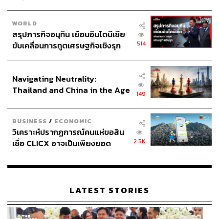
WORLD
สรุปภารกิจอนุทิน เยือนอินโดนีเซีย
514
ขับเคลื่อนการทูตเศรษฐกิจเชิงรุก
ประกาศหุ้นส่วนยุทธศาสตร์ไทย –
อินโดนีเซีย
Navigating Neutrality:
Thailand and China in the Age
149
of a New Global Order
BUSINESS
/
ECONOMIC
วิเคราะห์ปรากฏการณ์คนแห่ขอสิน
2.5K
เชื่อ CLICX อาจเป็นเพียงยอด
ภูเขาน้ำแข็ง ของปัญหาหนี้ครัว
เรือนไทยที่ถูกซุกไว้
LATEST STORIES