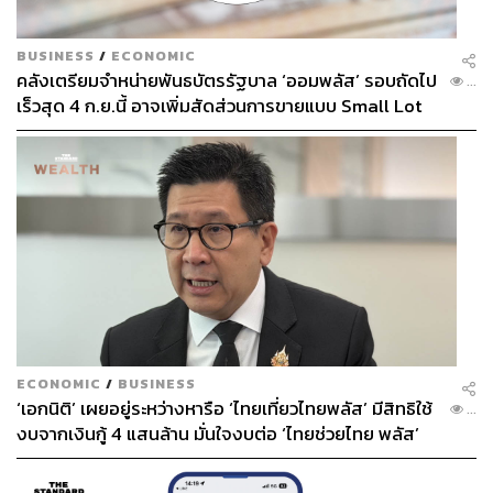
BUSINESS
/
ECONOMIC
คลังเตรียมจำหน่ายพันธบัตรรัฐบาล ‘ออมพลัส’ รอบถัดไป
...
เร็วสุด 4 ก.ย.นี้ อาจเพิ่มสัดส่วนการขายแบบ Small Lot
First มากขึ้น
ECONOMIC
/
BUSINESS
‘เอกนิติ’ เผยอยู่ระหว่างหารือ ‘ไทยเที่ยวไทยพลัส’ มีสิทธิใช้
...
งบจากเงินกู้ 4 แสนล้าน มั่นใจงบต่อ ‘ไทยช่วยไทย พลัส’
เฟส 2 มีเพียงพอ