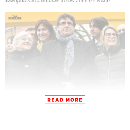
อดีตรัฐมนตรีอีก 4 คนเดินทางไปเพื่อลี้ภัยทางการเมือง
READ MORE
เมื่อสัปดาห์ที่ผ่านมา พรรคการเมืองฝ่ายที่สนับสนุนการแยก
ตัวเป็นเอกราชได้ตัดสินใจให้นายการ์เลส อดีตผู้นำแคว้น
กลับมาดำรงตำแหน่งสำคัญนี้อีกสมัย หลังจากฝ่ายที่สนับสนุน
การแยกตัวครองเสียงข้างมากในสภาท้องถิ่นได้สำเร็จ คว้า
70 ที่นั่งจากทั้งหมด 135 ที่นั่ง แม้ว่านางอิเนส อาร์รีมาดัส ผู้