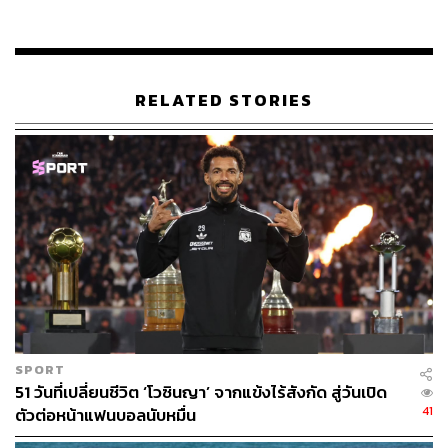
ชาวคาตาลันต่อต้านรัฐบาลกลาง ก่อการกบฏ และใช้งบ
ประมาณของรัฐในทางมิชอบในการลงประชามติเมื่อต้น
เดือนตุลาคมปีที่ผ่านมาอาจจะต้องโทษจำคุกหากเดินทาง
กลับมายังสเปนอีกครั้ง นายการ์เลสจึงเรียกร้องให้รัฐบาลยื่น
RELATED STORIES
หลักประกันความปลอดภัยให้แก่เขา ก่อนที่เขาจะตัดสินใจยุติ
การลี้ภัยทางการเมืองและเดินทางกลับแคว้นกาตาลุญญา
SPORT
51 วันที่เปลี่ยนชีวิต ‘โวซินญา’ จากแข้งไร้สังกัด สู่วันเปิด
41
ตัวต่อหน้าแฟนบอลนับหมื่น