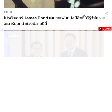
FILM
โปรดิวเซอร์ James Bond เผยว่าแฟนหนังมีสิทธิ์ได้รู้ว่าใคร
...
จะมารับบทนำช่วงปลายปีนี้
WORLD
อนุทิน-มินอ่องหล่าย ออกแถลงการณ์ร่วม หนุนความร่วม
...
มือรอบด้าน ยกระดับปราบอาชญากรรมข้ามชาติ แก้ปัญหา
หมอกควัน-มลพิษทางน้ำ