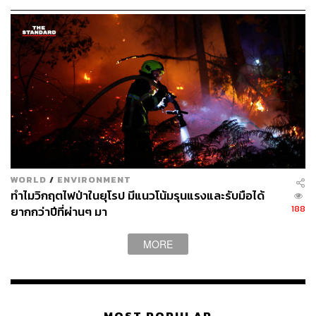
าวคาตาลัน
Photo: AFP
อ้างอิง:
www.independent.co.uk/news/world/europe/spain-ca
talonia-direct-rule-carles-puigdesmont-brussels-gove
rn-remote-belgium-mariano-rajoy-madrid-a8159801.
html
www.englishradionews.com/news/spain/catalonia/ca
talonian-independence-referendum/rajoy-warns-that-
WORLD
/
ENVIRONMENT
catalonia-cannot-be-governed-by-skype
ทำไมวิกฤตไฟป่าในยุโรป มีแนวโน้มรุนแรงและรับมือได้
www.sbs.com.au/news/spain-warns-puigdemont-aga
188
ยากกว่าปีที่ผ่านๆ มา
inst-governing-catalonia-from-afar
www.presstv.com/Detail/2018/01/15/549025/Catalon
MORE
ia-Rajoy-direct-rule-Carles-Puigdemont
TAGS:
Spain
Catalonia
แคว้นกาตาลุญญา