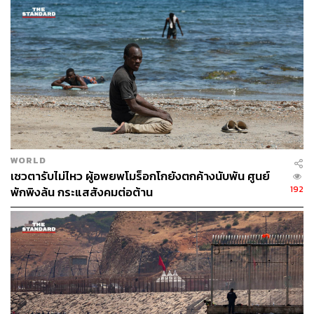
ฝ่ายสนับสนุนนายการ์เลสเสนอให้เขาเข้าร่วมพิธีสาบานตน
เข้ารับตำแหน่งผู้นำแคว้นภายในสภาท้องถิ่นผ่านวิดีโอคอล
จากเบลเยียม ในขณะที่รัฐบาลกลางที่กรุงมาดริดคัดค้าน
การกระทำดังกล่าว พร้อมชี้ว่านายการ์เลสไม่สามารถบริหาร
แคว้นผ่านทางวิดีโอจากระยะไกลได้
ดร.เชาวฤทธิ์ เชาว์แสงรัตน์
อาจารย์ประจำภาควิชา
ประวัติศาสตร์ ปรัชญา และวรรณคดีอังกฤษ คณะ
WORLD
ศิลปศาสตร์ มหาวิทยาลัยธรรมศาสตร์ ผู้เชี่ยวชาญด้าน
เซวตารับไม่ไหว ผู้อพยพโมร็อกโกยังตกค้างนับพัน ศูนย์
การเมือง เศรษฐกิจ และสังคมลาตินอเมริกา เคยได้ให้
192
พักพิงล้น กระแสสังคมต่อต้าน
สัมภาษณ์กับ THE STANDARD ว่า “ผลการเลือกตั้งครั้งที่
ผ่านมาอาจจะต้องให้โอกาสนางอิเนส ซึ่งเป็นผู้ที่ได้รับคะแนน
โหวตมากที่สุดเป็นอันดับหนึ่งในการจัดตั้งรัฐบาลก่อน ซึ่งไม่
แน่ว่าเธออาจจะจัดตั้งรัฐบาลเสียงข้างน้อยในสภากาตาลุ
ญญาได้สำเร็จ แต่ถ้าหากสภาลงมติโหวตให้นายการ์เลสเป็น
ผู้นำแคว้นอีกหนึ่งสมัย คำถามสำคัญคือนายการ์เลสจะเดิน
ทางกลับเข้าประเทศอีกครั้งในขณะที่ยังมีความผิดติดตัวได้
หรือไม่