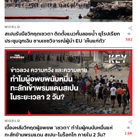
“หากสภาแคว้นยังยืนยันที่จะให้นายการ์เลสเป็นผู้นำแคว้นอีก
สมัย อาจจะมีการเจรจาพูดคุยจนเกิดข้อตกลงในลักษณะที่
WORLD
รอมชอมกันมากยิ่งขึ้น ระหว่างรัฐบาลกาตาลุญญาและ
สเปนรับมือวิกฤตเซวตา ติดตั้งแนวกั้นลอยน้ำ ยุโรปเรียก
รัฐบาลสเปน ซึ่งผู้นำแคว้นอาจจะต้องยินยอมและไม่ปล่อยให้
582
ประชุมฉุกเฉิน ซานเชซวิจารณ์ผู้นำ EU ‘เห็นแก่ตัว’
สถานการณ์บานปลายไปจนถึงขั้นประกาศเอกราชแต่เพียง
ฝ่ายเดียวอีก เพื่อแลกเปลี่ยนกับการเดินทางกลับเข้าประเทศ
ได้อย่างปลอดภัย”
โดยสภาแคว้นกาตาลุญญาชุดใหม่มีกำหนดการจะเปิด
ประชุมสภาครั้งแรกในวันที่ 17 มกราคมนี้ เพื่อพูดคุยหารือ
ในประเด็นต่างๆ และกำหนดทิศทางการบริหารวันต่อวัน รวม
ถึงจะลงมติเลือกผู้นำแคว้นกาตาลุญญาคนใหม่ภายในวันที่
31 มกราคมนี้
อ่านบทความที่เกี่ยวข้องได้ที่
WORLD
thestandard.co/category/news/world
เบื้องหลังวิกฤตผู้อพยพ ‘เซวตา’ ทำไมผู้คนนับหมื่นแห่
เจาะลึกเลือกตั้งกาตาลุญญา 7 ผู้สมัครกับอนาคตของช
2.6K
ทะลักข้ามพรมแดน สเปน-โมร็อกโก ภายใน 2 วัน?