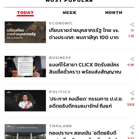
MOST POPULAR
TODAY
WEEK
MONTH
ECONOMIC
เทียบรายจ่ายบุคลากรรัฐ ไทย vs.
1.1K
ต่างประเทศ: พบภาษีทุก 100 บาท
ของคนไทยใช้ไปกับข้าราชการเฉียด
18
40 บาท
BUSINESS
แบงก์ไร้สาขา CLICX ปิดรับสมัคร
1K
ABOUT THE AUTHOR
สินเชื่อชั่วคราว พร้อมส่งสัญญาณ
ณรงค์กร มโนจันทร์เพ็ญ
เตือนกลุ่มกู้เงินผิดวัตถุประสงค์-ให้
Content Creator กองบรรณาธิการข่าว THE
ข้อมูลเท็จ เตรียมดำเนินคดีเด็ดขาด
STANDARD
POLITICS
‘ประภาศ คงเอียด’ กรรมการ ป.ป.ช.
569
อดีตอธิบดีกรมธนารักษ์ ถึงแก่
อนิจกรรม
THAILAND
กองปราบฯ สอบเข้ม ‘อดีตอธิบดี
542