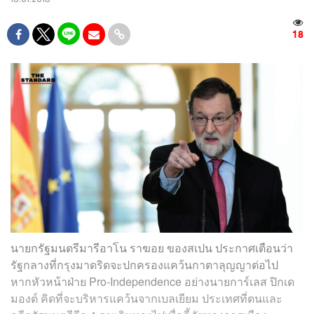
18
นายกรัฐมนตรีมารีอาโน ราฆอย ของสเปน ประกาศเตือนว่า
รัฐกลางที่กรุงมาดริดจะปกครองแคว้นกาตาลุญญาต่อไป
หากหัวหน้าฝ่าย Pro-Independence อย่างนาย
การ์เลส ปิกเด
มองต์
คิดที่จะบริหารแคว้นจากเบลเยียม ประเทศที่ตนและ