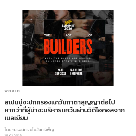
WORLD
สเปนขู่จะปกครองแคว้นกาตาลุญญาต่อไป
หากว่าที่ผู้นำจะบริหารแคว้นผ่านวิดีโอคอลจาก
เบลเยียม
โดย
ณรงค์กร มโนจันทร์เพ็ญ
16.01.2018