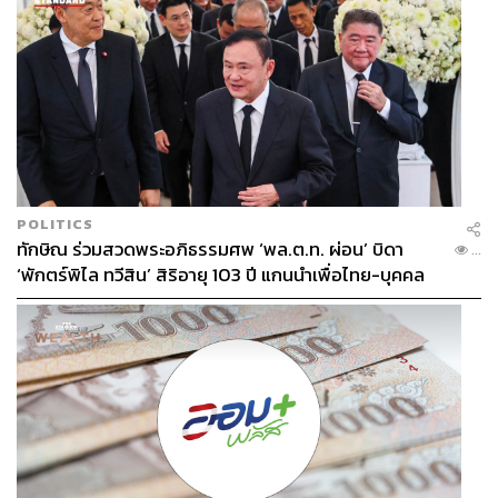
POLITICS
ทักษิณ ร่วมสวดพระอภิธรรมศพ ‘พล.ต.ท. ผ่อน’ บิดา
...
‘พักตร์พิไล ทวีสิน’ สิริอายุ 103 ปี แกนนำเพื่อไทย-บุคคล
หลากวงการร่วมอาลัย