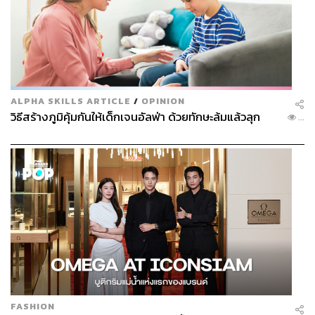
ALPHA SKILLS ARTICLE
/
OPINION
วิธีสร้างภูมิคุ้มกันให้เด็กเจนอัลฟ่า ด้วยทักษะล้มแล้วลุก
...
FASHION