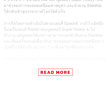
มาจำลองการลงจอดเหนือมหาสมุทร และนำยาน Starship
ให้กลับเข้าสู่บรรยากาศโลกได้สำเร็จ
ภารกิจโดยรวมดำเนินไปตามแผนที่ SpaceX วางไว้ แม้หนึ่ง
ในเครื่องยนต์ Raptor ของบูสเตอร์ Super Heavy จะไม่
ทำงาน แต่บูสเตอร์ดังกล่าวสามารถแยกตัวกับยาน Starship
และเดินเครื่องยนต์เพื่อกลับมาลงจอดอย่างนุ่มนวลเหนืออ่าว
เม็กซิโกได้สำเร็จ ณ เวลา 7 นาที 24 วินาทีของภารกิจ
สำหรับยาน Starship ได้เดินเครื่องยนต์มุ่งหน้าถึงอวกาศ ก่อน
จะลดระดับกลับโลกในช่วงนาทีที่ 45 ของภารกิจ โดย
โครงสร้างยานสามารถรอดพ้นความร้อนและความหนาแน่น
READ MORE
ของบรรยากาศโลก ก่อนเดินเครื่องยนต์เพื่อทำ ‘Flip
Maneuver หมุนทิศยานกลับมาลงจอดในแนวตั้ง พร้อมกับเป็น
ครั้งแรกที่ Starship’ สามารถลงจอดอย่างนุ่มนวลเหนือ
มหาสมุทรอินเดีย
ความสำเร็จของภารกิจดังกล่าวพร้อมกับข้อมูลที่ได้จาก