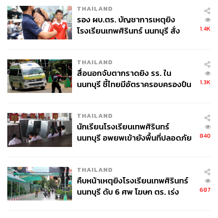
THAILAND
รอง ผบ.ตร. บัญชาการเหตุยิง
1.4K
โรงเรียนเทพศิรินทร์ นนทบุรี สั่ง
ค้นหา 2 รอบยืนยันไร้คนติดค้าง พบ
ศพปู่-ย่าที่บ้านพักผู้ก่อเหตุ
THAILAND
สื่อนอกจับตากราดยิง รร. ใน
1.3K
นนทบุรี ชี้ไทยมีอัตราครอบครองปืน
สูงในระดับต้นของภูมิภาค
THAILAND
นักเรียนโรงเรียนเทพศิรินทร์
840
นนทบุรี อพยพเข้ายังพื้นที่ปลอดภัย
ชั่วคราว หลังเหตุใช้อาวุธปืนภายใน
โรงเรียนคลี่คลาย
THAILAND
คืบหน้าเหตุยิงโรงเรียนเทพศิรินทร์
687
นนทบุรี ดับ 6 ศพ โฆษก ตร. เร่ง
สอบปมขโมยปืนปู่ก่อเหตุ