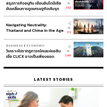
สรุปภารกิจอนุทิน เยือนอินโดนีเซีย
542
ขับเคลื่อนการทูตเศรษฐกิจเชิงรุก
ประกาศหุ้นส่วนยุทธศาสตร์ไทย –
อินโดนีเซีย
Navigating Neutrality:
Thailand and China in the Age
172
of a New Global Order
BUSINESS
/
ECONOMIC
วิเคราะห์ปรากฏการณ์คนแห่ขอสิน
2.6K
เชื่อ CLICX อาจเป็นเพียงยอด
ภูเขาน้ำแข็ง ของปัญหาหนี้ครัว
เรือนไทยที่ถูกซุกไว้
LATEST STORIES