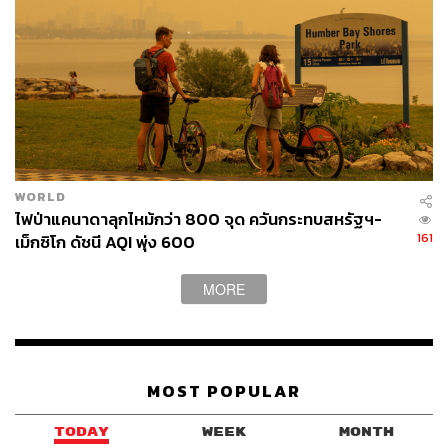
WORLD
ไฟป่าแคนาดาลุกไหม้กว่า 800 จุด ควันกระทบสหรัฐฯ-
161
เม็กซิโก ดัชนี AQI พุ่ง 600
MORE
MOST POPULAR
TODAY
WEEK
MONTH