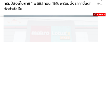
ทรัมป์สั่งเก็บภาษี ‘โพลีซิลิคอน’ 15% พร้อมตั้งราคาขั้นต่ำ
...
ตัดกำลังจีน
BUSINESS
/
BUSINESS
แม็คโคร-โลตัส ฟอร์มดี! CPAXT โชว์ครึ่งปีแรกรายได้ทะลุ
...
2.6 แสนล้าน เร่งปรับโฉมสาขาใหม่ดันพื้นที่เช่าโต