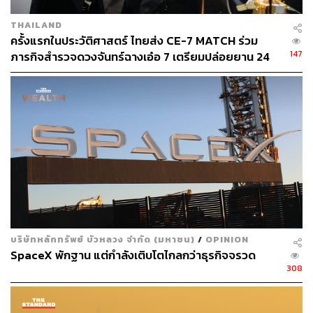
THAILAND
ครั้งแรกในประวัติศาสตร์ ไทยส่ง CE-7 MATCH ร่วม
147
ภารกิจสำรวจดวงจันทร์ฉางเอ๋อ 7 เตรียมปล่อยยาน 24
ส.ค.นี้
บริษัทหลักทรัพย์ บัวหลวง จำกัด (มหาชน)
/
OPINION
SpaceX พักฐาน แต่กำลังเติบโตไกลกว่าธุรกิจจรวด
308