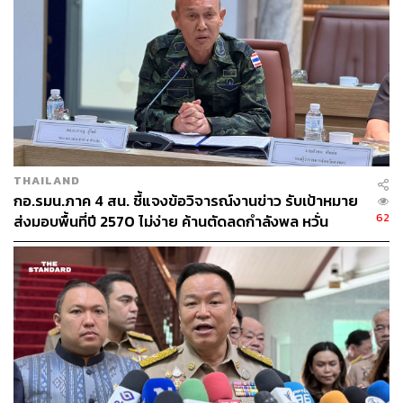
เจ้าหน้าที่รัฐด้วย รัฐบาลและ คสช. ขอส่งกำลังใจแก่เจ้าหน้าที่
และขอให้พี่น้องประชาชนมีความสุข ปลอดภัยทุกคน
ภาพ :
Thaigov.go.th
พิสูจน์อักษร:
ภาสิณี เพิ่มพันธุ์พงศ์
TAGS:
สถานการณ์จังหวัดชายแดนภาคใต้
ประยุทธ์ จันทร์โอชา
กลุ่มก่อการร้าย
จังหวัดชายแดนภาคใต้
THAILAND
กอ.รมน.ภาค 4 สน. ชี้แจงข้อวิจารณ์งานข่าว รับเป้าหมาย
62
ส่งมอบพื้นที่ปี 2570 ไม่ง่าย ค้านตัดลดกำลังพล หวั่น
กระทบการควบคุมพื้นที่
43