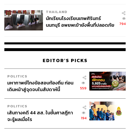
เวลล์ฯ’ ฟ้อง ‘โทน บางแค’ ผิดนัด
THAILAND
จ่ายหนี้-แอบระบุแบรนด์
นักเรียนโรงเรียนเทพศิรินทร์
794
นนทบุรี อพยพเข้ายังพื้นที่ปลอดภัย
ชั่วคราว หลังเหตุใช้อาวุธปืนภายใน
โรงเรียนคลี่คลาย
EDITOR'S PICKS
POLITICS
มหากาพย์โกงข้อสอบท้องถิ่น ก่อน
559
เดินหน้าสู่จุดจบในสัปดาห์นี้
POLITICS
เส้นทางคดี 44 สส. ในชั้นศาลฎีกา
194
จะรู้ผลเมื่อไร