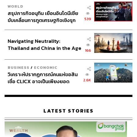
WORLD
สรุปภารกิจอนุทิน เยือนอินโดนีเซีย
539
ขับเคลื่อนการทูตเศรษฐกิจเชิงรุก
ประกาศหุ้นส่วนยุทธศาสตร์ไทย –
อินโดนีเซีย
Navigating Neutrality:
Thailand and China in the Age
166
of a New Global Order
BUSINESS
/
ECONOMIC
วิเคราะห์ปรากฏการณ์คนแห่ขอสิน
2.6K
เชื่อ CLICX อาจเป็นเพียงยอด
ภูเขาน้ำแข็ง ของปัญหาหนี้ครัว
เรือนไทยที่ถูกซุกไว้
LATEST STORIES