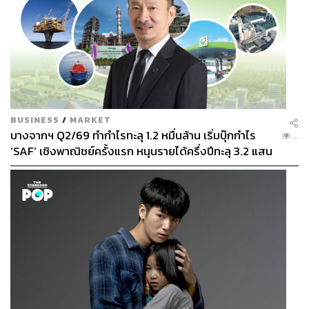
BUSINESS
/
MARKET
บางจากฯ Q2/69 ทำกำไรทะลุ 1.2 หมื่นล้าน เริ่มบุ๊กกำไร
...
‘SAF’ เชิงพาณิชย์ครั้งแรก หนุนรายได้ครึ่งปีทะลุ 3.2 แสน
ล้าน