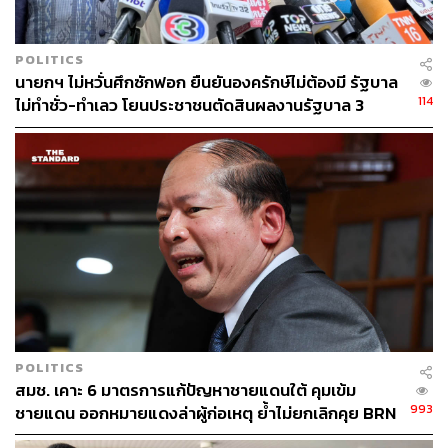
ABOUT THE AUTHOR
THE STANDARD TEAM
POLITICS
กองบรรณาธิการ THE STANDARD
นายกฯ ไม่หวั่นศึกซักฟอก ยืนยันองครักษ์ไม่ต้องมี รัฐบาล
114
ไม่ทำชั่ว-ทำเลว โยนประชาชนตัดสินผลงานรัฐบาล 3
เดือน
POLITICS
สมช. เคาะ 6 มาตรการแก้ปัญหาชายแดนใต้ คุมเข้ม
993
ชายแดน ออกหมายแดงล่าผู้ก่อเหตุ ย้ำไม่ยกเลิกคุย BRN