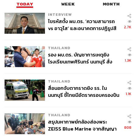
TODAY
WEEK
MONTH
INTERVIEW
ไขรหัสตั้ง ผบ.ตร. ‘ความสามารถ
2.7K
vs อาวุโส’ และอนาคตการปฏิรูปสี
กากี กับ พล.ต.อ. เอก อังสนานนท์
THAILAND
รอง ผบ.ตร. บัญชาการเหตุยิง
1.3K
โรงเรียนเทพศิรินทร์ นนทบุรี สั่ง
ค้นหา 2 รอบยืนยันไร้คนติดค้าง พบ
ศพปู่-ย่าที่บ้านพักผู้ก่อเหตุ
THAILAND
สื่อนอกจับตากราดยิง รร. ใน
1.1K
นนทบุรี ชี้ไทยมีอัตราครอบครองปืน
สูงในระดับต้นของภูมิภาค
THAILAND
สรุปมหากาพย์กล้องส่องพระ
808
ZEISS Blue Marine จากสัญญา
ผลิต 8.3 ล้าน สู่ข้อพิพาท ‘มา