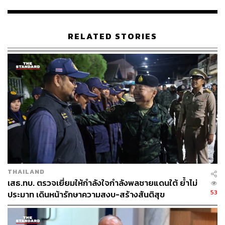
ดูแลความปลอดภัยในชีวิตและทรัพย์สินของพี่น้องประชาชน
อย่างเต็มความสามารถด้วยความระมัดระวัง ป้องกันดูแล
ประชาชนและตนเองให้ได้ไปพร้อมๆ กัน คำนึงถึงความ
RELATED STORIES
ปลอดภัยของประชาชนผู้บริสุทธิ์ พัฒนางานด้านการข่าว
ควบคู่ไปกับการปรับยุทธวิธีให้เหมาะสม
โดยรัฐบาลและ คสช. ยังคงบังคับใช้กฎหมายและบริหาร
ราชการแผ่นดินได้อย่างเต็มที่เช่นเดียวกับพื้นที่อื่นๆ ทั่ว
ประเทศ
ในส่วนของการพูดคุยสันติสุขยังคงดำเนินการต่อไป ทั้งนี้เพื่อ
ให้ประชาคมโลกได้ทราบว่าเราได้ทำทุกมาตรการ ไม่ได้
บังคับใช้กฎหมายแต่เพียงอย่างเดียว ซึ่งฝ่ายผู้ก่อเหตุรุนแรง
บางกลุ่มอาจไม่เห็นด้วย จึงสร้างสถานการณ์ความรุนแรงขึ้น
THAILAND
อยากให้ประชาชนและสังคมได้เข้าใจมาตรการการแก้ไข
เสธ.ทบ. ตรวจเยี่ยมให้กำลังใจกำลังพลชายแดนใต้ ย้ำไม่
ปัญหาของรัฐทั้งภายในประเทศและต่างประเทศด้วย ซึ่งที่ผ่าน
53
ประมาท เดินหน้ารักษาความสงบ-สร้างสันติสุข
มาองค์การความร่วมมืออิสลาม หรือ OIC ก็ให้การสนับสนุน
แนวทางของไทยมาอย่างต่อเนื่อง สำหรับนักสิทธิมนุษยชน
และกลุ่ม NGO ต่างๆ ขอให้เข้าใจและดูแลทั้งประชาชนและ