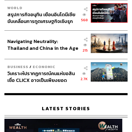
WORLD
สรุปภารกิจอนุทิน เยือนอินโดนีเซีย
568
ขับเคลื่อนการทูตเศรษฐกิจเชิงรุก
ประกาศหุ้นส่วนยุทธศาสตร์ไทย –
อินโดนีเซีย
Navigating Neutrality:
Thailand and China in the Age
215
of a New Global Order
BUSINESS
/
ECONOMIC
วิเคราะห์ปรากฏการณ์คนแห่ขอสิน
2.7K
เชื่อ CLICX อาจเป็นเพียงยอด
ภูเขาน้ำแข็ง ของปัญหาหนี้ครัว
เรือนไทยที่ถูกซุกไว้
LATEST STORIES