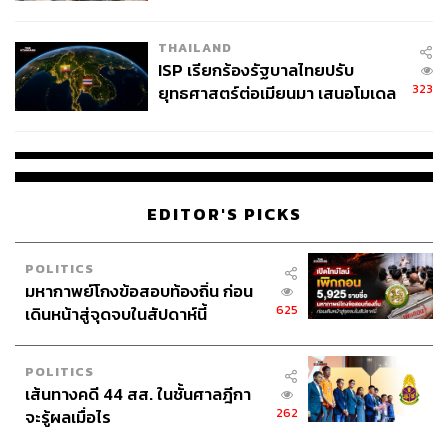
จ่อขยายผลรื้อคดีทั่วประเทศ
THAILAND
ISP เรียกร้องรัฐบาลไทยปรับ
323
ยุทธศาสตร์ต่อเมียนมา เสนอโมเดล
‘3 ระเบียง’ รับมือภัยคุกคามข้าม
แดน
EDITOR'S PICKS
POLITICS
มหากาพย์โกงข้อสอบท้องถิ่น ก่อน
625
เดินหน้าสู่จุดจบในสัปดาห์นี้
POLITICS
เส้นทางคดี 44 สส. ในชั้นศาลฎีกา
262
จะรู้ผลเมื่อไร