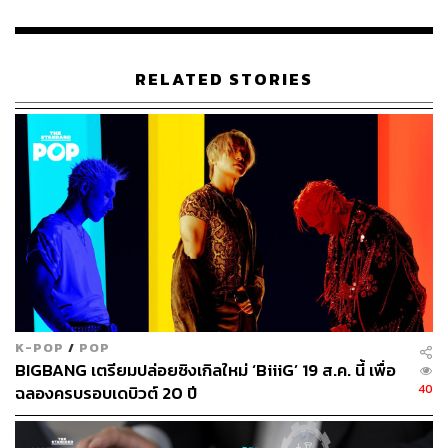
รัฐมนตรี และรัฐมนตรีว่าการกระทรวงการต่างประเทศ มี
แผนเรียกประชุมคณะกรรมการนโยบายเศรษฐกิจระหว่าง
ประเทศ (กนศ.) เพื่อติดตามประเด็นและหารือเรื่องการเจรา
RELATED STORIES
จากการค้าระหว่างประเทศที่ไทยต้องตัดสินใจว่าจะเข้าร่วม
หรือไม่ ซึ่งรวมถึงข้อตกลงเขตการค้าเสรี CPTPP นี้ด้วย
ดอนกล่าวว่า ทางคณะกรรมาธิการสภาผู้แทนราษฎรได้สรุป
ผลการศึกษาข้อดี-ข้อเสียของการเข้าร่วมความตกลงหุ้นส่วน
พันธมิตรทางการค้าภาคพื้นเอเชียแปซิฟิก (CPTPP) แล้ว
และผลการศึกษาจะส่งกลับมาให้คณะรัฐมนตรีได้พิจารณา
ร่วมกับผลการศึกษาของกระทรวงพาณิชย์เพื่อให้รัฐบาล
พิจารณาต่อไป
ทั้งนี้หาก ครม. มีมติเข้าร่วมเป็นสมาชิก CPTPP ได้ ไทยก็จะ
K-POP
/
POP
เริ่มขั้นตอนการเจรจากับแต่ละประเทศสมาชิก และจะต้อง
BIGBANG เตรียมปล่อยซิงเกิลใหม่ ‘BiiiG’ 19 ส.ค. นี้ เพื่อ
แสดงความจำนงในการเข้าเป็นสมาชิกต่อที่ประชุมใหญ่
40
ฉลองครบรอบเดบิวต์ 20 ปี
สมาชิก CPTPP ซึ่งปกติจะมีการประชุมในเดือนสิงหาคม
ของทุกปี โดยดอนเปิดเผยว่า จากการที่ได้หารือกับชาติ