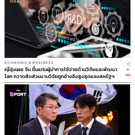
สมาชิก CPTPP มาแล้วเบื้องต้น ทุกประเทศยินดีที่จะให้ไทย
เข้าเป็นสมาชิก และพร้อมที่จะเปิดการประชุมรอบพิเศษให้กับ
ประเทศไทย คาดว่าจะสามารถแสดงความจำนงเพื่อสมัคร
เป็นสมาชิกได้ภายในเดือนมิถุนายนปีหน้า
พิสูจน์อักษร: พรนภัส ชำนาญค้า
อ้างอิง:
https://english.kyodonews.net/news/2020/12/30bf29
957f73-urgent-s-korea-to-consider-joining-tpp-trade-
ECONOMIC
/
BUSINESS
ญี่ปุ่นเผย จีน ขึ้นแท่นผู้นำการใช้จ่ายด้านวิจัยและพัฒนา
148
โลก กวาดสัดส่วนงานวิจัยถูกอ้างอิงสูงสุดแซงสหรัฐฯ
สามารถติดตาม THE STANDARD WEALTH
ผ่านแอปพลิเคชันต่างๆ ที่คุณสะดวกหรือใช้งานอยู่แล้วได้เลย
TAGS:
เศรษฐกิจ
การค้าระหว่างประเทศ
South Korea
การส่งออก
ฝ่าวิกฤตโควิด-19
CPTPP