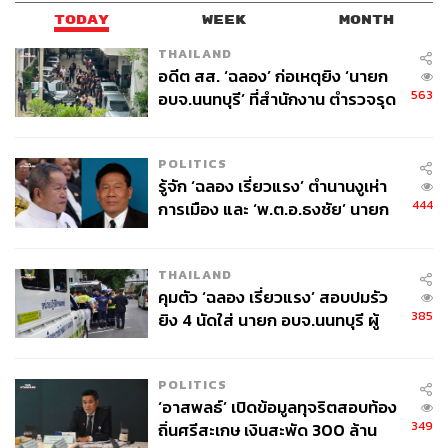
TODAY
WEEK
MONTH
THAILAND
อดีต สส. ‘ฉลอง’ ก่อเหตุยิง ‘นายก
563
อบจ.นนทบุรี’ ที่สำนักงาน ตำรวจรุด
ลงพื้นที่
POLITICS
รู้จัก ‘ฉลอง เรี่ยวแรง’ ตำนานงูเห่า
444
การเมือง และ ‘พ.ต.อ.ธงชัย’ นายก
อบจ. นนทบุรี หลายสมัย บุคคล
สำคัญในเหตุยิง
THAILAND
คุมตัว ‘ฉลอง เรี่ยวแรง’ สอบปมรัว
385
ยิง 4 นัดใส่ นายก อบจ.นนทบุรี ผู้
ว่าฯ ลงพื้นที่ตรวจสอบเร่งหาสาเหตุ
POLITICS
‘อาสพลธ์’ เปิดข้อมูลทุจริตสอบท้อง
349
ถิ่นศรีสะเกษ เงินสะพัด 300 ล้าน