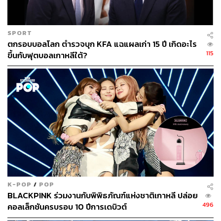
SPORT
ตกรอบบอลโลก ตำรวจบุก KFA แฉแผลเก่า 15 ปี เกิดอะไร
115
ขึ้นกับฟุตบอลเกาหลีใต้?
68
ABOUT THE AUTHOR
THE STANDARD TEAM
กองบรรณาธิการ THE STANDARD
K-POP
/
POP
BLACKPINK ร่วมงานกับพิพิธภัณฑ์แห่งชาติเกาหลี ปล่อย
496
คอลเล็กชันครบรอบ 10 ปีการเดบิวต์