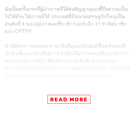
นับเป็นครั้งแรกที่ผู้นำเกาหลีใต้ส่งสัญญาณบ่งชี้ถึงความเป็น
ไปได้ที่จะให้เกาหลีใต้ ประเทศที่มีขนาดเศรษฐกิจใหญ่เป็น
อันดับที่ 4 ของภูมิภาคเอเชีย เข้าร่วมกับอีก 11 ชาติสมาชิก
ของ CPTPP
ท่าทีดังกล่าวของประธานาธิบดีมุนแจอินยังมีขึ้นหลังจากที่
เจ้าตัวเพิ่งจะกล่าวถึงความจำเป็นในการยกระดับการค้าการ
ลงทุนของเกาหลีใต้ เพื่อเพิ่มปริมาณสินค้าส่งออกของ
ประเทศ หลังเจอวิกฤตการระบาดของไวรัสโควิด-19 ที่ทำให้
ปริมาณสินค้าส่งออกทั่วโลกขยับปรับลดกันทั่วหน้า
ขณะเดียวกันจุดยืนของประธานาธิบดีมุนแจอินยังมีขึ้นหลัง
จากที่ประธานาธิบดีสีจิ้นผิงของจีนออกมาเรียกร้องให้หลาย
READ MORE
ประเทศหันมาทบทวนการเข้าร่วมข้อตกลงการค้าเสรี
CPTTP หรือ Comprehensive and Progressive Agreement
for Trans-Pacific Partnership ซึ่งเริ่มมีผลบังคับใช้เมื่อเดือน
ธันวาคม 2018 ในกลุ่มสมาชิก 11 ประเทศคือ ออสเตรเลีย
บรูไน แคนาดา ชิลี ญี่ปุ่น มาเลเซีย เม็กซิโก นิวซีแลนด์ เปรู