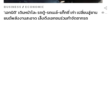
BUSINESS
/
ECONOMIC
‘เอกนิติ’ เดินหน้าโละ รถตู้-รถเมล์-แท็กซี่ เก่า เปลี่ยนสู่ยาน
...
ยนต์พลังงานสะอาด เล็งดึงเอกชนร่วมกำจัดซากรถ
News
Wealth
Pop
Podcast
Video
Now
Opinion
Careers
Events
Privacy
About
Contact
Policy
FOR
ADVERTISING
MEMBERSHIP