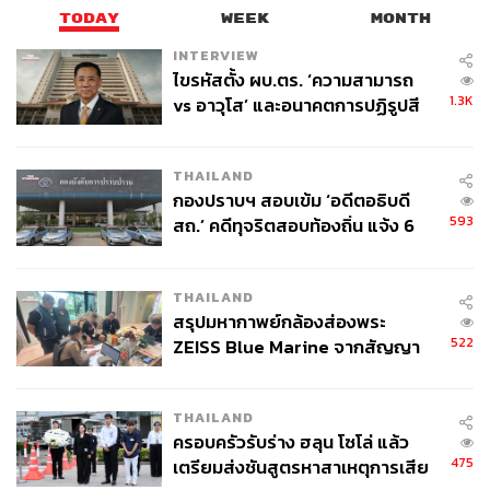
TODAY
WEEK
MONTH
INTERVIEW
ไขรหัสตั้ง ผบ.ตร. ‘ความสามารถ
1.3K
vs อาวุโส’ และอนาคตการปฏิรูปสี
กากี กับ พล.ต.อ. เอก อังสนานนท์
THAILAND
กองปราบฯ สอบเข้ม ‘อดีตอธิบดี
593
สถ.’ คดีทุจริตสอบท้องถิ่น แจ้ง 6
ข้อหาหนัก จ่อชง ป.ป.ช. 12 ส.ค. นี้
THAILAND
สรุปมหากาพย์กล้องส่องพระ
522
ZEISS Blue Marine จากสัญญา
ผลิต 8.3 ล้าน สู่ข้อพิพาท ‘มา
เวลล์ฯ’ ฟ้อง ‘โทน บางแค’ ผิดนัด
THAILAND
จ่ายหนี้-แอบระบุแบรนด์
ครอบครัวรับร่าง ฮลุน โซโล่ แล้ว
475
เตรียมส่งชันสูตรหาสาเหตุการเสีย