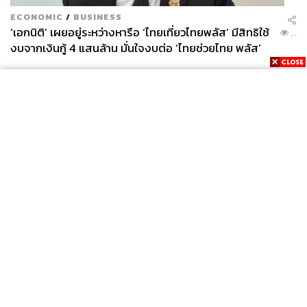
ECONOMIC
/
BUSINESS
‘เอกนิติ’ เผยอยู่ระหว่างหารือ ‘ไทยเที่ยวไทยพลัส’ มีสิทธิใช้
...
งบจากเงินกู้ 4 แสนล้าน มั่นใจงบต่อ ‘ไทยช่วยไทย พลัส’
เฟส 2 มีเพียงพอ
News
Wealth
Pop
Podcast
Video
Now
Opinion
Careers
Events
Privacy
About
Contact
Policy
FOR
ADVERTISING
MEMBERSHIP