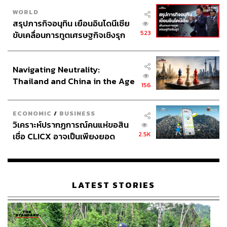
WORLD
สรุปภารกิจอนุทิน เยือนอินโดนีเซีย
523
ขับเคลื่อนการทูตเศรษฐกิจเชิงรุก
ประกาศหุ้นส่วนยุทธศาสตร์ไทย –
อินโดนีเซีย
Navigating Neutrality:
Thailand and China in the Age
156
of a New Global Order
ECONOMIC
/
BUSINESS
วิเคราะห์ปรากฏการณ์คนแห่ขอสิน
2.5K
เชื่อ CLICX อาจเป็นเพียงยอด
ภูเขาน้ำแข็ง ของปัญหาหนี้ครัว
เรือนไทยที่ถูกซุกไว้
LATEST STORIES