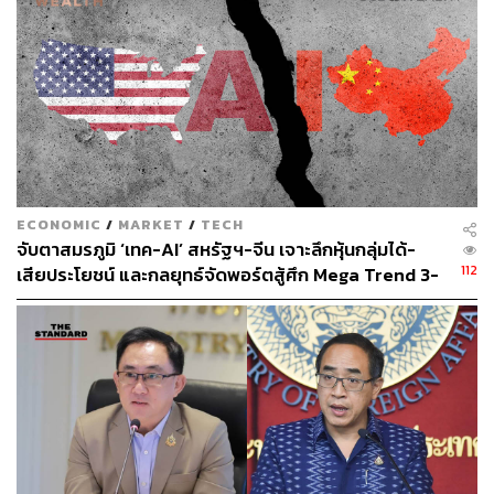
ณรงค์กร มโนจันทร์เพ็ญ
Content Creator กองบรรณาธิการข่าว THE
STANDARD
ECONOMIC
/
MARKET
/
TECH
จับตาสมรภูมิ ‘เทค-AI’ สหรัฐฯ-จีน เจาะลึกหุ้นกลุ่มได้-
112
เสียประโยชน์ และกลยุทธ์จัดพอร์ตสู้ศึก Mega Trend 3-
5 ปีข้างหน้า