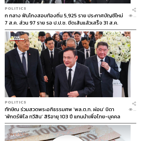
POLITICS
ก กลาง ฟันโกงสอบท้องถิ่น 5,925 ราย ประกาศบัญชีใหม่
...
7 ส.ค. ส่วน 97 ราย รอ ป.ป.ช. ขีดเส้นแล้วเสร็จ 31 ส.ค.
POLITICS
ทักษิณ ร่วมสวดพระอภิธรรมศพ ‘พล.ต.ท. ผ่อน’ บิดา
...
‘พักตร์พิไล ทวีสิน’ สิริอายุ 103 ปี แกนนำเพื่อไทย-บุคคล
หลากวงการร่วมอาลัย