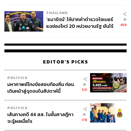
ชีวิต
THAILAND
‘ธนารัตน์’ ให้ปากคำตำรวจไซเบอร์
459
แฉช่องโหว่ 20 หน่วยงานรัฐ ยันไร้
นัยทางการเมือง
EDITOR'S PICKS
POLITICS
มหากาพย์โกงข้อสอบท้องถิ่น ก่อน
531
เดินหน้าสู่จุดจบในสัปดาห์นี้
POLITICS
เส้นทางคดี 44 สส. ในชั้นศาลฎีกา
178
จะรู้ผลเมื่อไร