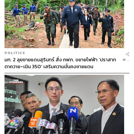
POLITICS
มท. 2 ลุยชายแดนสุรินทร์ สั่ง กฟภ. ขยายไฟฟ้า ‘ปราสาท
...
ตาควาย–เนิน 350’ เสริมความมั่นคงชายแดน