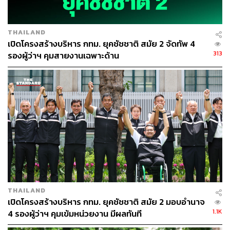
โดยพิธีสวดพระปริตรรามัญเสกน้ำพระพุทธมนต์เป็นพิธีอัน
ศักดิ์สิทธิ์ที่มีมาแต่โบราณกาลตั้งแต่ครั้งสมัยรัชกาลที่ 4 ซึ่ง
กรุงเทพมหานครได้นิมนต์พระสงฆ์มอญที่มีตำแหน่งเป็น
THAILAND
พระครูปริตรรามัญ (ปัจจุบันเหลืออยู่เพียงที่วัดชนะสงคราม
เปิดโครงสร้างบริหาร กทม. ยุคชัชชาติ สมัย 2 จัดทัพ 4
เท่านั้น) มาสวดด้วยรามัญวิธี พร้อมเสกน้ำพระพุทธมนต์ใน
313
รองผู้ว่าฯ คุมสายงานเฉพาะด้าน
คราวเดียวกัน และจะมีการนำน้ำมนต์ศักดิ์สิทธิ์จากพิธีดัง
กล่าว จำนวน 9,999 ชุด มาแจกจ่ายให้กับประชาชนที่เข้า
ร่วมงานเทศกาลมหาสงกรานต์กรุงเทพมหานคร ณ บริเวณ
ลานคนเมือง เพื่อเป็นสิริสวัสดิมงคลเนื่องในวันขึ้นปีใหม่ไทย
TAGS:
ไวทยา นวเศรษฐกุล
เทศกาลสงกรานต์
ศานนท์ หวังสร้างบุญ
ลานคนเมือง
สงกรานต์
THAILAND
เปิดโครงสร้างบริหาร กทม. ยุคชัชชาติ สมัย 2 มอบอำนาจ
1.1K
4 รองผู้ว่าฯ คุมเข้มหน่วยงาน มีผลทันที