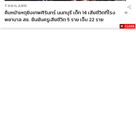
THAILAND
คืบหน้าเหตุยิงเทพศิรินทร์ นนทบุรี เด็ก 14 เสียชีวิตที่โรง
...
พยาบาล สธ. ยืนยันครูเสียชีวิต 5 ราย เจ็บ 22 ราย
News
Wealth
Pop
Podcast
Video
Now
Opinion
Careers
Events
Privacy
About
Contact
Policy
FOR
ADVERTISING
MEMBERSHIP