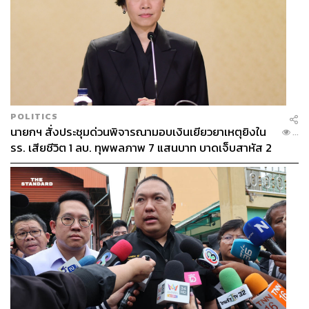
POLITICS
นายกฯ สั่งประชุมด่วนพิจารณามอบเงินเยียวยาเหตุยิงใน
...
รร. เสียชีวิต 1 ลบ. ทุพพลภาพ 7 แสนบาท บาดเจ็บสาหัส 2
แสนบาท บาดเจ็บเล็กน้อย 1 แสนบาท