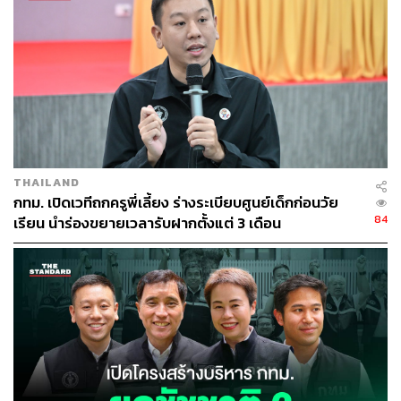
พิธีอัญเชิญพระพุทธสิหิงค์ โดยในวันที่ 12 เมษายน เวลา
08.00 น. จะอัญเชิญพระพุทธสิหิงค์จากพระที่นั่งพุทไธสวรรย์
พิพิธภัณฑสถานแห่งชาติ พระนคร จอดขบวนแห่เพื่อให้
ประชาชนได้ร่วมสรงน้ำพระที่สวนสันติชัยปราการ ด้านหน้า
วัดชนะสงคราม และบริเวณปากคลองตลาด จากนั้นจะ
อัญเชิญไปประดิษฐาน ณ มณฑปชั่วคราวบริเวณลานคน
เมือง เพื่อให้ประชาชนได้สักการบูชาและสรงน้ำพระเพื่อ
ความเป็นสิริมงคล ระหว่างวันที่ 12-14 เมษายน และจะ
THAILAND
อัญเชิญกลับมายังพระที่นั่งพุทไธสวรรย์ในวันที่ 14 เมษายน
กทม. เปิดเวทีถกครูพี่เลี้ยง ร่างระเบียบศูนย์เด็กก่อนวัย
เวลา 16.00 น.
84
เรียน นำร่องขยายเวลารับฝากตั้งแต่ 3 เดือน
ทั้งนี้ วันที่ 13 เมษายน เวลา 07.00 น. จะมีพิธีทำบุญตักบาตร
พระสงฆ์จำนวน 67 รูป ณ ปะรำพิธีสงฆ์ และเวลา 08.30 น.
จะมีพิธีรดน้ำขอพรผู้สูงอายุ เพื่อเป็นการส่งเสริมให้คนไทยได้
แสดงความกตัญญูกตเวทีต่อบุพการีและผู้สูงวัย ตลอดจนเพื่อ
ก่อให้เกิดความรักความเข้าใจซึ่งกันและกัน
นอกจากนี้ยังจัดพิธีสวดพระปริตรรามัญเสกน้ำพระพุทธมนต์