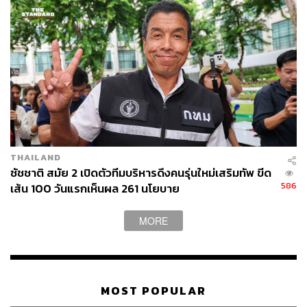
1.9K
ABOUT THE AUTHOR
THE STANDARD TEAM
กองบรรณาธิการ THE STANDARD
ABOUT THE PHOTOGRAPHER
ศวิตา พูลเสถียร
THAILAND
ช่างภาพข่าว ประจำสำนักข่าว THE
ชัชชาติ สมัย 2 เปิดตัวทีมบริหารดึงคนรุ่นใหม่เสริมทัพ ขีด
STANDARD
586
เส้น 100 วันแรกเห็นผล 261 นโยบาย
MORE
MOST POPULAR