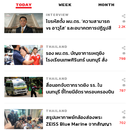
TODAY
WEEK
MONTH
INTERVIEW
ไขรหัสตั้ง ผบ.ตร. ‘ความสามารถ
2.2K
vs อาวุโส’ และอนาคตการปฏิรูปสี
กากี กับ พล.ต.อ. เอก อังสนานนท์
THAILAND
รอง ผบ.ตร. บัญชาการเหตุยิง
798
โรงเรียนเทพศิรินทร์ นนทบุรี สั่ง
ค้นหา 2 รอบยืนยันไร้คนติดค้าง พบ
ศพปู่-ย่าที่บ้านพักผู้ก่อเหตุ
THAILAND
สื่อนอกจับตากราดยิง รร. ใน
787
นนทบุรี ชี้ไทยมีอัตราครอบครองปืน
สูงในระดับต้นของภูมิภาค
THAILAND
สรุปมหากาพย์กล้องส่องพระ
702
ZEISS Blue Marine จากสัญญา