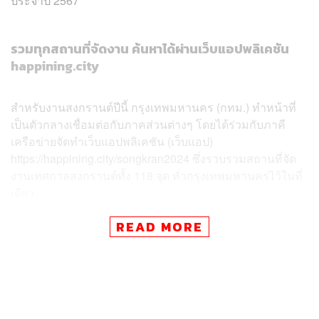
ประจำปี 2567
รวมทุกสถานที่จัดงาน ค้นหาได้ผ่านเว็บแอปพลิเคชัน
happining.city
สำหรับงานสงกรานต์ปีนี้ กรุงเทพมหานคร (กทม.) ทำหน้าที่
เป็นตัวกลางเชื่อมต่อกับภาคส่วนต่างๆ โดยได้ร่วมกับภาคี
เครือข่ายจัดทำเว็บแอปพลิเคชัน (เว็บแอป)
https://happining.city/songkran2024 ซึ่งรวบรวมสถานที่จัด
งานเทศกาลสงกรานต์ทั้ง 118 จุด ทั่วกรุงเทพมหานครไว้ในที่
เดียว
READ MORE
ซึ่งจะแสดงรูปแบบของการจัดงานในแต่ละจุด สามารถปัก
หมุดหรือตรวจสอบข้อมูลต่างๆ โดยใช้ Filter เลือกประเภท
กิจกรรม (เทศกาลเมือง/เทศกาลชุมชน/เทศกาลคอนเสิร์ต)
Filter เลือกหมุดความชอบ หรือ Filter เลือกระดับความเปียก
ในพื้นที่จัดงาน