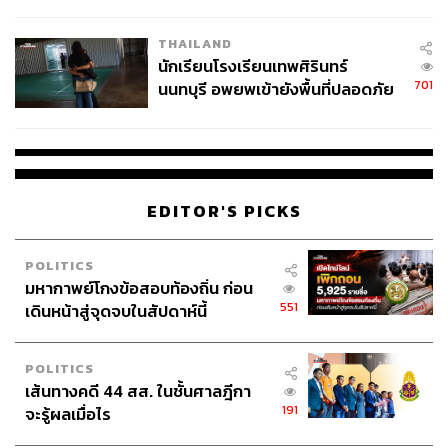
ผลิต 8.3 ล้าน สู่ข้อพิพาท ‘มา
เวลล์ฯ’ ฟ้อง ‘โทน บางแค’ ผิดนัด
THAILAND
จ่ายหนี้-แอบระบุแบรนด์
นักเรียนโรงเรียนเทพศิรินทร์
701
นนทบุรี อพยพเข้ายังพื้นที่ปลอดภัย
ชั่วคราว หลังเหตุใช้อาวุธปืนภายใน
โรงเรียนคลี่คลาย
EDITOR'S PICKS
POLITICS
มหากาพย์โกงข้อสอบท้องถิ่น ก่อน
551
เดินหน้าสู่จุดจบในสัปดาห์นี้
POLITICS
เส้นทางคดี 44 สส. ในชั้นศาลฎีกา
191
จะรู้ผลเมื่อไร