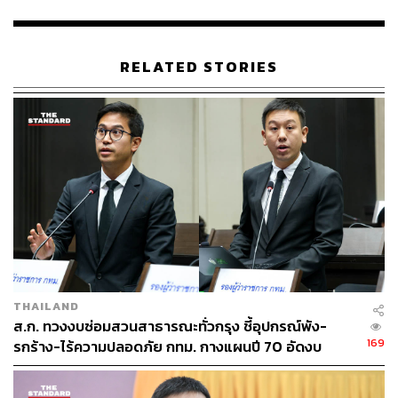
ของงานวัด มีการสรงน้ำพระพุทธรูปประจำวันเกิด ลานก่อ
เจดีย์ทราย การแสดงดนตรีจากศิลปินที่มีชื่อเสียง การแสดง
โขน ลิเก ดนตรีไทย เครื่องเล่นและการละเล่นไทย เช่น ชิงช้า
RELATED STORIES
สวรรค์ สาวน้อยตกน้ำ มอญซ่อนผ้า รีรีข้าวสาร โดยในส่วน
ของเวทีการแสดงศิลปวัฒนธรรมไทยจะเริ่มระหว่างเวลา
17.00-22.00 น.
ภายในงานจะมีนิทรรศการเกี่ยวกับประเพณีสงกรานต์และ
ตำนานนางสงกรานต์ นิทรรศการสงกรานต์มรดกภูมิปัญญา
ทางวัฒนธรรมที่จับต้องไม่ได้ของมนุษยชาติ รวมทั้งมีการ
ออกร้านผลิตภัณฑ์ชุมชนและอาหารไทย การออกร้าน
จำหน่ายผลิตภัณฑ์บางกอกแบรนด์และของดี 50 เขต รวมถึง
อาหารอร่อยจากร้านอาหารขึ้นชื่อในกรุงเทพฯ
THAILAND
ร่วมสรงน้ำพระพุทธสิหิงค์ ทำบุญตักบาตร รับน้ำมนต์
ส.ก. ทวงงบซ่อมสวนสาธารณะทั่วกรุง ชี้อุปกรณ์พัง-
ศักดิ์สิทธิ์จากพิธีสวดพระปริตรรามัญ
169
รกร้าง-ไร้ความปลอดภัย กทม. กางแผนปี 70 อัดงบ
ปรับปรุง 5 สวนใหญ่
อีกหนึ่งกิจกรรมเด่นภายในงานที่ลานคนเมือง ประกอบด้วย