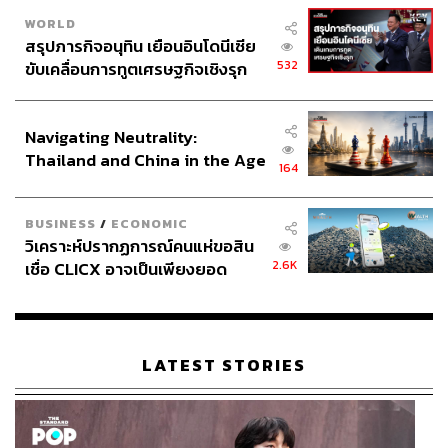
WORLD
สรุปภารกิจอนุทิน เยือนอินโดนีเซีย
532
ขับเคลื่อนการทูตเศรษฐกิจเชิงรุก
ประกาศหุ้นส่วนยุทธศาสตร์ไทย –
อินโดนีเซีย
Navigating Neutrality:
Thailand and China in the Age
164
of a New Global Order
BUSINESS
/
ECONOMIC
วิเคราะห์ปรากฏการณ์คนแห่ขอสิน
2.6K
เชื่อ CLICX อาจเป็นเพียงยอด
ภูเขาน้ำแข็ง ของปัญหาหนี้ครัว
เรือนไทยที่ถูกซุกไว้
LATEST STORIES