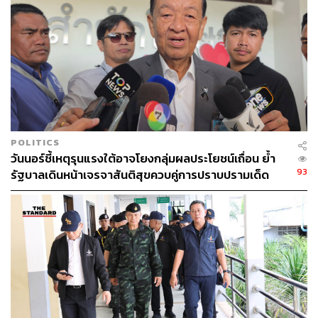
POLITICS
วันนอร์ชี้เหตุรุนแรงใต้อาจโยงกลุ่มผลประโยชน์เถื่อน ย้ำ
93
รัฐบาลเดินหน้าเจรจาสันติสุขควบคู่การปราบปรามเด็ด
ขาด