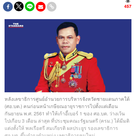
457
หลังเลขาธิการศูนย์อำนวยการบริหารจังหวัดชายแดนภาคใต้
(ศอ.บต.) คนก่อนหน้าเกษียณอายุราชการไปตั้งแต่เดือน
กันยายน พ.ศ. 2561 ทำให้เก้าอี้เบอร์ 1 ของ ศอ.บต. ว่างเว้น
ไปเกือบ 3 เดือน ล่าสุด ที่ประชุมคณะรัฐมนตรี (ครม.) ได้มีมติ
แต่งตั้งให้ พลเรือตรี สมเกียรติ ผลประยูร รองเลขาธิการ
ศอ.บต. ขึ้นดำรงตำแหน่ง เลขาธิการคนใหม่