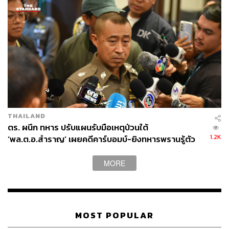
THAILAND
ตร. ผนึก ทหาร ปรับแผนรับมือเหตุป่วนใต้
1.2K
‘พล.ต.อ.สำราญ’ เผยคดีคาร์บอมบ์-ยิงทหารพรานรู้ตัว
กลุ่มก่อเหตุแล้ว
MORE
MOST POPULAR