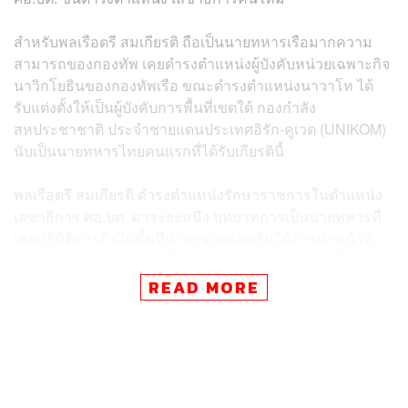
สำหรับพลเรือตรี สมเกียรติ ถือเป็นนายทหารเรือมากความ
สามารถของกองทัพ เคยดำรงตำแหน่งผู้บังคับหน่วยเฉพาะกิจ
นาวิกโยธินของกองทัพเรือ ขณะดำรงตำแหน่งนาวาโท ได้
รับแต่งตั้งให้เป็นผู้บังคับการพื้นที่เขตใต้ กองกำลัง
สหประชาชาติ ประจำชายแดนประเทศอิรัก-คูเวต (UNIKOM)
นับเป็นนายทหารไทยคนแรกที่ได้รับเกียรตินี้
พลเรือตรี สมเกียรติ ดำรงตำแหน่งรักษาราชการในตำแหน่ง
เลขาธิการ ศอ.บต. มาระยะหนึ่ง บทบาทการเป็นนายทหารที่
เคยปฏิบัติภารกิจในพื้นที่น่าจะช่วยส่งเสริมให้การทำหน้าที่
ของหัวขบวน ศอ.บต. คนนี้มีความเข้าใจภารกิจมากขึ้น หลัง
เกิดเหตุสะเทือนความรู้สึกคนไทยทั้งประเทศ จากกรณีกลุ่ม
READ MORE
โจรใต้ลอบยิงพระสงฆ์ ในอำเภอสุไหงปาดี จังหวัดนราธิวาส
เมื่อสัปดาห์ที่ผ่านมา
ภาพ:
aaf.rtarf.mi.th
พิสูจน์อักษร:
ลักษณ์นารา พักตร์เพียงจันทร์