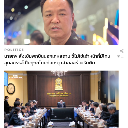
POLITICS
นายกฯ สั่งเข้มพกปืนนอกเคหสถาน ชี้ไม่ใช่เจ้าหน้าที่มีโทษ
...
อุกฉกรรจ์ ปืนถูกขโมยก่อเหตุ เจ้าของร่วมรับผิด