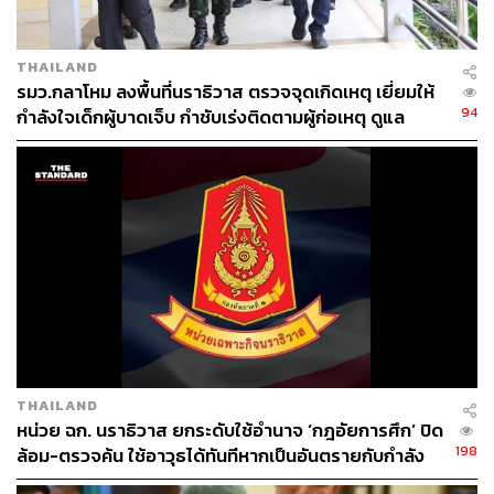
THAILAND
รมว.กลาโหม ลงพื้นที่นราธิวาส ตรวจจุดเกิดเหตุ เยี่ยมให้
94
กำลังใจเด็กผู้บาดเจ็บ กำชับเร่งติดตามผู้ก่อเหตุ ดูแล
เยียวยากำลังพลกำลังความสามารถ
THAILAND
หน่วย ฉก. นราธิวาส ยกระดับใช้อำนาจ ‘กฎอัยการศึก’ ปิด
198
ล้อม-ตรวจค้น ใช้อาวุธได้ทันทีหากเป็นอันตรายกับกำลัง
พล