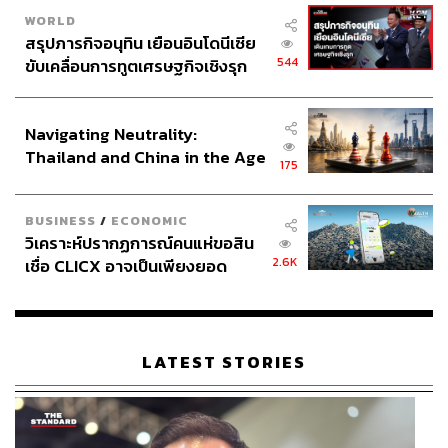
WORLD
สรุปภารกิจอนุทิน เยือนอินโดนีเซีย
544
ขับเคลื่อนการทูตเศรษฐกิจเชิงรุก
ประกาศหุ้นส่วนยุทธศาสตร์ไทย –
อินโดนีเซีย
Navigating Neutrality:
Thailand and China in the Age
175
of a New Global Order
BUSINESS
/
ECONOMIC
วิเคราะห์ปรากฏการณ์คนแห่ขอสิน
2.6K
เชื่อ CLICX อาจเป็นเพียงยอด
ภูเขาน้ำแข็ง ของปัญหาหนี้ครัว
เรือนไทยที่ถูกซุกไว้
LATEST STORIES