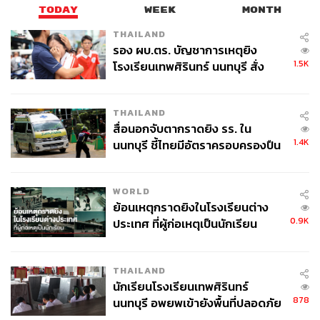
TODAY
WEEK
MONTH
THAILAND
รอง ผบ.ตร. บัญชาการเหตุยิง
1.5K
โรงเรียนเทพศิรินทร์ นนทบุรี สั่ง
ค้นหา 2 รอบยืนยันไร้คนติดค้าง พบ
ศพปู่-ย่าที่บ้านพักผู้ก่อเหตุ
THAILAND
สื่อนอกจับตากราดยิง รร. ใน
1.4K
นนทบุรี ชี้ไทยมีอัตราครอบครองปืน
สูงในระดับต้นของภูมิภาค
WORLD
ย้อนเหตุกราดยิงในโรงเรียนต่าง
0.9K
ประเทศ ที่ผู้ก่อเหตุเป็นนักเรียน
THAILAND
นักเรียนโรงเรียนเทพศิรินทร์
878
นนทบุรี อพยพเข้ายังพื้นที่ปลอดภัย
ชั่วคราว หลังเหตุใช้อาวุธปืนภายใน