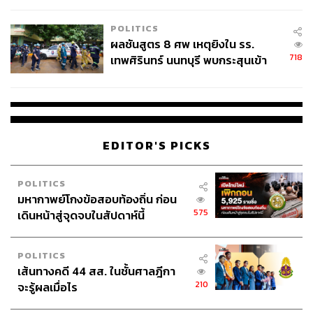
โรงเรียนคลี่คลาย
POLITICS
ผลชันสูตร 8 ศพ เหตุยิงใน รร.
718
เทพศิรินทร์ นนทบุรี พบกระสุนเข้า
จุดสำคัญ ‘ศีรษะ-หน้าอก’ ครูถูกยิง
4 นัด จากระยะไกล
EDITOR'S PICKS
POLITICS
มหากาพย์โกงข้อสอบท้องถิ่น ก่อน
575
เดินหน้าสู่จุดจบในสัปดาห์นี้
POLITICS
เส้นทางคดี 44 สส. ในชั้นศาลฎีกา
210
จะรู้ผลเมื่อไร