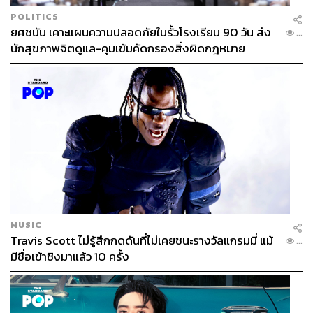
POLITICS
ยศชนัน เคาะแผนความปลอดภัยในรั้วโรงเรียน 90 วัน ส่ง
...
นักสุขภาพจิตดูแล-คุมเข้มคัดกรองสิ่งผิดกฎหมาย
MUSIC
Travis Scott ไม่รู้สึกกดดันที่ไม่เคยชนะรางวัลแกรมมี่ แม้
...
มีชื่อเข้าชิงมาแล้ว 10 ครั้ง